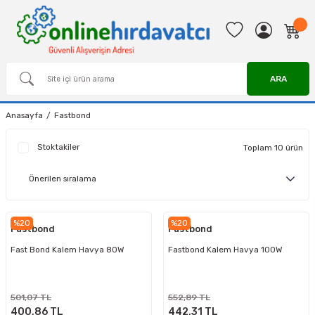
ARA
Anasayfa
Fastbond
Stoktakiler
Toplam 10 ürün
%20
%20
Fastbond
Fastbond
Fast Bond Kalem Havya 80W
Fastbond Kalem Havya 100W
501,07 TL
552,89 TL
400,86 TL
442,31 TL