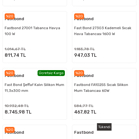
%20
%20
Fastbond
Fastbond
Fastbond 27001 Tabanca Havya
Fast Bond 27303 Kademeli Sıcak
100 W
Hava Tabancası 1600 W
1.014,67 TL
1.183,78 TL
811,74 TL
947,03 TL
%20
Ücretsiz Kargo
%20
Fastbond
Fastbond
Fast Bond Şeffaf Kalın Silikon Mum
Fastbond FA10255 Sıcak Silikon
11,3x300 mm
Mum Tabancası 60W
10.932,48 TL
584,77 TL
8.745,98 TL
467,82 TL
Tükendi
%20
Fastbond
Fastbond