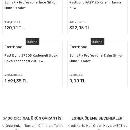
SomaFix Profesyonel İnce Silikon
Fastbond FA27126 Kalem Havya
Mum 10 Adet
60W
150,89 TL
402,57 TL
120,71 TL
322,05 TL
Tükendi
Tükendi
Fastbond
Fastbond
Fast Bond 27305 Kademeli Sıcak
SomaFix Profesyonel Kalın Silikon
Hava Tabancası 2000 W
Mum 10 Adet
2.114,18 TL
0,00 TL
1.691,35 TL
0,00 TL
%100 ORJİNAL ÜRÜN GARANTİSİ
ESNEK ÖDEME SEÇENEKLERİ
Ürünlerimizin Tamamı Orjinaldir. Taklit
Kredi Kartı, Mail Order, Havale/EFT ve