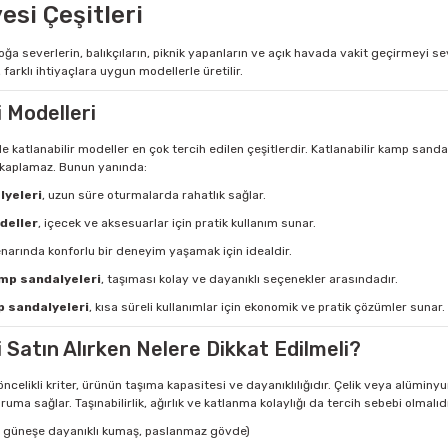
si Çeşitleri
oğa severlerin, balıkçıların, piknik yapanların ve açık havada vakit geçirmeyi
 farklı ihtiyaçlara uygun modellerle üretilir.
 Modelleri
katlanabilir modeller en çok tercih edilen çeşitlerdir. Katlanabilir kamp sanda
r kaplamaz. Bunun yanında:
lyeleri
, uzun süre oturmalarda rahatlık sağlar.
odeller
, içecek ve aksesuarlar için pratik kullanım sunar.
enarında konforlu bir deneyim yaşamak için idealdir.
mp sandalyeleri
, taşıması kolay ve dayanıklı seçenekler arasındadır.
p sandalyeleri
, kısa süreli kullanımlar için ekonomik ve pratik çözümler sunar.
Satın Alırken Nelere Dikkat Edilmeli?
öncelikli kriter, ürünün taşıma kapasitesi ve dayanıklılığıdır. Çelik veya alümi
oruma sağlar. Taşınabilirlik, ağırlık ve katlanma kolaylığı da tercih sebebi olmal
 güneşe dayanıklı kumaş, paslanmaz gövde)