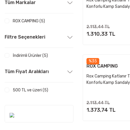
Rox Camping Katlanır Ta
Tüm Markalar
Konforlu Kamp Sandalye
ROX CAMPING (5)
2.113,44 TL
1.310,33 TL
Filtre Seçenekleri
İndirimli Ürünler (5)
%35
ROX CAMPING
Tüm Fiyat Aralıkları
Rox Camping Katlanır Ta
Konforlu Kamp Sandaly
Turuncu
500 TL ve üzeri (5)
2.113,44 TL
1.373,74 TL