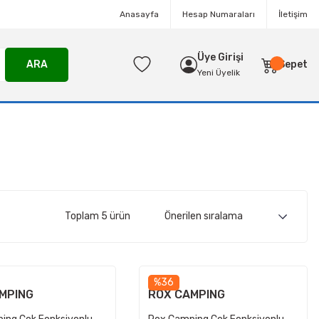
Anasayfa
Hesap Numaraları
İletişim
Üye Girişi
ARA
Sepet
Yeni Üyelik
Toplam 5 ürün
%36
MPING
ROX CAMPING