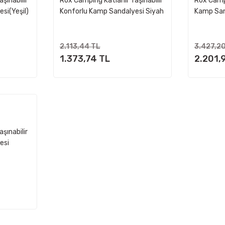
şınabilir
Rox Camping Katlanır Taşınabilir
Rox Camp
si(Yeşil)
Konforlu Kamp Sandalyesi Siyah
Kamp San
Bardaklık
2.113,44 TL
3.427,2
1.373,74 TL
2.201,
şınabilir
esi