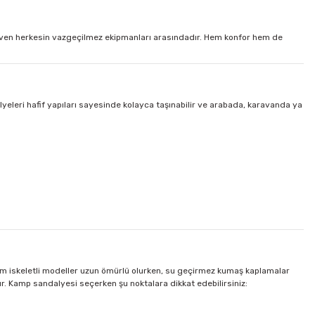
 seven herkesin vazgeçilmez ekipmanları arasındadır. Hem konfor hem de
lyeleri hafif yapıları sayesinde kolayca taşınabilir ve arabada, karavanda ya
nyum iskeletli modeller uzun ömürlü olurken, su geçirmez kumaş kaplamalar
ıdır. Kamp sandalyesi seçerken şu noktalara dikkat edebilirsiniz: