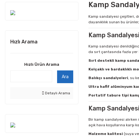
Kamp Sandalye
Kamp sandalyesi çeşitleri, d
dayanıklılık sunan bu ürünler,
Kamp Sandalyesi
Hızlı Arama
Kamp sandalyesi denildiğinde 
da sırt çantasında fazla ye
Sırt destekli kamp sanda
Hızlı Ürün Arama
Kolçaklı ve bardaklıklı m
Ara
Balıkçı sandalyeleri
, su k
Ultra hafif alüminyum ka
Detaylı Arama
Portatif tabure tipi kam
Kamp Sandalyesi 
Bir kamp sandalyesi alırken 
açık hava koşullarına karşı k
Malzeme kalitesi
(suya ve