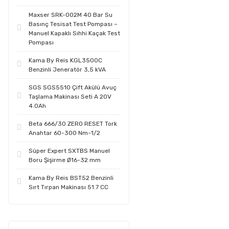
Maxser SRK-002M 40 Bar Su
Basınç Tesisat Test Pompası –
Manuel Kapaklı Sıhhi Kaçak Test
Pompası
Kama By Reis KGL3500C
Benzinli Jeneratör 3,5 kVA
SGS SGS5510 Çift Akülü Avuç
Taşlama Makinası Seti A 20V
4.0Ah
Beta 666/30 ZERO RESET Tork
Anahtar 60-300 Nm-1/2
Süper Expert SXTBS Manuel
Boru Şişirme Ø16-32 mm
Kama By Reis BST52 Benzinli
Sırt Tırpan Makinası 51.7 CC