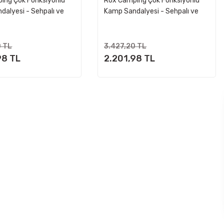
ing Çok Fonksiyonlu
Rox Camping Çok Fonksiyonlu
dalyesi - Sehpalı ve
Kamp Sandalyesi - Sehpalı ve
lı - Kahverengi
Bardaklıklı - Bej
0 TL
3.427,20 TL
98 TL
2.201,98 TL