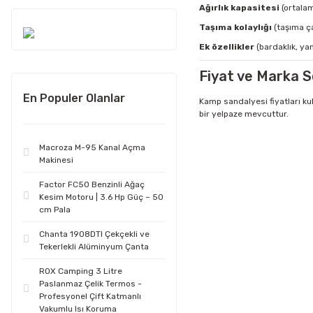
Ağırlık kapasitesi
(ortalam
Taşıma kolaylığı
(taşıma ç
Ek özellikler
(bardaklık, ya
Fiyat ve Marka S
En Populer Olanlar
Kamp sandalyesi fiyatları kul
bir yelpaze mevcuttur.
Macroza M-95 Kanal Açma
Makinesi
Factor FC50 Benzinli Ağaç
Kesim Motoru | 3.6 Hp Güç – 50
cm Pala
Chanta 1908DTI Çekçekli ve
Tekerlekli Alüminyum Çanta
ROX Camping 3 Litre
Paslanmaz Çelik Termos -
Profesyonel Çift Katmanlı
Vakumlu Isı Koruma