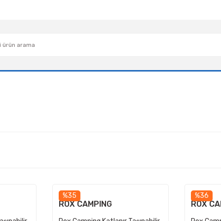
%35
%36
ROX CAMPING
ROX CA