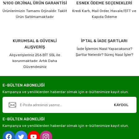
%100 ORJİNAL ÜRÜN GARANTİSİ
ESNEK ÖDEME SEÇENEKLERİ
Ürünlerimizin Tamamı Orjinaldir. Taklit
Kredi Kartı, Mail Order, Havale/EFT ve
Ürün Satılmamaktadır
Kapıda Ödeme
KURUMSAL & GÜVENLİ
İPTAL & İADE ŞARTLARI
ALIŞVERİŞ
İade İşlemini Nasıl Yapacaksınız?
Şartlar Nelerdir? Süreç Nasıl İşler?
Alışverişleriniz 256 BİT SSL ile
korunmaktadır. Artık Daha
Güvendesiniz
E-BÜLTEN ABONELİĞİ
Kampanya ve yeniliklerden haberdar olmak için e-bültenimize kayıt olun.
KAYDOL
E-BÜLTEN ABONELİĞİ
Kampanya ve yeniliklerden haberdar olmak için e-bültenimize kayıt olun.