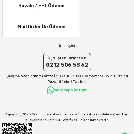
21 – 25 Desi/Kg= 357,90 TL-- 397,40 TL
Havale / EFT Ödeme
25 – 30 Desi/Kg= 409,50 TL- 434,90 TL
Ek Desi Ücretleri
Mail Order İle Ödeme
Yurtiçi Kargo için 30 Desi sonrası her +1 Desi: 13 TL
Aras Kargo için 30 Desi sonrası her +1 Desi: 17 TL
İLETİŞİM
İletişim
Müşteri Hizmetleri
Kargo ve teslimat süreçleriyle ilgili tüm sorularınız için bizimle iletişime
geçebilirsiniz:
0212 506 58 62
31/12/2026 Tarihine Kadar Geçerlidir
Çalışma Saatlerimiz Hafta İçi :09,00 -18:00 Cumartesi :09:30 - 12:30
Kargo İle İlgili sorunlarınız için
info@onlinehirdavatci.com
mail adresimize
Pazar Günleri Tatildir.
yazabilirsiniz
WhatsApp İletişim
Copyright 2023 © - onlinehirdavatci.com - Tüm hakları saklıdır - Kredi kartı
bilgileriniz 256bit SSL Sertifikası ile Korunmaktadır.