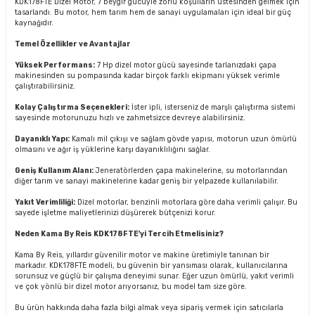
KDK178FTE Dizel Motor, 7 beygir gücüyle zorlu koşulların üstesinden gelmek için
tasarlandı. Bu motor, hem tarım hem de sanayi uygulamaları için ideal bir güç
kaynağıdır.
Temel Özellikler ve Avantajlar
Yüksek Performans:
7 Hp dizel motor gücü sayesinde tarlanızdaki çapa
makinesinden su pompasında kadar birçok farklı ekipmanı yüksek verimle
çalıştırabilirsiniz.
Kolay Çalıştırma Seçenekleri:
İster ipli, isterseniz de marşlı çalıştırma sistemi
sayesinde motorunuzu hızlı ve zahmetsizce devreye alabilirsiniz.
Dayanıklı Yapı:
Kamalı mil çıkışı ve sağlam gövde yapısı, motorun uzun ömürlü
olmasını ve ağır iş yüklerine karşı dayanıklılığını sağlar.
Geniş Kullanım Alanı:
Jeneratörlerden çapa makinelerine, su motorlarından
diğer tarım ve sanayi makinelerine kadar geniş bir yelpazede kullanılabilir.
Yakıt Verimliliği:
Dizel motorlar, benzinli motorlara göre daha verimli çalışır. Bu
sayede işletme maliyetlerinizi düşürerek bütçenizi korur.
Neden Kama By Reis KDK178FTE'yi Tercih Etmelisiniz?
Kama By Reis, yıllardır güvenilir motor ve makine üretimiyle tanınan bir
markadır. KDK178FTE modeli, bu güvenin bir yansıması olarak, kullanıcılarına
sorunsuz ve güçlü bir çalışma deneyimi sunar. Eğer uzun ömürlü, yakıt verimli
ve çok yönlü bir dizel motor arıyorsanız, bu model tam size göre.
Bu ürün hakkında daha fazla bilgi almak veya sipariş vermek için satıcılarla