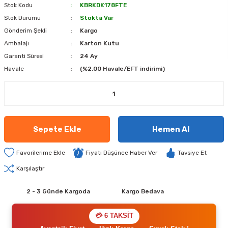
Stok Kodu
KBRKDK178FTE
Stok Durumu
Stokta Var
Gönderim Şekli
Kargo
Ambalajı
Karton Kutu
Garanti Süresi
24 Ay
Havale
(%2,00 Havale/EFT indirimi)
Sepete Ekle
Hemen Al
Fiyatı Düşünce Haber Ver
Tavsiye Et
Karşılaştır
2 - 3 Günde Kargoda
Kargo Bedava
💳 6 TAKSİT