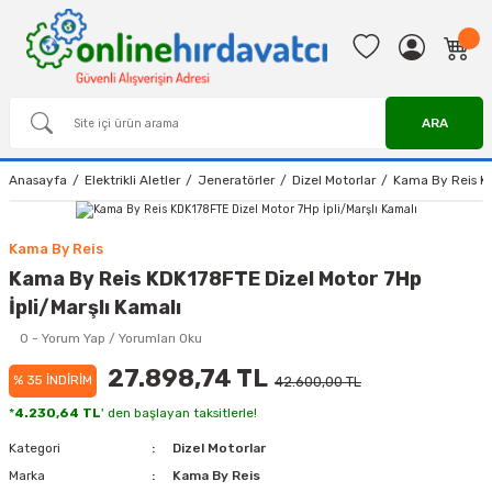
ARA
Anasayfa
Elektrikli Aletler
Jeneratörler
Dizel Motorlar
Kama By Reis KD
Kama By Reis
Kama By Reis KDK178FTE Dizel Motor 7Hp
İpli/Marşlı Kamalı
0 - Yorum Yap / Yorumları Oku
27.898,74 TL
% 35 İNDİRİM
42.600,00 TL
*
4.230,64 TL
' den başlayan taksitlerle!
Kategori
Dizel Motorlar
Marka
Kama By Reis