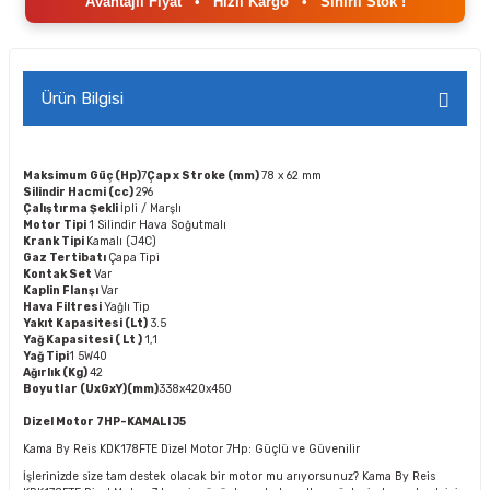
Avantajlı Fiyat
•
Hızlı Kargo
•
Sınırlı Stok !
Ürün Bilgisi
Maksimum Güç (Hp)
7
Çap x Stroke (mm)
78 x 62 mm
Silindir Hacmi (cc)
296
Çalıştırma Şekli
İpli / Marşlı
Motor Tipi
1 Silindir Hava Soğutmalı
Krank Tipi
Kamalı (J4C)
Gaz Tertibatı
Çapa Tipi
Kontak Set
Var
Kaplin Flanşı
Var
Hava Filtresi
Yağlı Tip
Yakıt Kapasitesi (Lt)
3.5
Yağ Kapasitesi ( Lt )
1,1
Yağ Tipi
1 5W40
Ağırlık (Kg)
42
Boyutlar (UxGxY)(mm)
338x420x450
Dizel Motor 7HP-KAMALI J5
Kama By Reis KDK178FTE Dizel Motor 7Hp: Güçlü ve Güvenilir
İşlerinizde size tam destek olacak bir motor mu arıyorsunuz? Kama By Reis