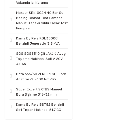
Vakumlu Isı Koruma
Maxser SRK-002M 40 Bar Su
Basınç Tesisat Test Pompası –
Manuel Kapaklı Sıhhi Kaçak Test
Pompası
Kama By Reis KGL3500C
Benzinli Jeneratör 3,5 kVA
SGS SGS5510 Çift Akülü Avuç
Taşlama Makinası Seti A 20V
4.0Ah
Beta 666/30 ZERO RESET Tork
Anahtar 60-300 Nm-1/2
Süper Expert SXTBS Manuel
Boru Şişirme Ø16-32 mm
Kama By Reis BST52 Benzinli
Sırt Tırpan Makinası 51.7 CC