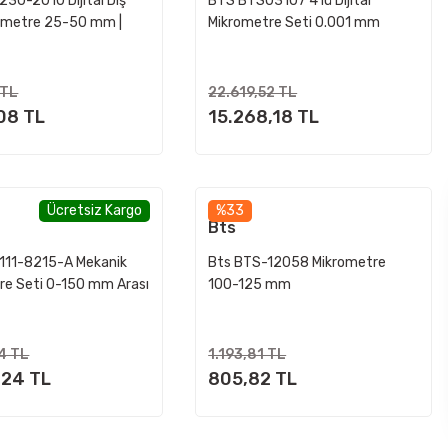
30-2010 Dijital Dış
BTS BTS03107 4’lü Dijital
ometre 25-50 mm |
Mikrometre Seti 0.001 mm
lçüm Cihazı
Hassasiyet – Profesyonel Ölçüm
Cihazı
 TL
22.619,52 TL
08 TL
15.268,18 TL
Ücretsiz Kargo
%33
Bts
111-8215-A Mekanik
Bts BTS-12058 Mikrometre
re Seti 0-150 mm Arası
100-125 mm
4 TL
1.193,81 TL
,24 TL
805,82 TL