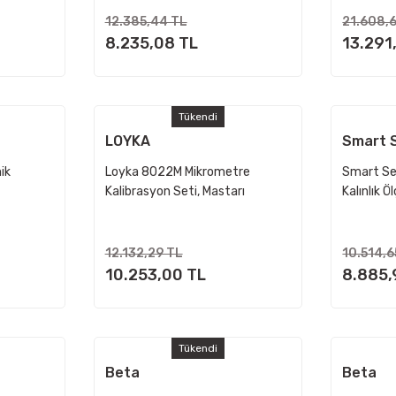
12.385,44 TL
21.608,
8.235,08 TL
13.291
Tükendi
LOYKA
Smart 
ik
Loyka 8022M Mikrometre
Smart Se
Kalibrasyon Seti, Mastarı
Kalınlık Ö
12.132,29 TL
10.514,6
10.253,00 TL
8.885,
Tükendi
Beta
Beta