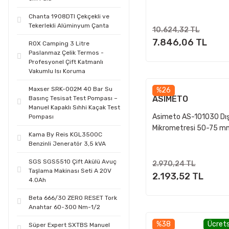
Chanta 1908DTI Çekçekli ve
Tekerlekli Alüminyum Çanta
10.624,32 TL
7.846,06 TL
ROX Camping 3 Litre
Paslanmaz Çelik Termos -
Profesyonel Çift Katmanlı
Vakumlu Isı Koruma
Maxser SRK-002M 40 Bar Su
%26
ASIMETO
Basınç Tesisat Test Pompası –
Manuel Kapaklı Sıhhi Kaçak Test
Asimeto AS-101030 Dı
Pompası
Mikrometresi 50-75 m
Kama By Reis KGL3500C
Benzinli Jeneratör 3,5 kVA
SGS SGS5510 Çift Akülü Avuç
2.970,24 TL
Taşlama Makinası Seti A 20V
2.193,52 TL
4.0Ah
Beta 666/30 ZERO RESET Tork
Anahtar 60-300 Nm-1/2
%38
Ücrets
Süper Expert SXTBS Manuel