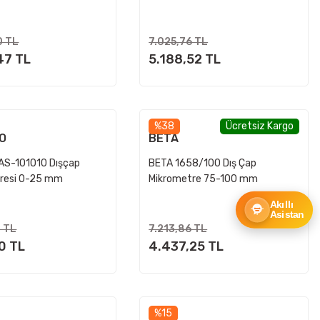
0 TL
7.025,76 TL
47 TL
5.188,52 TL
%38
Ücretsiz Kargo
O
BETA
AS-101010 Dışçap
BETA 1658/100 Dış Çap
resi 0-25 mm
Mikrometre 75-100 mm
Akıllı
Asistan
0 TL
7.213,86 TL
10 TL
4.437,25 TL
%15