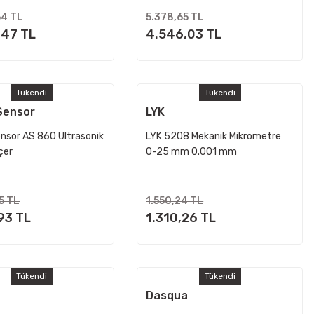
64 TL
5.378,65 TL
,47 TL
4.546,03 TL
Tükendi
Tükendi
Sensor
LYK
nsor AS 860 Ultrasonik
LYK 5208 Mekanik Mikrometre
lçer
0-25 mm 0.001 mm
Hassasiyetli
5 TL
1.550,24 TL
93 TL
1.310,26 TL
Tükendi
Tükendi
Dasqua