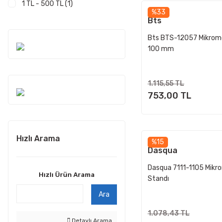
1 TL - 500 TL (1)
NSK (Japonya) (2)
%33
Bts
Smart Sensor (1)
Bts BTS-12057 Mikrom
100 mm
1.115,55 TL
753,00 TL
Hızlı Arama
%15
Dasqua
Dasqua 7111-1105 Mikr
Hızlı Ürün Arama
Standı
Ara
1.078,43 TL
Detaylı Arama