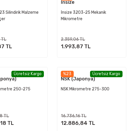
İnsize
3 Silindirik Malzeme
İnsize 3203-25 Mekanik
lçer
Mikrometre
 TL
2.359,06 TL
87 TL
1.993,87 TL
Ücretsiz Kargo
%23
Ücretsiz Kargo
aponya)
NSK (Japonya)
ometre 250-275
NSK Mikrometre 275-300
88 TL
16.736,16 TL
,18 TL
12.886,84 TL