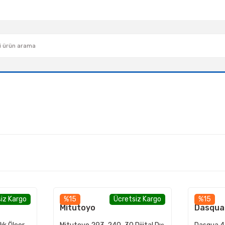
iz Kargo
%15
Ücretsiz Kargo
%15
Mitutoyo
Dasqua