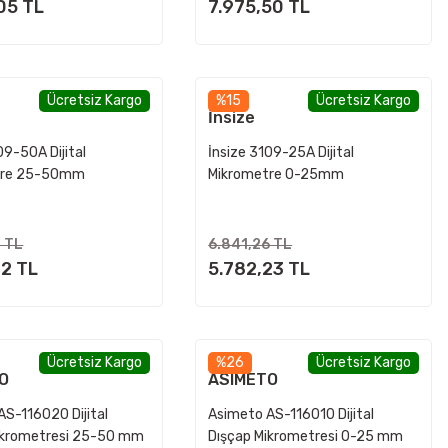
05 TL
7.975,50 TL
Ücretsiz Kargo
%15
Ücretsiz Kargo
İnsize
09-50A Dijital
İnsize 3109-25A Dijital
tre 25-50mm
Mikrometre 0-25mm
8 TL
6.841,26 TL
82 TL
5.782,23 TL
Ücretsiz Kargo
%26
Ücretsiz Kargo
O
ASIMETO
AS-116020 Dijital
Asimeto AS-116010 Dijital
ikrometresi 25-50 mm
Dışçap Mikrometresi 0-25 mm