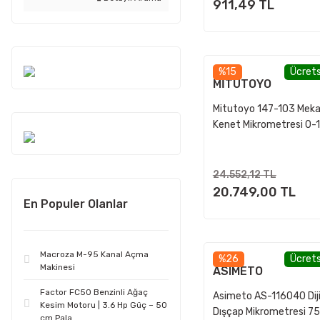
911,49 TL
%15
Ücrets
MİTUTOYO
Mitutoyo 147-103 Meka
Kenet Mikrometresi 0
24.552,12 TL
20.749,00 TL
En Populer Olanlar
Macroza M-95 Kanal Açma
%26
Ücrets
Makinesi
ASIMETO
Factor FC50 Benzinli Ağaç
Asimeto AS-116040 Diji
Kesim Motoru | 3.6 Hp Güç – 50
Dışçap Mikrometresi 
cm Pala