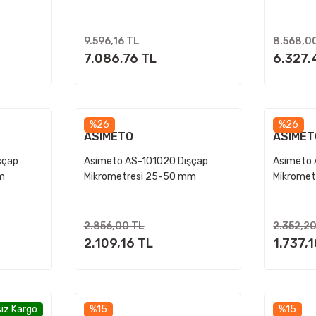
9.596,16 TL
8.568,0
7.086,76 TL
6.327,
%26
%26
ASIMETO
ASIMET
şçap
Asimeto AS-101020 Dışçap
Asimeto 
m
Mikrometresi 25-50 mm
Mikromet
2.856,00 TL
2.352,2
2.109,16 TL
1.737,
iz Kargo
%15
%15