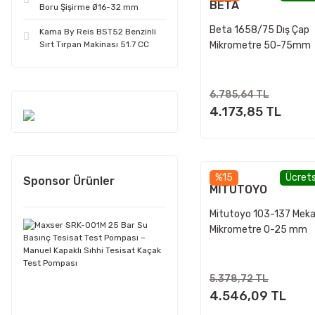
BETA
Boru Şişirme Ø16-32 mm
Beta 1658/75 Dış Çap
Kama By Reis BST52 Benzinli
Sırt Tırpan Makinası 51.7 CC
Mikrometre 50-75mm
6.785,64 TL
4.173,85 TL
%15
Ücrets
Sponsor Ürünler
MİTUTOYO
Mitutoyo 103-137 Meka
Mikrometre 0-25 mm
5.378,72 TL
4.546,09 TL