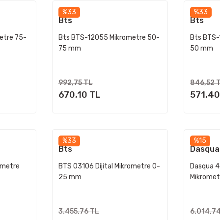
%33
%33
Bts
Bts
etre 75-
Bts BTS-12055 Mikrometre 50-
Bts BTS-
75 mm
50 mm
992,75 TL
846,52 
670,10 TL
571,40
%33
%15
Bts
Dasqua
ometre
BTS 03106 Dijital Mikrometre 0-
Dasqua 44
25 mm
Mikrome
3.455,76 TL
6.014,7