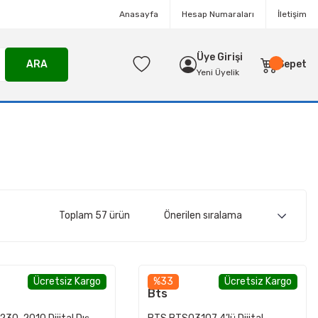
Anasayfa
Hesap Numaraları
İletişim
Üye Girişi
ARA
Sepet
Yeni Üyelik
Toplam 57 ürün
Ücretsiz Kargo
%33
Ücretsiz Kargo
Bts