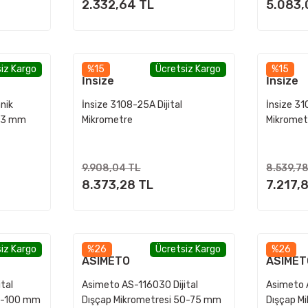
2.332,64 TL
5.083,
iz Kargo
%15
Ücretsiz Kargo
%15
İnsize
İnsize
nik
İnsize 3108-25A Dijital
İnsize 31
-13 mm
Mikrometre
Mikrome
9.908,04 TL
8.539,7
8.373,28 TL
7.217,
iz Kargo
%26
Ücretsiz Kargo
%26
ASIMETO
ASIMET
tal
Asimeto AS-116030 Dijital
Asimeto 
75-100 mm
Dışçap Mikrometresi 50-75 mm
Dışçap M