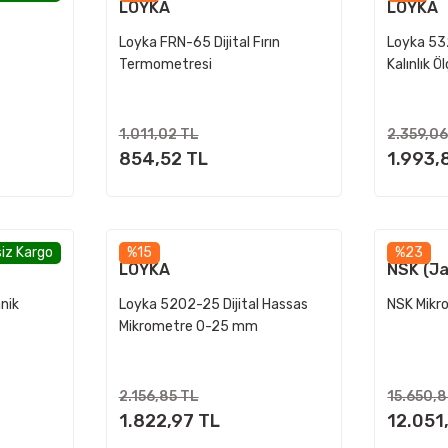
LOYKA
LOYKA
Loyka FRN-65 Dijital Fırın
Loyka 532
Termometresi
Kalınlık Ö
1.011,02 TL
2.359,06
854,52 TL
1.993,
iz Kargo
%15
%23
LOYKA
NSK (J
nik
Loyka 5202-25 Dijital Hassas
NSK Mikr
Mikrometre 0-25 mm
2.156,85 TL
15.650,
1.822,97 TL
12.051