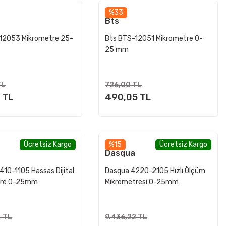
%33
Bts
12053 Mikrometre 25-
Bts BTS-12051 Mikrometre 0-
25 mm
TL
726,00 TL
 TL
490,05 TL
Ücretsiz Kargo
%15
Ücretsiz Kargo
Dasqua
10-1105 Hassas Dijital
Dasqua 4220-2105 Hızlı Ölçüm
tre 0-25mm
Mikrometresi 0-25mm
4 TL
9.436,22 TL