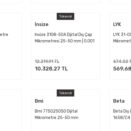
Tükendi
İnsize
LYK
etre
Insize 3108-50A Dijital Dış Çap
LYK 31-0
Mikrometresi 25-50 mm | 0.001
Mikrome
mm Hassas Ölçüm
12.219,91 TL
674,02 
10.328,27 TL
569,68
Tükendi
Bmi
Beta
Bmi 775025050 Dijital
Beta Dış
Mikrometre 25-50 mm
1658/C4