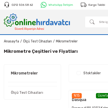
0212 506 58 62
WhatsApp İletişim
Kargo Takibi
Anasayfa
Ölçü Test Cihazları
Mikrometreler
Mikrometre Çeşitleri ve Fiyatları
Mikrometreler
Stoktakiler
Ölçü Test Cihazları
%15
Ücrets
Dasqua