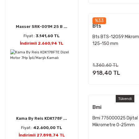
%33
Bts
Maxser SRK-001M 25 B ...
Fiyat :
3.141,60 TL
Bts BTS-12059 Mikrom
İndirimli 2.660,94 TL
125-150 mm
1.360,60 TL
918,40 TL
Tükendi
Bmi
Bmi 775000025 Dijital
Kama By Reis KDK178F ...
Mikrometre 0-25mm
Fiyat :
42.600,00 TL
İndirimli 27.898,74 TL