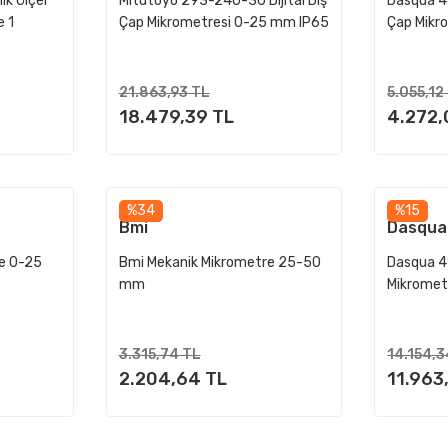
ık Ölçer
Mitutoyo 293-240-30 Dijital Dış
Dasqua 42
e 1
Çap Mikrometresi 0-25 mm IP65
Çap Mikr
n Plakası
– Yüksek Hassasiyetli Ölçüm
Hassas Ö
Aleti
21.863,93 TL
5.055,12
18.479,39 TL
4.272,
%34
%15
Bmi
Dasqua
e 0-25
Bmi Mekanik Mikrometre 25-50
Dasqua 4
mm
Mikromet
Ölçüm
3.315,74 TL
14.154,3
2.204,64 TL
11.963