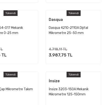
Tükendi
Tükendi
Dasqua
54-017 Mekanik
Dasqua 4210-2110A Dijital
tre 0-25 mm
Mikrometre 25-50 mm
TL
4.718,11 TL
 TL
3.987,75 TL
Tükendi
Tükendi
İnsize
 Çap Mikrometre Takım
İnsize 3203-150A Mekanik
Mikrometre 125-150mm