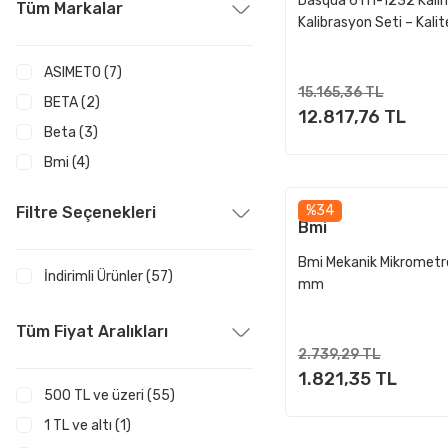
Dasqua 6111-1232 Kalınl
Tüm Markalar
Kalibrasyon Seti – Kalit
Profesyonel Kalibrasyo
Seti
ASIMETO (7)
15.165,36 TL
BETA (2)
12.817,76 TL
Beta (3)
Bmi (4)
Bts (8)
%34
Filtre Seçenekleri
Dasqua (6)
Bmi
Dasqua (2)
Bmi Mekanik Mikrometr
İndirimli Ürünler (57)
İnsize (6)
mm
İnsize (1)
Tüm Fiyat Aralıkları
LOYKA (9)
2.739,29 TL
LYK (2)
1.821,35 TL
500 TL ve üzeri (55)
MİTUTOYO (3)
1 TL ve altı (1)
Mitutoyo (1)