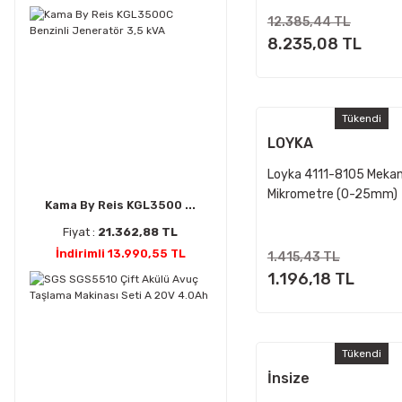
12.385,44 TL
8.235,08 TL
Tükendi
LOYKA
Loyka 4111-8105 Mekan
Mikrometre (0-25mm)
Kama By Reis KGL3500 ...
Fiyat :
21.362,88 TL
İndirimli 13.990,55 TL
1.415,43 TL
1.196,18 TL
Tükendi
İnsize