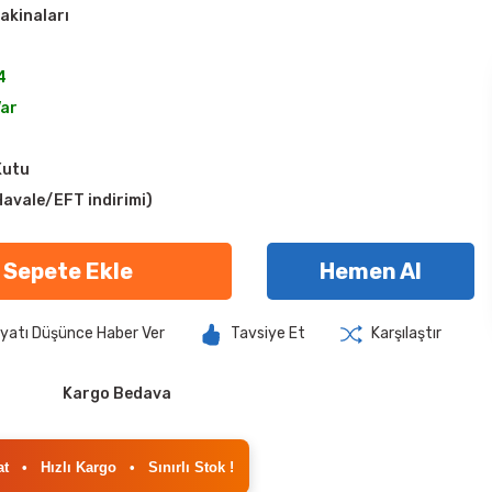
akinaları
4
Var
Kutu
avale/EFT indirimi)
Sepete Ekle
Hemen Al
iyatı Düşünce Haber Ver
Tavsiye Et
Karşılaştır
Kargo Bedava
at
•
Hızlı Kargo
•
Sınırlı Stok !