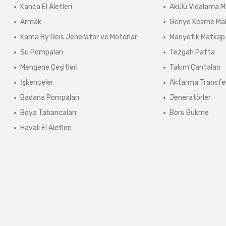
Kanca El Aletleri
Akülü Vidalama M
önderilir.
Armak
Gönye Kesme Mak
lerde kargo ücreti karşı ödemeli olarak yansıtılabilir.
Kama By Reis Jeneratör ve Motorlar
Manyetik Matkap
ınmaz.
Su Pompaları
Tezgah Pafta
 sonra sistem tarafından otomatik olarak hesaplanmaktadır.
Mengene Çeşitleri
Takım Çantaları
İşkenceler
Aktarma Transfe
Badana Pompaları
Jeneratörler
Boya Tabancaları
Boru Bukme
Havalı El Aletleri