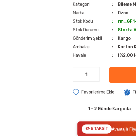
Kategori
Bileme M
Marka
Ozco
Stok Kodu
rm_GF1
Stok Durumu
Stokta 
Gönderim Şekli
Kargo
Ambalajı
Karton 
Havale
(%2,00 H
F
1 - 2 Günde Kargoda
💳 6 TAKSİT
Avantajlı Fiy