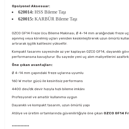
Opsiyonel Aksesuar:
620014:
HSS Bileme Taşı
620015:
KARBÜR Bileme Taşı
OZCO GF14 Freze Ucu Bileme Makinası, Ø 4–14 mm aralığındaki freze uçlar
aşınmış veya körelmiş uçları yeniden keskinleştirerek uzun ömürlü kull
artırarak işçilik kalitesini yükseltir.
Kompakt tasarımı sayesinde az yer kaplayan OZCO GF14, dayanıklı gövdesi
performansına kavuşturur. Bu sayede yeni uç alım maliyetlerini azaltırken,
Öne çıkan avantajları:
Ø 4–14 mm çapındaki freze uçlarına uyumlu
160 W motor gücü ile kesintisiz performans
4400 dev/dk devir hızıyla hızlı bileme imkânı
Profesyonel ve amatör kullanıma uygun
Dayanıklı ve kompakt tasarım, uzun ömürlü yapı
Atölye ve üretim ortamlarında güvenilirliğiyle öne çıkan
OZCO GF14 Fr
************