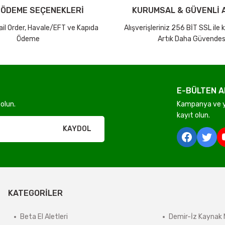
 ÖDEME SEÇENEKLERİ
KURUMSAL & GÜVENLİ A
Mail Order, Havale/EFT ve Kapıda
Alışverişleriniz 256 BİT SSL ile
Ödeme
Artık Daha Güvendes
Gönder
E-BÜLTEN A
olun.
Kampanya ve ye
rı olmadan ücretsiz gönderilir
kayıt olun.
KAYDOL
derilir.
ir.
KATEGORİLER
e tabidir.
Beta El Aletleri
Demir-İz Kaynak 