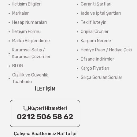
İletişim Bilgileri
Garanti Şartları
Ürün açıklamasında
“Kargo Bedava”
ibaresi bulunan ürünler ücretsiz g
Markalar
İade ve İptal Şartları
Sistem tarafından otomatik ücret çıkmasa bile, 4000 TL altındaki sipariş
Hesap Numaraları
Teklif İsteyin
4000 TL ve üzeri, 15 Desi/Kg’ye kadar olan siparişlerde kargo ücreti al
İletişim Formu
Orijinal Ürünler
Kargo ücretleri, alışveriş sırasında adres bilgileriniz tamamlandıktan
Marka Bilgilendirme
Kargom Nerede
>
Güncel Kargo Ücretleri
Kurumsal Satış /
Hediye Puan / Hediye Çeki
Kurumsal Çözümler
Efsane İndirimler
Desi / Kg Aras Kargo- Yurtiçi Kargo
BLOG
Kargo Fiyatları
1 Desi/Kg= 139,90 TL- 159,90 TL
Gizlilik ve Güvenlik
Sıkça Sorulan Sorular
Taahhüdü
2 Desi/Kg= 149,90 TL- 174,80 TL
İLETİŞİM
3 Desi/Kg= 167,50 TL- 184,90 TL
4 Desi/Kg= 179,90 TL- 199,90 TL
Müşteri Hizmetleri
0212 506 58 62
5 Desi/Kg= 198,20 TL- 212,30 TL
6 – 10 Desi/Kg= 237,90 TL- 257,40 TL
Çalışma Saatlerimiz Hafta İçi