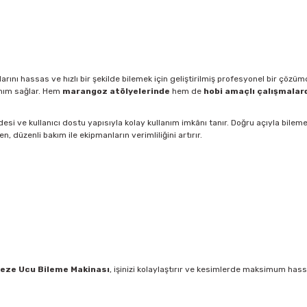
ını hassas ve hızlı bir şekilde bilemek için geliştirilmiş profesyonel bir çözü
anım sağlar. Hem
marangoz atölyelerinde
hem de
hobi amaçlı çalışmalar
 ve kullanıcı dostu yapısıyla kolay kullanım imkânı tanır. Doğru açıyla bileme 
 düzenli bakım ile ekipmanların verimliliğini artırır.
eze Ucu Bileme Makinası
, işinizi kolaylaştırır ve kesimlerde maksimum hass