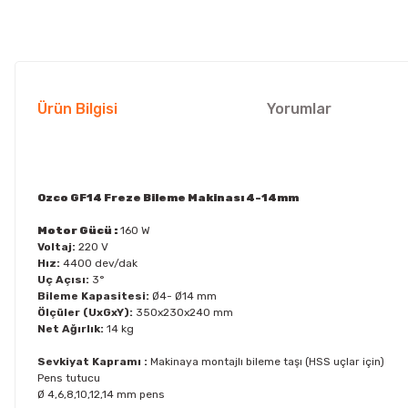
Ürün Bilgisi
Yorumlar
Ozco GF14 Freze Bileme Makinası 4-14mm
Motor Gücü :
160 W
Voltaj:
220 V
Hız:
4400 dev/dak
Uç Açısı:
3°
Bileme Kapasitesi:
Ø4- Ø14 mm
Ölçüler (UxGxY):
350x230x240 mm
Net Ağırlık:
14 kg
Sevkiyat Kapramı :
Makinaya montajlı bileme taşı (HSS uçlar için)
Pens tutucu
Ø 4,6,8,10,12,14 mm pens