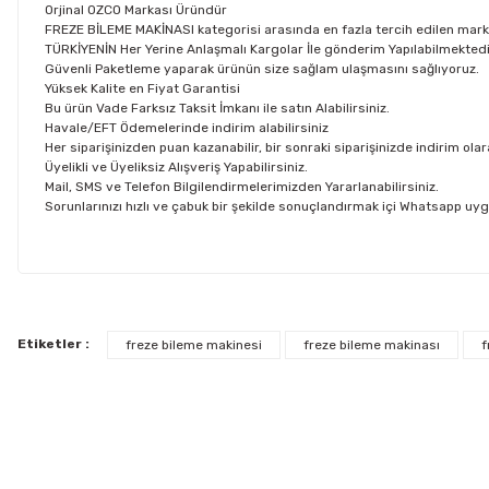
Orjinal OZCO Markası Üründür
FREZE BİLEME MAKİNASI kategorisi arasında en fazla tercih edilen mark
TÜRKİYENİN Her Yerine Anlaşmalı Kargolar İle gönderim Yapılabilmektedi
Güvenli Paketleme yaparak ürünün size sağlam ulaşmasını sağlıyoruz.
Yüksek Kalite en Fiyat Garantisi
Bu ürün Vade Farksız Taksit İmkanı ile satın Alabilirsiniz.
Havale/EFT Ödemelerinde indirim alabilirsiniz
Her siparişinizden puan kazanabilir, bir sonraki siparişinizde indirim olar
Üyelikli ve Üyeliksiz Alışveriş Yapabilirsiniz.
Mail, SMS ve Telefon Bilgilendirmelerimizden Yararlanabilirsiniz.
Sorunlarınızı hızlı ve çabuk bir şekilde sonuçlandırmak içi Whatsapp uy
Bu ürünün fiyat bilgisi, resim, ürün açıklamalarında ve diğer konul
Görüş ve önerileriniz için teşekkür ederiz.
Etiketler :
freze bileme makinesi
freze bileme makinası
f
Kargo ve Teslimat Bilgilendirmesi
Ürün resmi kalitesiz, bozuk veya görüntülenemiyor.
4000 TL ve üzeri alışverişlerinizde, 15 Desi/Kg’ye kadar olan gönderiler
Ürün açıklamasında eksik bilgiler bulunuyor.
Ayrıca ürün açıklamalarında
Ürün bilgilerinde hatalar bulunuyor.
“Kargo Bedava”
ibaresi bulunan ürünler, 
Ürün fiyatı diğer sitelerden daha pahalı.
Ücretsiz gönderimlerimizin tamamı
Aras Kargo
ile gerçekleştirilmekte