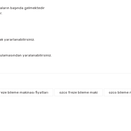
aların başında gelmektedir
r.
ak yararlanabilirsiniz.
gulamasından yaralanabilirsiniz.
arda yetersiz gördüğünüz noktaları öneri formunu kullanarak tarafımıza ilet
Bu ürüne ilk yorumu siz yapın!
reze bileme makinası fiyatları
ozco freze bileme maki
ozco bileme 
iniz ücretsiz kargo avantajı ile gönderilmektedir.
Yorum Yaz Puan Kazan
tutar ve desi sınırına bakılmaksızın ücretsiz olarak gönderilmektedir.
dir.