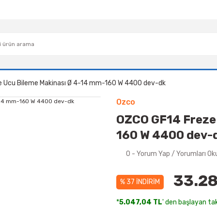
 Ucu Bileme Makinası Ø 4-14 mm-160 W 4400 dev-dk
Ozco
OZCO GF14 Freze 
160 W 4400 dev-
0 - Yorum Yap / Yorumları Ok
33.28
% 37 İNDİRİM
*
5.047,04 TL
' den başlayan tak