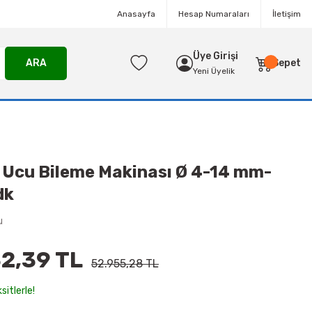
Anasayfa
Hesap Numaraları
İletişim
Üye Girişi
ARA
Sepet
Yeni Üyelik
Ucu Bileme Makinası Ø 4-14 mm-
dk
u
2,39 TL
52.955,28 TL
sitlerle!