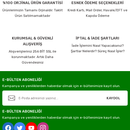
%100 ORJİNAL ÜRÜN GARANTİSİ
ESNEK ÖDEME SEÇENEKLERİ
Ürünlerimizin Tamamı Orjinaldir. Taklit
Kredi Kartı, Mail Order, Havale/EFT ve
Ürün Satılmamaktadır
Kapıda Ödeme
KURUMSAL & GÜVENLİ
İPTAL & İADE ŞARTLARI
ALIŞVERİŞ
İade İşlemini Nasıl Yapacaksınız?
Şartlar Nelerdir? Süreç Nasıl İşler?
Alışverişleriniz 256 BİT SSL ile
korunmaktadır. Artık Daha
Güvendesiniz
E-BÜLTEN ABONELİĞİ
Kampanya ve yeniliklerden haberdar olmak için e-bültenimize kayıt olun.
KAYDOL
E-BÜLTEN ABONELİĞİ
Kampanya ve yeniliklerden haberdar olmak için e-bültenimize kayıt olun.