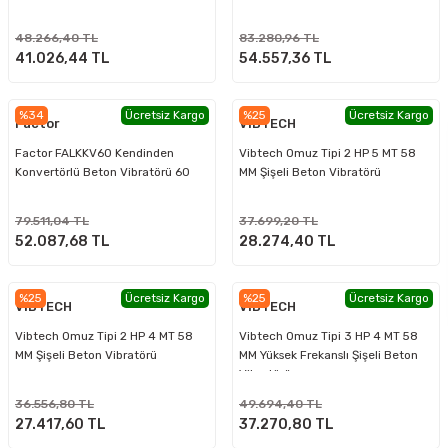
48.266,40 TL
83.280,96 TL
41.026,44 TL
54.557,36 TL
%34
Ücretsiz Kargo
%25
Ücretsiz Kargo
Factor
VİBTECH
Factor FALKKV60 Kendinden
Vibtech Omuz Tipi 2 HP 5 MT 58
Konvertörlü Beton Vibratörü 60
MM Şişeli Beton Vibratörü
mm
79.511,04 TL
37.699,20 TL
52.087,68 TL
28.274,40 TL
%25
Ücretsiz Kargo
%25
Ücretsiz Kargo
VİBTECH
VİBTECH
Vibtech Omuz Tipi 2 HP 4 MT 58
Vibtech Omuz Tipi 3 HP 4 MT 58
MM Şişeli Beton Vibratörü
MM Yüksek Frekanslı Şişeli Beton
Vibratörü
36.556,80 TL
49.694,40 TL
27.417,60 TL
37.270,80 TL