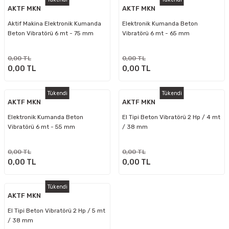
AKTF MKN
AKTF MKN
Aktif Makina Elektronik Kumanda
Elektronik Kumanda Beton
Beton Vibratörü 6 mt - 75 mm
Vibratörü 6 mt - 65 mm
0,00 TL
0,00 TL
0,00 TL
0,00 TL
Tükendi
Tükendi
AKTF MKN
AKTF MKN
Elektronik Kumanda Beton
El Tipi Beton Vibratörü 2 Hp / 4 mt
Vibratörü 6 mt - 55 mm
/ 38 mm
0,00 TL
0,00 TL
0,00 TL
0,00 TL
Tükendi
AKTF MKN
El Tipi Beton Vibratörü 2 Hp / 5 mt
/ 38 mm