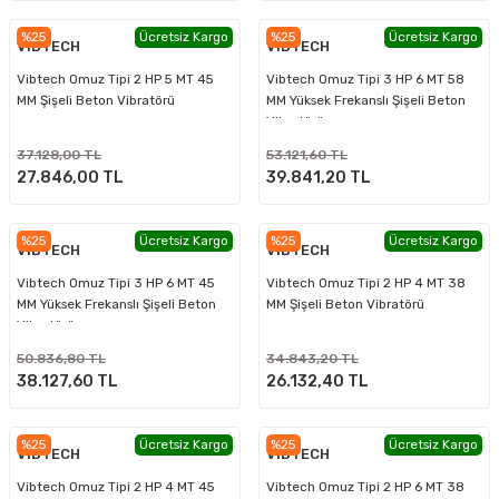
%25
Ücretsiz Kargo
%25
Ücretsiz Kargo
VİBTECH
VİBTECH
Vibtech Omuz Tipi 2 HP 5 MT 45
Vibtech Omuz Tipi 3 HP 6 MT 58
MM Şişeli Beton Vibratörü
MM Yüksek Frekanslı Şişeli Beton
Vibratörü
37.128,00 TL
53.121,60 TL
27.846,00 TL
39.841,20 TL
%25
Ücretsiz Kargo
%25
Ücretsiz Kargo
VİBTECH
VİBTECH
Vibtech Omuz Tipi 3 HP 6 MT 45
Vibtech Omuz Tipi 2 HP 4 MT 38
MM Yüksek Frekanslı Şişeli Beton
MM Şişeli Beton Vibratörü
Vibratörü
50.836,80 TL
34.843,20 TL
38.127,60 TL
26.132,40 TL
%25
Ücretsiz Kargo
%25
Ücretsiz Kargo
VİBTECH
VİBTECH
Vibtech Omuz Tipi 2 HP 4 MT 45
Vibtech Omuz Tipi 2 HP 6 MT 38