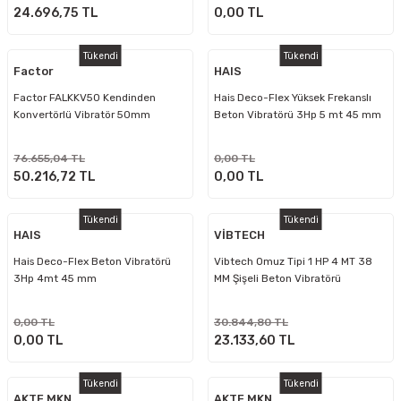
24.696,75 TL
0,00 TL
Tükendi
Tükendi
Factor
HAIS
Factor FALKKV50 Kendinden
Hais Deco-Flex Yüksek Frekanslı
Konvertörlü Vibratör 50mm
Beton Vibratörü 3Hp 5 mt 45 mm
76.655,04 TL
0,00 TL
50.216,72 TL
0,00 TL
Tükendi
Tükendi
HAIS
VİBTECH
Hais Deco-Flex Beton Vibratörü
Vibtech Omuz Tipi 1 HP 4 MT 38
3Hp 4mt 45 mm
MM Şişeli Beton Vibratörü
0,00 TL
30.844,80 TL
0,00 TL
23.133,60 TL
Tükendi
Tükendi
AKTF MKN
AKTF MKN