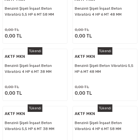
Benzinli Şişeli İnşaat Beton
Benzinli Şişeli İnşaat Beton
Vibratörü 5,5 HP 6 MT 58 MM
Vibratörü 4 HP 6 MT 48 MM
0,00 TL
0,00 TL
0,00 TL
0,00 TL
Tükendi
Tükendi
AKTF MKN
AKTF MKN
Benzinli Şişeli İnşaat Beton
Benzinli Şişeli Beton Vibratörü 5,5
Vibratörü 4 HP 6 MT 38 MM
HP 6 MT 48 MM
0,00 TL
0,00 TL
0,00 TL
0,00 TL
Tükendi
Tükendi
AKTF MKN
AKTF MKN
Benzinli Şişeli İnşaat Beton
Benzinli Şişeli İnşaat Beton
Vibratörü 5,5 HP 6 MT 38 MM
Vibratörü 4 HP 6 MT 58 MM