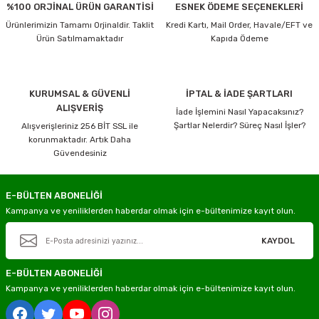
%100 ORJİNAL ÜRÜN GARANTİSİ
ESNEK ÖDEME SEÇENEKLERİ
Ürünlerimizin Tamamı Orjinaldir. Taklit
Kredi Kartı, Mail Order, Havale/EFT ve
Ürün Satılmamaktadır
Kapıda Ödeme
KURUMSAL & GÜVENLİ
İPTAL & İADE ŞARTLARI
ALIŞVERİŞ
İade İşlemini Nasıl Yapacaksınız?
Şartlar Nelerdir? Süreç Nasıl İşler?
Alışverişleriniz 256 BİT SSL ile
korunmaktadır. Artık Daha
Güvendesiniz
E-BÜLTEN ABONELİĞİ
Kampanya ve yeniliklerden haberdar olmak için e-bültenimize kayıt olun.
KAYDOL
E-BÜLTEN ABONELİĞİ
Kampanya ve yeniliklerden haberdar olmak için e-bültenimize kayıt olun.