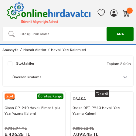
ARA
Anasayfa
Havalı Aletler
Havalı Yazı Kalemleri
Stoktakiler
Toplam 2 ürün
Tükendi
%34
Ücretsiz Kargo
Gison
OSAKA
Gison GP-940 Havalı Elmas Uçlu
Osaka OPT-P940 Havalı Yazı
Yazı Yazma Kalemi
Yazma Kalemi
9.736,74 TL
9.850,62 TL
6.426,25 TL
7.092,45 TL