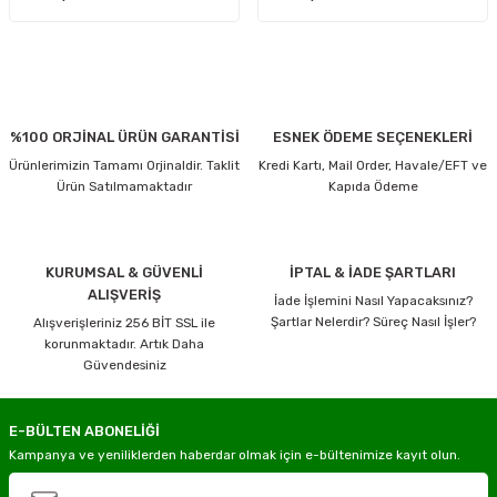
%100 ORJİNAL ÜRÜN GARANTİSİ
ESNEK ÖDEME SEÇENEKLERİ
Ürünlerimizin Tamamı Orjinaldir. Taklit
Kredi Kartı, Mail Order, Havale/EFT ve
Ürün Satılmamaktadır
Kapıda Ödeme
KURUMSAL & GÜVENLİ
İPTAL & İADE ŞARTLARI
ALIŞVERİŞ
İade İşlemini Nasıl Yapacaksınız?
Şartlar Nelerdir? Süreç Nasıl İşler?
Alışverişleriniz 256 BİT SSL ile
korunmaktadır. Artık Daha
Güvendesiniz
E-BÜLTEN ABONELİĞİ
Kampanya ve yeniliklerden haberdar olmak için e-bültenimize kayıt olun.