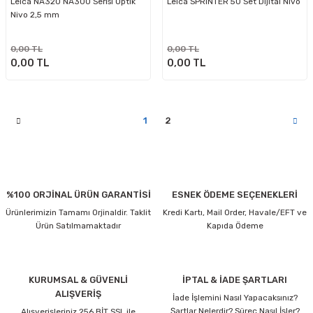
Leica NA320 NA300 Serisi Optik
Leica SPRINTER 50 Set Dijital Nivo
Nivo 2,5 mm
0,00 TL
0,00 TL
0,00 TL
0,00 TL
1
2
%100 ORJİNAL ÜRÜN GARANTİSİ
ESNEK ÖDEME SEÇENEKLERİ
Ürünlerimizin Tamamı Orjinaldir. Taklit
Kredi Kartı, Mail Order, Havale/EFT ve
Ürün Satılmamaktadır
Kapıda Ödeme
KURUMSAL & GÜVENLİ
İPTAL & İADE ŞARTLARI
ALIŞVERİŞ
İade İşlemini Nasıl Yapacaksınız?
Şartlar Nelerdir? Süreç Nasıl İşler?
Alışverişleriniz 256 BİT SSL ile