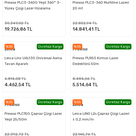
Prexıso PLC3-360G Yeşil 360° 3-
Prexıso PLC3-360 Multiline Lazeri
Yüzey Çizgi Lazer Hizalama
20 mt
30.349,02 TL
22.832,94 TL
19.726,86 TL
14.841,41 TL
%35
Ücretsiz Kargo
%35
Ücretsiz Kargo
Leica
Prexiso
Leica Lino UAL130 Üniversal Asma
Prexıso PLR50 Kırmızı Lazer
Tavan Aparatı
Dedektörü 50m
6.814,08 TL
8.484,06 TL
4.462,54 TL
5.514,64 TL
%35
Ücretsiz Kargo
%35
Ücretsiz Kargo
Prexiso
Leica
Prexıso PLC15G Çapraz Çizgi Lazer
Leica LINO L2s Çapraz Çizgi Lazeri
Yeşil 25/50m
± 0,2 mm/m
22.092,72 TL
22.145,76 TL