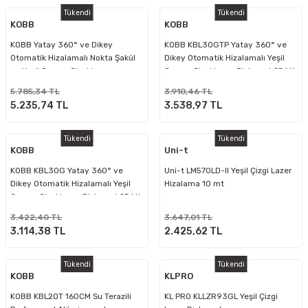
Tükendi
Tükendi
KOBB
KOBB
KOBB Yatay 360° ve Dikey
KOBB KBL30GTP Yatay 360° ve
Otomatik Hizalamalı Nokta Şakül
Dikey Otomatik Hizalamalı Yeşil
ve Yeşil Çapraz Çizgi Lazer
Çapraz Çizgi Lazer Distomat 25 Mt
Distomat 25 Mt + Tripod
+ Tripod
5.785,34 TL
3.910,46 TL
5.235,74 TL
3.538,97 TL
Tükendi
Tükendi
KOBB
Uni-t
KOBB KBL30G Yatay 360° ve
Uni-t LM570LD-II Yeşil Çizgi Lazer
Dikey Otomatik Hizalamalı Yeşil
Hizalama 10 mt
Çapraz Çizgi Lazer Distomat 25 Mt
3.422,40 TL
3.647,01 TL
3.114,38 TL
2.425,62 TL
Tükendi
Tükendi
KOBB
KLPRO
KOBB KBL20T 160CM Su Terazili
KL PRO KLLZR93GL Yeşil Çizgi