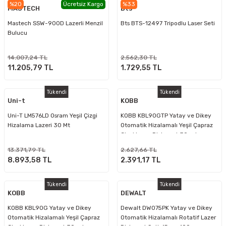
%20
Ücretsiz Kargo
%33
MASTECH
Bts
Mastech SSW-900D Lazerli Menzil
Bts BTS-12497 Tripodlu Laser Seti
Bulucu
14.007,24 TL
2.562,30 TL
11.205,79 TL
1.729,55 TL
Tükendi
Tükendi
Uni-t
KOBB
Uni-T LM576LD Osram Yeşil Çizgi
KOBB KBL90GTP Yatay ve Dikey
Hizalama Lazeri 30 Mt
Otomatik Hizalamalı Yeşil Çapraz
Çizgi Lazer Distomat 30 mt +
Tripod
13.371,79 TL
2.627,66 TL
8.893,58 TL
2.391,17 TL
Tükendi
Tükendi
KOBB
DEWALT
KOBB KBL90G Yatay ve Dikey
Dewalt DW075PK Yatay ve Dikey
Otomatik Hizalamalı Yeşil Çapraz
Otomatik Hizalamalı Rotatif Lazer