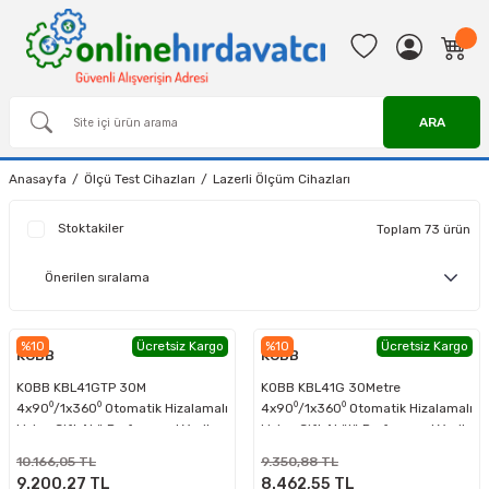
ARA
Anasayfa
Ölçü Test Cihazları
Lazerli Ölçüm Cihazları
Stoktakiler
Toplam 73 ürün
%10
Ücretsiz Kargo
%10
Ücretsiz Kargo
KOBB
KOBB
KOBB KBL41GTP 30M
KOBB KBL41G 30Metre
4x90⁰/1x360⁰ Otomatik Hizalamalı
4x90⁰/1x360⁰ Otomatik Hizalamalı
Li-ion Çift Akü Profesyonel Yeşil
Li-ion Çift Akülü Profesyonel Yeşil
Çizgi Lazer Distomat + Tripod
Çapraz Çizgi Lazer Distomat
10.166,05 TL
9.350,88 TL
9.200,27 TL
8.462,55 TL