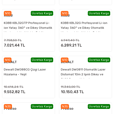
%10
Ücretsiz Kargo
%10
Ücretsiz Kargo
KOBB
KOBB
KOBB KBL32GTP Profesyonel Li-
KOBB KBL32G Profesyonel Li-ion
ion Yatay 360° ve Dikey Otomatik
Yatay 360° ve Dikey Otomatik
Hizalamalı Yeşil Nokta Şakül ve
Hizalamalı Yeşil Nokta Şakül ve
Çapraz Çizgi Lazer+Tripod
Yeşil Çapraz Çizgi Lazer
7.758,50 TL
6.949,40 TL
7.021,44 TL
6.289,21 TL
%10
Ücretsiz Kargo
%10
Ücretsiz Kargo
DEWALT
DEWALT
Dewalt DW088CG Çizgi Lazer
Dewalt DW0811 Otomatik Lazer
Hizalama - Yeşil
Distomat 10m 2 Işınlı Dikey ve
360° Derece Yatay Işın
10.614,24 TL
11.340,00 TL
9.552,82 TL
10.150,43 TL
%35
Ücretsiz Kargo
%35
Ücretsiz Kargo
Prexiso
Prexiso