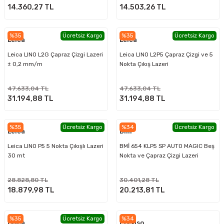
14.360,27 TL
14.503,26 TL
%35
Ücretsiz Kargo
%35
Ücretsiz Kargo
Leica
Leica
Leica LINO L2G Çapraz Çizgi Lazeri
Leica LINO L2P5 Çapraz Çizgi ve 5
± 0,2 mm/m
Nokta Çıkış Lazeri
47.633,04 TL
47.633,04 TL
31.194,88 TL
31.194,88 TL
%35
Ücretsiz Kargo
%34
Ücretsiz Kargo
Leica
Bmi
Leica LINO P5 5 Nokta Çıkışlı Lazeri
BMİ 654 KLP5 SP AUTO MAGIC Beş
30 mt
Nokta ve Çapraz Çizgi Lazeri
28.828,80 TL
30.401,28 TL
18.879,98 TL
20.213,81 TL
%35
Ücretsiz Kargo
%34
Leica
Prexiso