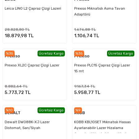
Leica LINO L2 Çapraz Çizgi Lazeri
Prexıso Mıknatıslı Asma Tavan
Adaptörü
28.828,80 TL
1.676,88 TL
18.879,98 TL
1.106,74 TL
%35
Ücretsiz Kargo
%35
Ücretsiz Kargo
Prexiso
Prexiso
Prexıso XL2C Çapraz Çizgi Lazer
Prexıso PLC15 Çapraz Çizgi Lazer
15 mt
8.882,64 TL
9.167,34 TL
5.773,72 TL
5.958,77 TL
%10
Ücretsiz Kargo
%9
DEWALT
KOBB
Dewalt DW088K-XJ Lazer
KOBB KBL10SET Mıknatıslı Hassas
Distomat, Sarı/Siyah
Ayarlanabilir Lazer Hizalama
Aparatı + Mıknatıslı Lazer Hizalama