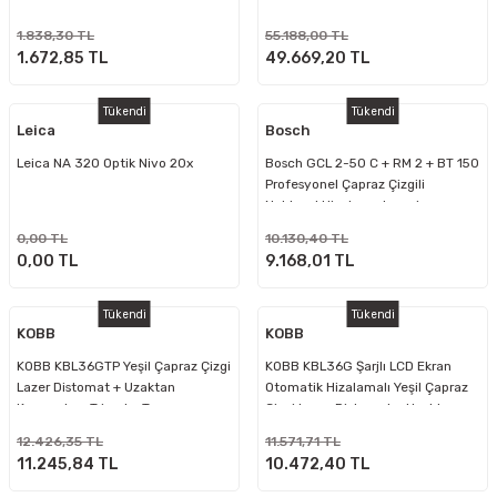
Çizgi Lazer Distomat 30 mt
Distomat Seti, 15m - 100m
1.838,30 TL
55.188,00 TL
1.672,85 TL
49.669,20 TL
Tükendi
Tükendi
Leica
Bosch
Leica NA 320 Optik Nivo 20x
Bosch GCL 2-50 C + RM 2 + BT 150
Profesyonel Çapraz Çizgili
Noktasal Hizalama Lazeri
0,00 TL
10.130,40 TL
0,00 TL
9.168,01 TL
Tükendi
Tükendi
KOBB
KOBB
KOBB KBL36GTP Yeşil Çapraz Çizgi
KOBB KBL36G Şarjlı LCD Ekran
Lazer Distomat + Uzaktan
Otomatik Hizalamalı Yeşil Çapraz
Kumanda + Tripod + Taşıma
Çizgi Lazer Distomat + Uzaktan
Çantası
Kumanda + Taşıma Çantası
12.426,35 TL
11.571,71 TL
11.245,84 TL
10.472,40 TL