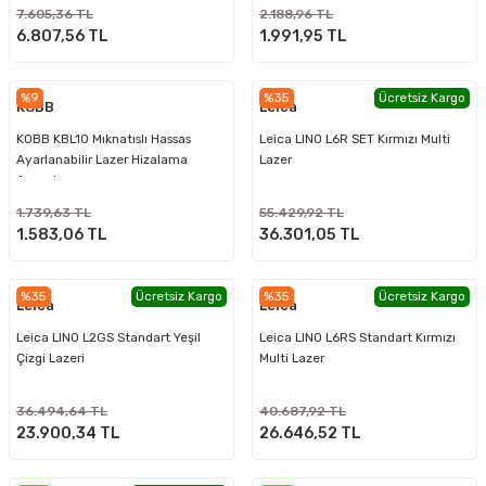
Sabitleme Aparatı
7.605,36 TL
2.188,96 TL
6.807,56 TL
1.991,95 TL
%9
%35
Ücretsiz Kargo
KOBB
Leica
KOBB KBL10 Mıknatıslı Hassas
Leica LINO L6R SET Kırmızı Multi
Ayarlanabilir Lazer Hizalama
Lazer
Aparatı
1.739,63 TL
55.429,92 TL
1.583,06 TL
36.301,05 TL
%35
Ücretsiz Kargo
%35
Ücretsiz Kargo
Leica
Leica
Leica LINO L2GS Standart Yeşil
Leica LINO L6RS Standart Kırmızı
Çizgi Lazeri
Multi Lazer
36.494,64 TL
40.687,92 TL
23.900,34 TL
26.646,52 TL