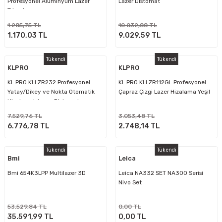
Profesyonel Alüminyum Lazer
Lazer Distomat
Tripod
1.285,75 TL
10.032,88 TL
1.170,03 TL
9.029,59 TL
Tükendi
Tükendi
KLPRO
KLPRO
KL PRO KLLZR232 Profesyonel
KL PRO KLLZR112GL Profesyonel
Yatay/Dikey ve Nokta Otomatik
Çapraz Çizgi Lazer Hizalama Yeşil
Hizalamalı Lazer Distomatı
7.529,76 TL
3.053,48 TL
6.776,78 TL
2.748,14 TL
Tükendi
Tükendi
Bmi
Leica
Bmi 654K3LPP Multilazer 3D
Leica NA332 SET NA300 Serisi
Nivo Set
53.529,84 TL
0,00 TL
35.591,99 TL
0,00 TL