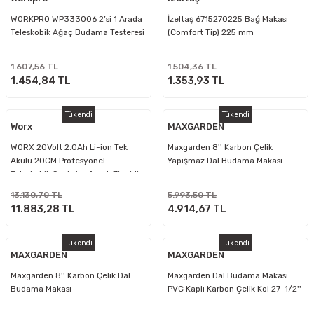
WORKPRO WP333006 2’si 1 Arada
İzeltaş 6715270225 Bağ Makası
Teleskobik Ağaç Budama Testeresi
(Comfort Tip) 225 mm
ve 25 mm Dal Budama Makası –
270 cm Profesyonel Bahçe Seti
1.607,56 TL
1.504,36 TL
1.454,84 TL
1.353,93 TL
Tükendi
Tükendi
Worx
MAXGARDEN
WORX 20Volt 2.0Ah Li-ion Tek
Maxgarden 8'' Karbon Çelik
Akülü 20CM Profesyonel
Yapışmaz Dal Budama Makası
Teleskobik Saplı Açı Ayarlı Zincirli
Dal Budama
13.130,70 TL
5.993,50 TL
11.883,28 TL
4.914,67 TL
Tükendi
Tükendi
MAXGARDEN
MAXGARDEN
Maxgarden 8'' Karbon Çelik Dal
Maxgarden Dal Budama Makası
Budama Makası
PVC Kaplı Karbon Çelik Kol 27-1/2''