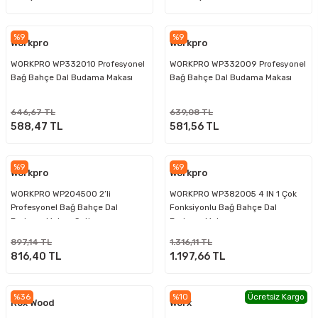
%9
%9
Workpro
Workpro
WORKPRO WP332010 Profesyonel
WORKPRO WP332009 Profesyonel
Bağ Bahçe Dal Budama Makası
Bağ Bahçe Dal Budama Makası
646,67 TL
639,08 TL
588,47 TL
581,56 TL
%9
%9
Workpro
Workpro
WORKPRO WP204500 2’li
WORKPRO WP382005 4 IN 1 Çok
Profesyonel Bağ Bahçe Dal
Fonksiyonlu Bağ Bahçe Dal
Budama Makası Seti
Budama Makası
897,14 TL
1.316,11 TL
816,40 TL
1.197,66 TL
%36
%10
Ücretsiz Kargo
Rox Wood
Worx