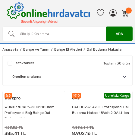
ARA
Anasayfa
Bahçe ve Tarım
Bahçe El Aletleri
Dal Budama Makasları
Stoktakiler
Toplam 30 ürün
%9
%10
Ücretsiz Kargo
Workpro
CAT
WORKPRO WP332001 180mm
CAT DG236 Akülü Profesyonel Dal
Profesyonel Bağ Bahçe Dal
Budama Makası 18Volt 2.0A Li-ion
Budama Makası
423,52 TL
9.836,64 TL
385,41 TL
8.902,16 TL