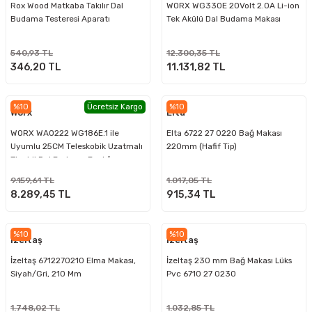
Rox Wood Matkaba Takılır Dal
WORX WG330E 20Volt 2.0A Li-ion
Budama Testeresi Aparatı
Tek Akülü Dal Budama Makası
540,93 TL
12.300,35 TL
346,20 TL
11.131,82 TL
%10
Ücretsiz Kargo
%10
Worx
Elta
WORX WA0222 WG186E.1 ile
Elta 6722 27 0220 Bağ Makası
Uyumlu 25CM Teleskobik Uzatmalı
220mm (Hafif Tip)
Zincirli Dal Budama Başlığı
9.159,61 TL
1.017,05 TL
8.289,45 TL
915,34 TL
%10
%10
İzeltaş
İzeltaş
İzeltaş 6712270210 Elma Makası,
İzeltaş 230 mm Bağ Makası Lüks
Siyah/Gri, 210 Mm
Pvc 6710 27 0230
1.748,02 TL
1.032,85 TL