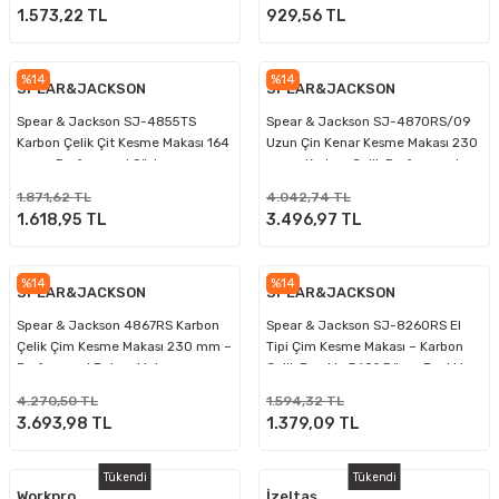
1.573,22 TL
929,56 TL
%14
%14
SPEAR&JACKSON
SPEAR&JACKSON
Spear & Jackson SJ-4855TS
Spear & Jackson SJ-4870RS/09
Karbon Çelik Çit Kesme Makası 164
Uzun Çin Kenar Kesme Makası 230
mm – Profesyonel Süsleme ve
mm – Karbon Çelik Profesyonel
Budama Makası
Çim Makası
1.871,62 TL
4.042,74 TL
1.618,95 TL
3.496,97 TL
%14
%14
SPEAR&JACKSON
SPEAR&JACKSON
Spear & Jackson 4867RS Karbon
Spear & Jackson SJ-8260RS El
Çelik Çim Kesme Makası 230 mm –
Tipi Çim Kesme Makası – Karbon
Profesyonel Bahçe Makası
Çelik Bıçaklı, 360° Döner Başlıklı
Profesyonel Çim Makası
4.270,50 TL
1.594,32 TL
3.693,98 TL
1.379,09 TL
Tükendi
Tükendi
Workpro
İzeltaş