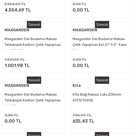
5.554,50 TL
0,00 TL
4.554,69 TL
0,00 TL
Tükendi
Tükendi
MAXGARDEN
MAXGARDEN
Maxgarden Dal Budama Makası
Maxgarden Dal Budama Makası
Teleskopik Karbon Çelik Yapışmaz
Çelik Yapışmaz Kol 27-1/2'' Kalın
Kol 25''-38''
Dal
1.221,93 TL
0,00 TL
1.001,98 TL
0,00 TL
Tükendi
Tükendi
MAXGARDEN
Elta
Maxgarden Dal Budama Makası
Elta Bağ Makası Lüks 205mm
Teleskopik Karbon Çelik Yapışmaz
6721270205
Kol 28''
0,00 TL
706,03 TL
0,00 TL
635,43 TL
Tükendi
Tükendi