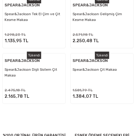
SPEAR&JACKSON
SPEAR&JACKSON
Spear&Jackson Tek El Çim ve Çit
Spear&Jackson Gelişmiş Çim
Kesme Makası
Kesme Makası
1.298,23 TL
2.571,98 TL
1.135,95 TL
2.250,48 TL
Tükendi
Tükendi
SPEAR&JACKSON
SPEAR&JACKSON
Spear&Jackson Dişli Sistem Çit
Spear&Jackson Çit Makası
Makası
2.475,18 TL
1.581,79 TL
2.165,78 TL
1.384,07 TL
%100 ORJİNAL ÜRÜN GARANTİSİ
ESNEK ÖDEME SEÇENEKLERİ