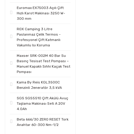
Euromax EX75003 Açılı Çift
Hızlı Karot Makinası 3250 W-
300 mm
ROX Camping 3 Litre
Paslanmaz Çelik Termos -
Profesyonel Çift Katmanlı
Vakumlu Isı Koruma
Maxser SRK-002M 40 Bar Su
Basınç Tesisat Test Pompası –
Manuel Kapaklı Sıhhi Kaçak Test
Pompası
Kama By Reis KGL3500C
Benzinli Jeneratör 3,5 kVA
SGS SGS5510 Çift Akülü Avuç
Taşlama Makinası Seti A 20V
4.0Ah
Beta 666/30 ZERO RESET Tork
Anahtar 60-300 Nm-1/2