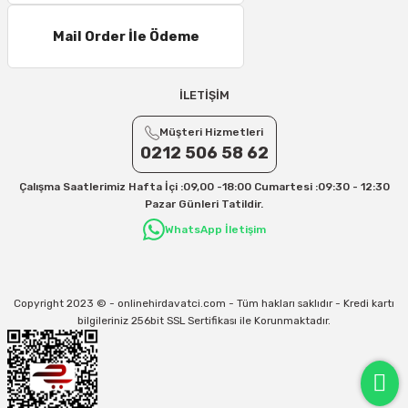
16 – 20 Desi/Kg= 307,50 TL- 371,80 TL
Mail Order İle Ödeme
21 – 25 Desi/Kg= 357,90 TL-- 397,40 TL
25 – 30 Desi/Kg= 409,50 TL- 434,90 TL
Ek Desi Ücretleri
İLETİŞİM
Yurtiçi Kargo için 30 Desi sonrası her +1 Desi: 13 TL
Müşteri Hizmetleri
Aras Kargo için 30 Desi sonrası her +1 Desi: 17 TL
0212 506 58 62
İletişim
Çalışma Saatlerimiz Hafta İçi :09,00 -18:00 Cumartesi :09:30 - 12:30
Kargo ve teslimat süreçleriyle ilgili tüm sorularınız için bizimle iletişime
Pazar Günleri Tatildir.
geçebilirsiniz:
WhatsApp İletişim
31/12/2026 Tarihine Kadar Geçerlidir
Kargo İle İlgili sorunlarınız için
info@onlinehirdavatci.com
mail adresimize
yazabilirsiniz
Copyright 2023 © - onlinehirdavatci.com - Tüm hakları saklıdır - Kredi kartı
bilgileriniz 256bit SSL Sertifikası ile Korunmaktadır.