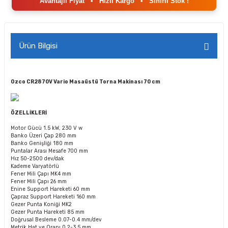
Avantajlı Fiyat
•
Hızlı Kargo
•
Sınırlı Stok !
Ürün Bilgisi
Ozco CR2870V Vario Masaüstü Torna Makinası 70 cm
ÖZELLİKLERİ
Motor Gücü
1.5 kW, 230 V w
Banko Üzeri Çap
280 mm
Banko Genişliği
180 mm
Puntalar Arası Mesafe
700 mm
Hız
50-2500 dev/dak
Kademe
Varyatörlü
Fener Mili Çapı
MK4 mm
Fener Mili Çapı
26 mm
Enine Support Hareketi
60 mm
Çapraz Support Hareketi
160 mm
Gezer Punta Koniği
MK2
Gezer Punta Hareketi
85 mm
Doğrusal Besleme
0.07-0.4 mm/dev
Metrik Hat ve Oranı
0.2-3.5 mm