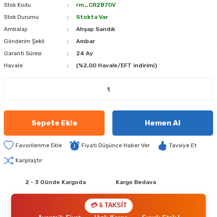
Stok Kodu
rm_CR2870V
Stok Durumu
Stokta Var
Ambalajı
Ahşap Sandık
Gönderim Şekli
Ambar
Garanti Süresi
24 Ay
Havale
(%2,00 Havale/EFT indirimi)
Sepete Ekle
Hemen Al
Fiyatı Düşünce Haber Ver
Tavsiye Et
Karşılaştır
2 - 3 Günde Kargoda
Kargo Bedava
💳 6 TAKSİT