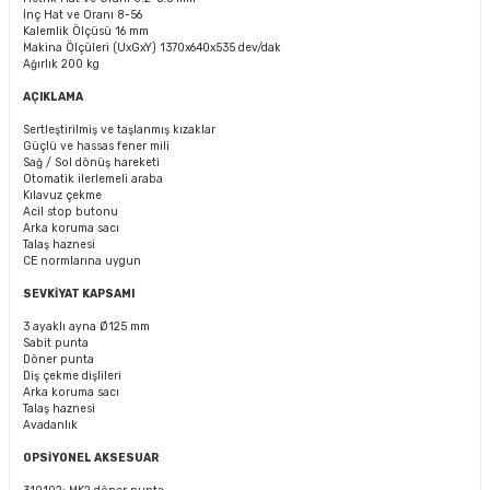
İnç Hat ve Oranı
8-56
Kalemlik Ölçüsü
16 mm
Makina Ölçüleri (UxGxY)
1370x640x535 dev/dak
Ağırlık
200 kg
AÇIKLAMA
Sertleştirilmiş ve taşlanmış kızaklar
Güçlü ve hassas fener mili
Sağ / Sol dönüş hareketi
Otomatik ilerlemeli araba
Kılavuz çekme
Acil stop butonu
Arka koruma sacı
Talaş haznesi
CE normlarına uygun
SEVKİYAT KAPSAMI
3 ayaklı ayna Ø125 mm
Sabit punta
Döner punta
Diş çekme dişlileri
Arka koruma sacı
Talaş haznesi
Avadanlık
OPSİYONEL AKSESUAR