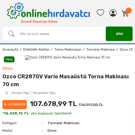
ARA
Anasayfa
Elektrikli Aletler
Torna Makinaları
Tornalar Makinası
Ozco CR2
Yeni
Ozco
Ozco CR2870V Vario Masaüstü Torna Makinası
70 cm
0 - Yorum Yap / Yorumları Oku
107.678,99 TL
% 38 İNDİRİM
174.097,00 TL
*
16.328,75 TL
' den başlayan taksitlerle!
Kategori
Tornalar Makinası
Marka
Ozco