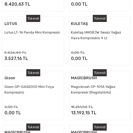
8.420,63 TL
0,00 TL
Tükendi
Tükendi
LOTUS
KULETAŞ
Lotus LT-16 Panda Mini Kompresör
Kuletaş HM08JW Sessiz Yağsız
Hava Kompresörü 9 Lt.
5.426,40 TL
0,00 TL
3.527,16 TL
0,00 TL
Tükendi
Tükendi
Gison
MAGİCBRUSH
Gison GP-GAS2000 Mini Fırça
Magicbrush CP-101A Yağsız
Kompresörü
Kompresör (Regülatörlü)
0,00 TL
15.251,04 TL
0,00 TL
13.192,15 TL
Tükendi
Tükendi
MAGİCBRUSH
MAGİCBRUSH