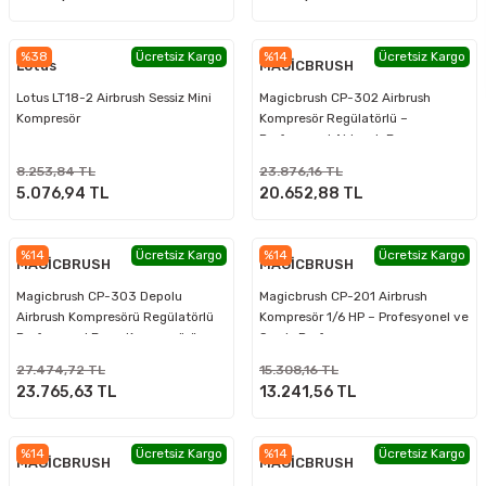
%38
Ücretsiz Kargo
%14
Ücretsiz Kargo
Lotus
MAGİCBRUSH
Lotus LT18-2 Airbrush Sessiz Mini
Magicbrush CP-302 Airbrush
Kompresör
Kompresör Regülatörlü –
Profesyonel Airbrush Boya
Kompresörü
8.253,84 TL
23.876,16 TL
5.076,94 TL
20.652,88 TL
%14
Ücretsiz Kargo
%14
Ücretsiz Kargo
MAGİCBRUSH
MAGİCBRUSH
Magicbrush CP-303 Depolu
Magicbrush CP-201 Airbrush
Airbrush Kompresörü Regülatörlü
Kompresör 1/6 HP – Profesyonel ve
Profesyonel Boya Kompresörü
Sessiz Performans
27.474,72 TL
15.308,16 TL
23.765,63 TL
13.241,56 TL
%14
Ücretsiz Kargo
%14
Ücretsiz Kargo
MAGİCBRUSH
MAGİCBRUSH