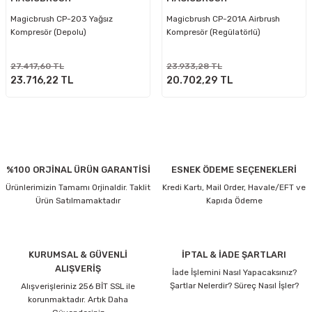
Magicbrush CP-203 Yağsız
Magicbrush CP-201A Airbrush
Kompresör (Depolu)
Kompresör (Regülatörlü)
27.417,60 TL
23.933,28 TL
23.716,22 TL
20.702,29 TL
%100 ORJİNAL ÜRÜN GARANTİSİ
ESNEK ÖDEME SEÇENEKLERİ
Ürünlerimizin Tamamı Orjinaldir. Taklit
Kredi Kartı, Mail Order, Havale/EFT ve
Ürün Satılmamaktadır
Kapıda Ödeme
KURUMSAL & GÜVENLİ
İPTAL & İADE ŞARTLARI
ALIŞVERİŞ
İade İşlemini Nasıl Yapacaksınız?
Şartlar Nelerdir? Süreç Nasıl İşler?
Alışverişleriniz 256 BİT SSL ile
korunmaktadır. Artık Daha