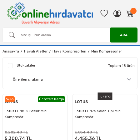
ARA
Anasayfa
Havalı Aletler
Hava Kompresörleri
Mini Kompresörler
Stoktakiler
Toplam 18 ürün
Tükendi
%36
Ücretsiz Kargo
LOTUS
LOTUS
Lotus LT-18-2 Sessiz Mini
Lotus LT-176 Salon Tipi Mini
Kompresör
Kompresör
8.282,40 TL
6.854,40 TL
5.300,74 TL
4.455,36 TL