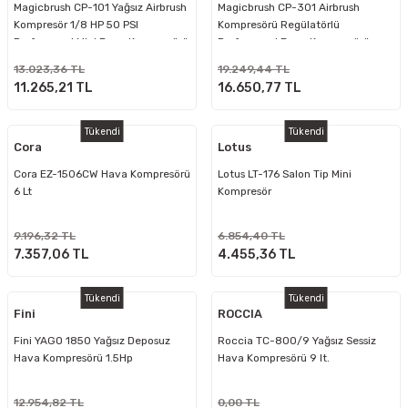
Magicbrush CP-101 Yağsız Airbrush
Magicbrush CP-301 Airbrush
Kompresör 1/8 HP 50 PSI
Kompresörü Regülatörlü
Profesyonel Mini Boya Kompresörü
Profesyonel Boya Kompresörü
13.023,36 TL
19.249,44 TL
11.265,21 TL
16.650,77 TL
Tükendi
Tükendi
Cora
Lotus
Cora EZ-1506CW Hava Kompresörü
Lotus LT-176 Salon Tip Mini
6 Lt
Kompresör
9.196,32 TL
6.854,40 TL
7.357,06 TL
4.455,36 TL
Tükendi
Tükendi
Fini
ROCCIA
Fini YAGO 1850 Yağsız Deposuz
Roccia TC-800/9 Yağsız Sessiz
Hava Kompresörü 1.5Hp
Hava Kompresörü 9 lt.
12.954,82 TL
0,00 TL