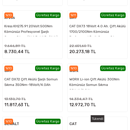
%10
Ücretsiz Kargo
%11
Ücretsiz Kargo
Kress
CAT
Kress KH275.91 20Volt 500Nm
CAT DX73 18Volt 4.0 Ah. Çift Akülü
Kömürsüz Profesyonel Şarjlı
1700/2100Nm Kömürsüz
Somun Sıkma (Akü Dahil Değildir)
Profesyonel Şarjlı Somun Sıkma
9.646,89 TL
22.651,60 TL
8.730,44 TL
20.273,18 TL
%10
Ücretsiz Kargo
%10
Ücretsiz Kargo
CAT
Worx
CAT DX72 Çift Akülü Şarjlı Somun
WORX Li-ion Çift Akülü 300Nm
Sıkma 350Nm-18Volt/4.0Ah
Kömürsüz Somun Sıkma
20Volt/2.0Ah
13.130,70 TL
14.334,47 TL
11.817,63 TL
12.972,70 TL
Tükendi
%10
Ücretsiz Kargo
DEWALT
CAT