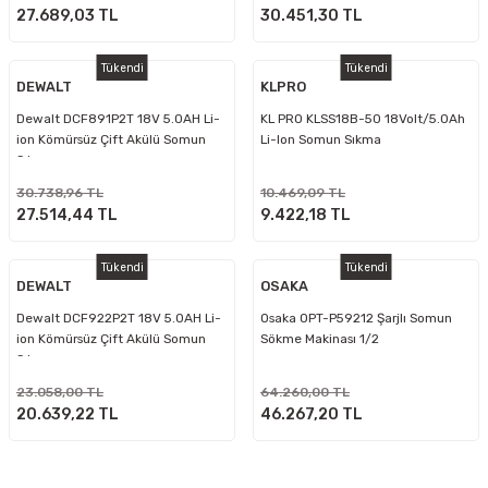
27.689,03 TL
30.451,30 TL
Tükendi
Tükendi
DEWALT
KLPRO
Dewalt DCF891P2T 18V 5.0AH Li-
KL PRO KLSS18B-50 18Volt/5.0Ah
ion Kömürsüz Çift Akülü Somun
Li-Ion Somun Sıkma
Sıkma
30.738,96 TL
10.469,09 TL
27.514,44 TL
9.422,18 TL
Tükendi
Tükendi
DEWALT
OSAKA
Dewalt DCF922P2T 18V 5.0AH Li-
Osaka OPT-P59212 Şarjlı Somun
ion Kömürsüz Çift Akülü Somun
Sökme Makinası 1/2
Sıkma
23.058,00 TL
64.260,00 TL
20.639,22 TL
46.267,20 TL