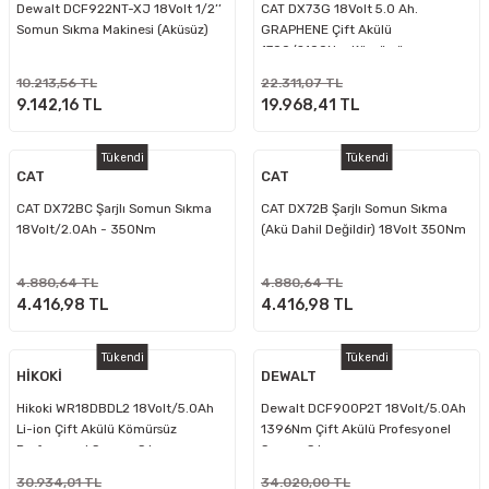
Dewalt DCF922NT-XJ 18Volt 1/2’’
CAT DX73G 18Volt 5.0 Ah.
Somun Sıkma Makinesi (Aküsüz)
GRAPHENE Çift Akülü
1700/2100Nm Kömürsüz
Profesyonel Şarjlı Somun Sıkma
10.213,56 TL
22.311,07 TL
9.142,16 TL
19.968,41 TL
Tükendi
Tükendi
CAT
CAT
CAT DX72BC Şarjlı Somun Sıkma
CAT DX72B Şarjlı Somun Sıkma
18Volt/2.0Ah - 350Nm
(Akü Dahil Değildir) 18Volt 350Nm
4.880,64 TL
4.880,64 TL
4.416,98 TL
4.416,98 TL
Tükendi
Tükendi
HİKOKİ
DEWALT
Hikoki WR18DBDL2 18Volt/5.0Ah
Dewalt DCF900P2T 18Volt/5.0Ah
Li-ion Çift Akülü Kömürsüz
1396Nm Çift Akülü Profesyonel
Profesyonel Somun Sıkma
Somun Sıkma
30.934,01 TL
34.020,00 TL