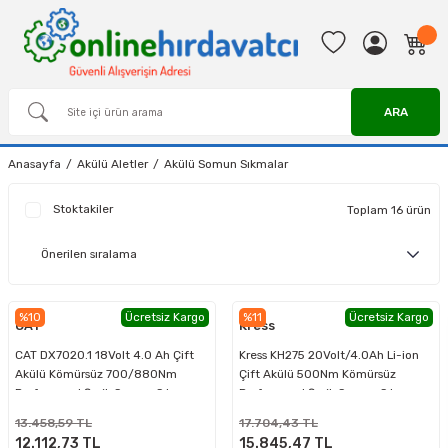
ARA
Anasayfa
Akülü Aletler
Akülü Somun Sıkmalar
Stoktakiler
Toplam 16 ürün
%10
Ücretsiz Kargo
%11
Ücretsiz Kargo
CAT
Kress
CAT DX7020.1 18Volt 4.0 Ah Çift
Kress KH275 20Volt/4.0Ah Li-ion
Akülü Kömürsüz 700/880Nm
Çift Akülü 500Nm Kömürsüz
Profesyonel Şarjlı Somun Sıkma +
Profesyonel Şarjlı Somun Sıkma
10 Adet Lokma Ucu
13.458,59 TL
17.704,43 TL
12.112,73 TL
15.845,47 TL