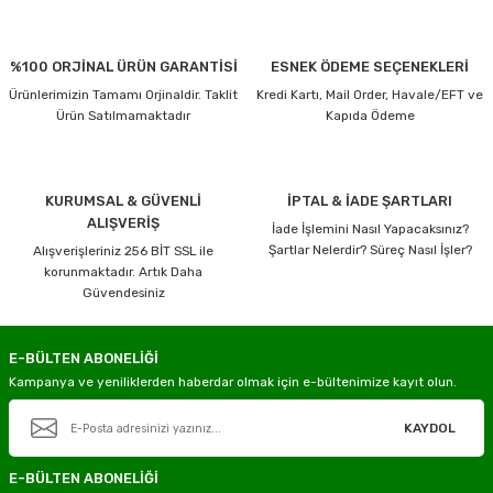
%100 ORJİNAL ÜRÜN GARANTİSİ
ESNEK ÖDEME SEÇENEKLERİ
Ürünlerimizin Tamamı Orjinaldir. Taklit
Kredi Kartı, Mail Order, Havale/EFT ve
Ürün Satılmamaktadır
Kapıda Ödeme
KURUMSAL & GÜVENLİ
İPTAL & İADE ŞARTLARI
ALIŞVERİŞ
İade İşlemini Nasıl Yapacaksınız?
Şartlar Nelerdir? Süreç Nasıl İşler?
Alışverişleriniz 256 BİT SSL ile
korunmaktadır. Artık Daha
Güvendesiniz
E-BÜLTEN ABONELİĞİ
Kampanya ve yeniliklerden haberdar olmak için e-bültenimize kayıt olun.
KAYDOL
E-BÜLTEN ABONELİĞİ