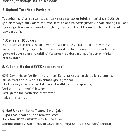
Katmanı) teknolojisi kullanılmaktadır.
3. Üçüncü Taraflarla Paylaşım
Topladığımız bilgiler, rızanız dışında veya yasal zorunluluklar haricinde üçüncü
şahıslara veya kurumlara satılmaz, kiralanmaz ve paylaşılmaz. Ancak, sipariş teslimatı
için kargo firmaları ve yasal süreçler için yetkili devlet kurumları ile gerekli veriler
paylaşılabilir.
4. Çerezler (Cookies)
Web sitemizden en iyi şekilde yararlanabilmeniz ve kullanıcı deneyiminizi
kişiselleştirmek için çerezlerden faydalanılmaktadır. Tarayıcınızın ayarlarından
çerezleri devre dışı bırakabilirsiniz, ancak bu durum alışveriş deneyiminizi
etkileyebilir.
5. Kullanıcı Hakları (KVKK Kapsamında)
6698 Sayılı Kişisel Verilerin Korunması Kanunu kapsamında kullanıcılarımız;
Kişisel verilerinin işlenip işlenmediğini öğrenme,
Eksik veya yanlış işlenen bilgilerin düzeltilmesini talep etme,
Verilerinin silinmesini isteme,
Veri işleme faaliyetlerine itiraz etme
haklarına sahiptir.
Şirket Unvanı:
Serka Ticaret-Sevgi Çakır
E-posta:
info@onlinehirdavatci.com
Telefon:
0212 299 2021 - 0212 506 58 62
Adres:
Yeniköy Bağlar Mevkii Güzelce Ali Paşa Cad. No:3 Sarıyer/İstanbul