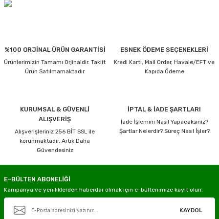
%100 ORJİNAL ÜRÜN GARANTİSİ
ESNEK ÖDEME SEÇENEKLERİ
Ürünlerimizin Tamamı Orjinaldir. Taklit
Kredi Kartı, Mail Order, Havale/EFT ve
Ürün Satılmamaktadır
Kapıda Ödeme
KURUMSAL & GÜVENLİ
İPTAL & İADE ŞARTLARI
ALIŞVERİŞ
İade İşlemini Nasıl Yapacaksınız?
Şartlar Nelerdir? Süreç Nasıl İşler?
Alışverişleriniz 256 BİT SSL ile
korunmaktadır. Artık Daha
Güvendesiniz
E-BÜLTEN ABONELİĞİ
Kampanya ve yeniliklerden haberdar olmak için e-bültenimize kayıt olun.
KAYDOL