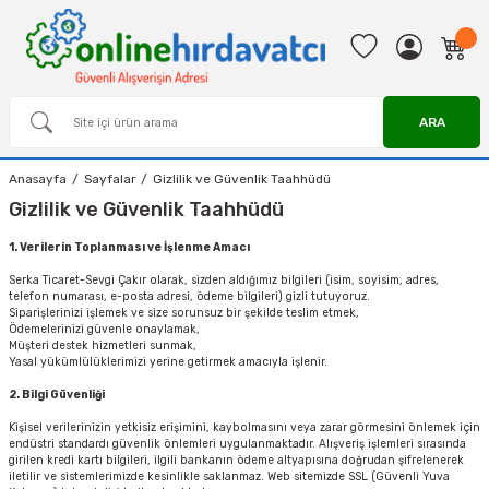
ARA
Anasayfa
Sayfalar
Gizlilik ve Güvenlik Taahhüdü
Gizlilik ve Güvenlik Taahhüdü
1. Verilerin Toplanması ve İşlenme Amacı
Serka Ticaret-Sevgi Çakır olarak, sizden aldığımız bilgileri (isim, soyisim, adres,
telefon numarası, e-posta adresi, ödeme bilgileri) gizli tutuyoruz.
Siparişlerinizi işlemek ve size sorunsuz bir şekilde teslim etmek,
Ödemelerinizi güvenle onaylamak,
Müşteri destek hizmetleri sunmak,
Yasal yükümlülüklerimizi yerine getirmek amacıyla işlenir.
2. Bilgi Güvenliği
Kişisel verilerinizin yetkisiz erişimini, kaybolmasını veya zarar görmesini önlemek için
endüstri standardı güvenlik önlemleri uygulanmaktadır. Alışveriş işlemleri sırasında
girilen kredi kartı bilgileri, ilgili bankanın ödeme altyapısına doğrudan şifrelenerek
iletilir ve sistemlerimizde kesinlikle saklanmaz. Web sitemizde SSL (Güvenli Yuva