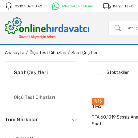
0212 506 58 62
WhatsApp İletişim
Kargo Takibi
Anasayfa
Ölçü Test Cihazları
Saat Çeşitleri
Saat Çeşitleri
Stoktakiler
Ölçü Test Cihazları
%15
TFA
TFA 60.1019 Sessiz Ana
Tüm Markalar
Saat