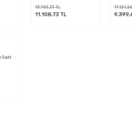
13.143,31 TL
11.121,2
11.108,73 TL
9.399,
e Saat