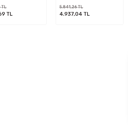
6 TL
5.841,26 TL
69 TL
4.937,04 TL