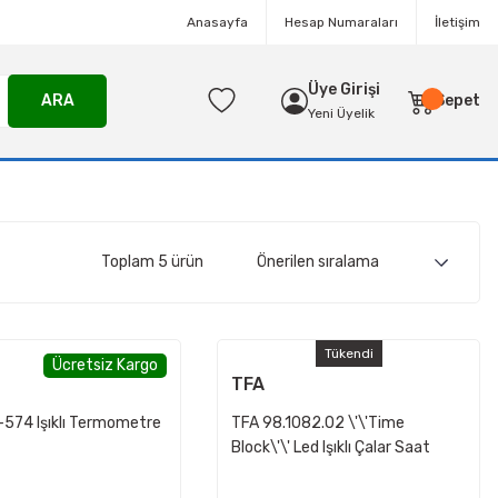
Anasayfa
Hesap Numaraları
İletişim
Üye Girişi
ARA
Sepet
Yeni Üyelik
Toplam 5 ürün
Tükendi
Ücretsiz Kargo
TFA
-574 Işıklı Termometre
TFA 98.1082.02 \'\'Time
Block\'\' Led Işıklı Çalar Saat