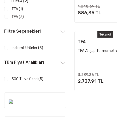
LOYKA (2)
1.048,69 TL
TFA (1)
886,35 TL
TFA (2)
Filtre Seçenekleri
Tükendi
TFA
İndirimli Ürünler (5)
TFA Ahşap Termometr
Tüm Fiyat Aralıkları
3.239,36 TL
500 TL ve üzeri (5)
2.737,91 TL