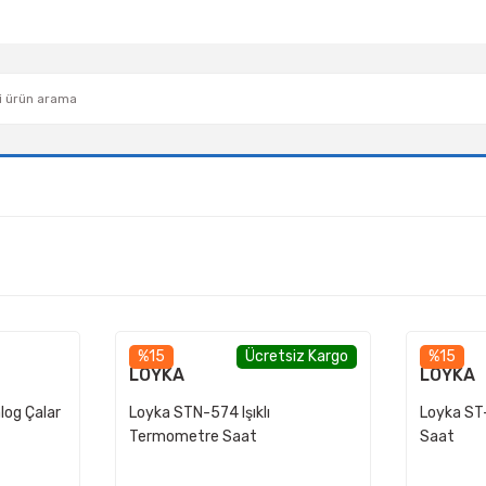
%15
Ücretsiz Kargo
%15
LOYKA
LOYKA
log Çalar
Loyka STN-574 Işıklı
Loyka ST
Termometre Saat
Saat