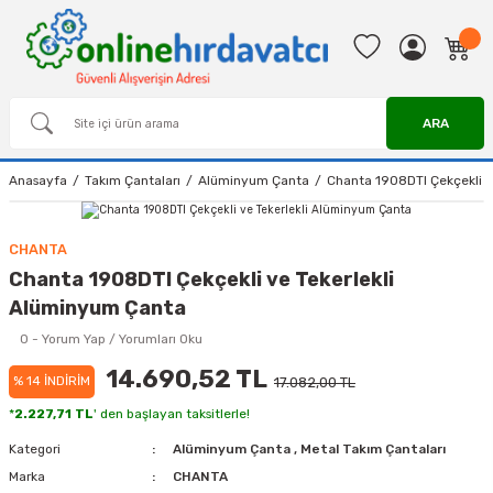
ARA
Anasayfa
Takım Çantaları
Alüminyum Çanta
Chanta 1908DTI Çekçekli v
CHANTA
Chanta 1908DTI Çekçekli ve Tekerlekli
Alüminyum Çanta
0 - Yorum Yap / Yorumları Oku
14.690,52 TL
% 14 İNDİRİM
17.082,00 TL
*
2.227,71 TL
' den başlayan taksitlerle!
Kategori
Alüminyum Çanta
,
Metal Takım Çantaları
Marka
CHANTA