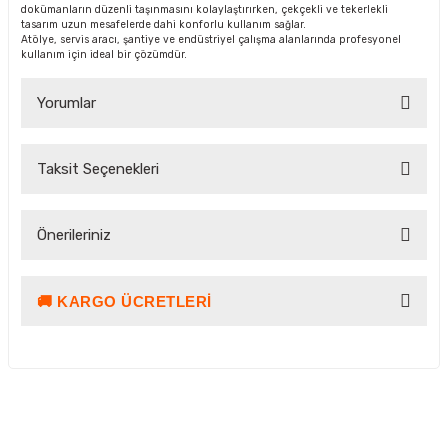
dokümanların düzenli taşınmasını kolaylaştırırken, çekçekli ve tekerlekli
tasarım uzun mesafelerde dahi konforlu kullanım sağlar.
Atölye, servis aracı, şantiye ve endüstriyel çalışma alanlarında profesyonel
kullanım için ideal bir çözümdür.
Yorumlar
Taksit Seçenekleri
Bu ürüne ilk yorumu siz yapın!
Önerileriniz
Yorum Yaz Puan Kazan
🚚 KARGO ÜCRETLERI
Bu ürünün fiyat bilgisi, resim, ürün açıklamalarında ve diğer
konularda yetersiz gördüğünüz noktaları öneri formunu
kullanarak tarafımıza iletebilirsiniz.
Görüş ve önerileriniz için teşekkür ederiz.
Ürün resmi kalitesiz, bozuk veya görüntülenemiyor.
Kargo ve Teslimat Bilgilendirmesi
Ürün açıklamasında eksik bilgiler bulunuyor.
4000 TL ve üzeri alışverişlerinizde, 15 Desi/Kg’ye kadar olan gönderileriniz