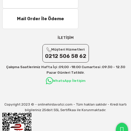
11 – 15 Desi/Kg= 245,50 TL- 347,40 TL
16 – 20 Desi/Kg= 307,50 TL- 371,80 TL
Mail Order İle Ödeme
21 – 25 Desi/Kg= 357,90 TL-- 397,40 TL
25 – 30 Desi/Kg= 409,50 TL- 434,90 TL
Ek Desi Ücretleri
İLETİŞİM
Yurtiçi Kargo için 30 Desi sonrası her +1 Desi: 13 TL
Müşteri Hizmetleri
Aras Kargo için 30 Desi sonrası her +1 Desi: 17 TL
0212 506 58 62
İletişim
Çalışma Saatlerimiz Hafta İçi :09,00 -18:00 Cumartesi :09:30 - 12:30
Kargo ve teslimat süreçleriyle ilgili tüm sorularınız için bizimle iletişime
Pazar Günleri Tatildir.
geçebilirsiniz:
WhatsApp İletişim
31/12/2026 Tarihine Kadar Geçerlidir
Kargo İle İlgili sorunlarınız için
info@onlinehirdavatci.com
mail adresimize
yazabilirsiniz
Copyright 2023 © - onlinehirdavatci.com - Tüm hakları saklıdır - Kredi kartı
bilgileriniz 256bit SSL Sertifikası ile Korunmaktadır.