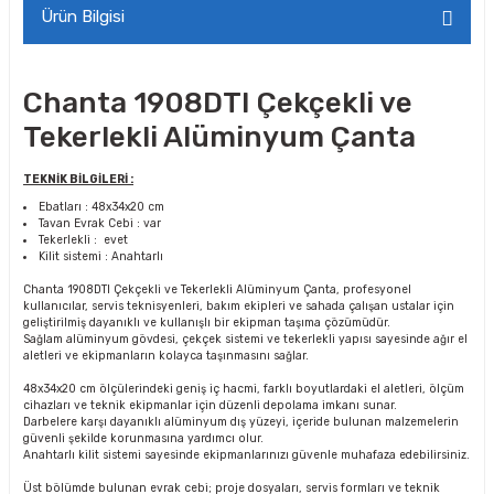
Ürün Bilgisi
Chanta 1908DTI Çekçekli ve
Tekerlekli Alüminyum Çanta
TEKNİK BİLGİLERİ :
Ebatları : 48x34x20 cm
Tavan Evrak Cebi : var
Tekerlekli : evet
Kilit sistemi : Anahtarlı
Chanta 1908DTI Çekçekli ve Tekerlekli Alüminyum Çanta, profesyonel
kullanıcılar, servis teknisyenleri, bakım ekipleri ve sahada çalışan ustalar için
geliştirilmiş dayanıklı ve kullanışlı bir ekipman taşıma çözümüdür.
Sağlam alüminyum gövdesi, çekçek sistemi ve tekerlekli yapısı sayesinde ağır el
aletleri ve ekipmanların kolayca taşınmasını sağlar.
48x34x20 cm ölçülerindeki geniş iç hacmi, farklı boyutlardaki el aletleri, ölçüm
cihazları ve teknik ekipmanlar için düzenli depolama imkanı sunar.
Darbelere karşı dayanıklı alüminyum dış yüzeyi, içeride bulunan malzemelerin
güvenli şekilde korunmasına yardımcı olur.
Anahtarlı kilit sistemi sayesinde ekipmanlarınızı güvenle muhafaza edebilirsiniz.
Üst bölümde bulunan evrak cebi; proje dosyaları, servis formları ve teknik