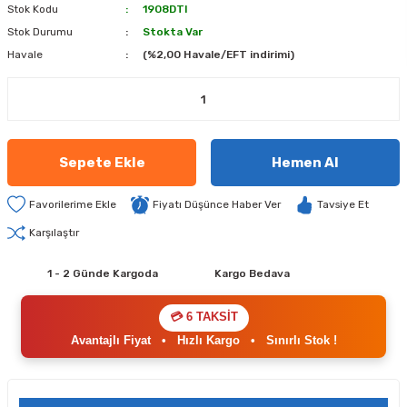
Stok Kodu
1908DTI
Stok Durumu
Stokta Var
Havale
(%2,00 Havale/EFT indirimi)
Sepete Ekle
Hemen Al
Fiyatı Düşünce Haber Ver
Tavsiye Et
Karşılaştır
1 - 2 Günde Kargoda
Kargo Bedava
💳 6 TAKSİT
Avantajlı Fiyat
•
Hızlı Kargo
•
Sınırlı Stok !