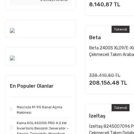
8.140,87 TL
Tükendi
Beta
Beta 2400S XL09/E-XL
Çekmeceli Takım Araba
Parça
338.410,80 TL
208.156,48 TL
En Populer Olanlar
Macroza M-95 Kanal Açma
Tükendi
Makinesi
İzeltaş
Kama KGL4500IS PRO 4.2 kW
İzeltaş 8245007096 P
İnvertörlü Benzinli Jeneratör –
Çekmeceli Takım Dolabı
Sessiz, Taşınabilir, Monofaze