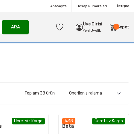
Anasayfa
Hesap Numaraları
İletişim
Üye Girişi
ARA
Sepet
Yeni Üyelik
Toplam 38 ürün
Ücretsiz Kargo
%38
Ücretsiz Kargo
s
Beta