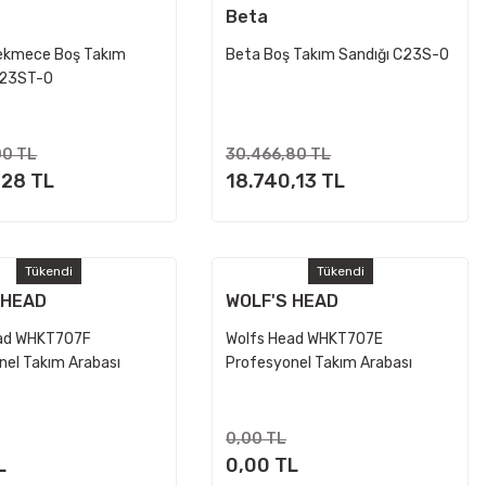
Beta
ekmece Boş Takım
Beta Boş Takım Sandığı C23S-O
C23ST-O
00 TL
30.466,80 TL
,28 TL
18.740,13 TL
Tükendi
Tükendi
 HEAD
WOLF'S HEAD
ead WHKT707F
Wolfs Head WHKT707E
nel Takım Arabası
Profesyonel Takım Arabası
0,00 TL
L
0,00 TL