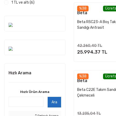
1 TL ve altı (6)
%38
Ücrets
Beta
Beta RSC23-A Boş Tak
Sandığı Antrasit
42.260,40 TL
25.994,37 TL
Hızlı Arama
%38
Ücrets
Beta
Beta C22E Takım Sandı
Hızlı Ürün Arama
Çekmeceli
Ara
13.235,04 TL
Detaylı Arama