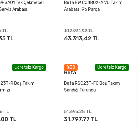
GRSA01 Tek Çekmeceli
Beta BW C04BOX-A VU Takım
Servis Arabası
Arabası 196 Parça
0 TL
102.931,92 TL
35 TL
63.313,42 TL
Ücretsiz Kargo
%38
Ücretsiz Kargo
Beta
23T-R Boş Takım
Beta RSC23T-FO Boş Takım
ırmızı
Sandığı Turuncu
76 TL
51.695,28 TL
,00 TL
31.797,77 TL