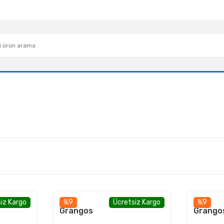
iz Kargo
%9
Ücretsiz Kargo
%9
Grangos
Grango