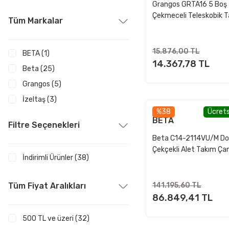
Grangos GRTA16 5 Boş
Çekmeceli Teleskobik 
Tüm Markalar
Arabası
15.876,00 TL
BETA (1)
14.367,78 TL
Beta (25)
Grangos (5)
İzeltaş (3)
%38
Ücrets
SPERO (2)
BETA
Filtre Seçenekleri
WOLF'S HEAD (2)
Beta C14-2114VU/M Do
Çekçekli Alet Takım Ça
İndirimli Ürünler (38)
Parça
Tüm Fiyat Aralıkları
141.195,60 TL
86.849,41 TL
500 TL ve üzeri (32)