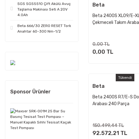
SGS SGS5510 Çift Akülü Avuç
Beta
Taşlama Makinası Seti A 20V
4.0Ah
Beta 2400S XL09/E-XL
Çekmeceli Takım Araba
Beta 666/30 ZERO RESET Tork
Parça
Anahtar 60-300 Nm-1/2
0,00 TL
0,00 TL
Tükendi
Beta
Sponsor Ürünler
Beta 2400S R7/E-S Do
Arabası 240 Parça
150.499,44 TL
92.572,21 TL