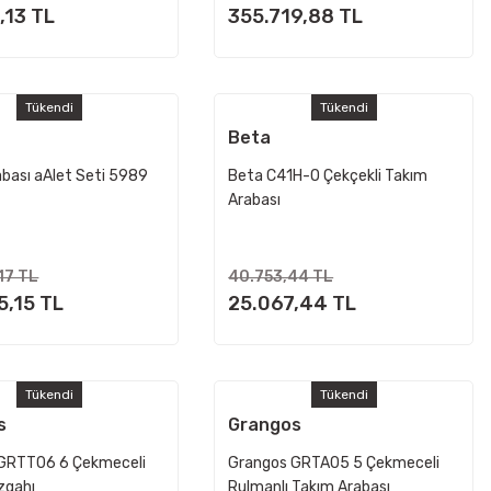
,13 TL
355.719,88 TL
Tükendi
Tükendi
Beta
abası aAlet Seti 5989
Beta C41H-O Çekçekli Takım
Arabası
17 TL
40.753,44 TL
5,15 TL
25.067,44 TL
Tükendi
Tükendi
s
Grangos
GRTT06 6 Çekmeceli
Grangos GRTA05 5 Çekmeceli
zgahı
Rulmanlı Takım Arabası