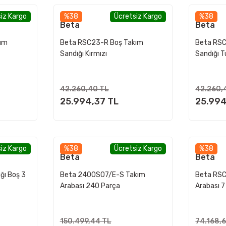
iz Kargo
%38
Ücretsiz Kargo
%38
Beta
Beta
ım
Beta RSC23-R Boş Takım
Beta RSC
Sandığı Kırmızı
Sandığı 
42.260,40 TL
42.260,
25.994,37 TL
25.994
iz Kargo
%38
Ücretsiz Kargo
%38
Beta
Beta
ğı Boş 3
Beta 2400SO7/E-S Takım
Beta RSC
Arabası 240 Parça
Arabası 
150.499,44 TL
74.168,