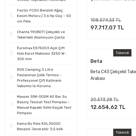
245 Parça
Factor FC50 Benzinli Ağaç
Kesim Motoru | 3.6 Hp Güç – 50
108.574,53 TL
cm Pala
97.717,07 TL
Chanta 1908DTI Çekçekli ve
Tekerlekli Alüminyum Çanta
Euromax EX75003 Açılı Çift
Tükendi
Hızlı Karot Makinası 3250 W-
300 mm
Beta
ROX Camping 3 Litre
Beta C43 Çekçekli Tak
Paslanmaz Çelik Termos -
Arabası
Profesyonel Çift Katmanlı
Vakumlu Isı Koruma
Maxser SRK-002M 40 Bar Su
20.573,28 TL
Basınç Tesisat Test Pompası –
12.654,62 TL
Manuel Kapaklı Sıhhi Kaçak Test
Pompası
Kama By Reis KGL3500C
Benzinli Jeneratör 3,5 kVA
Tükendi