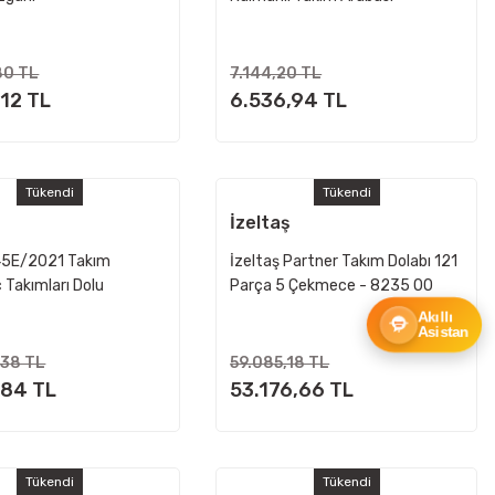
80 TL
7.144,20 TL
,12 TL
6.536,94 TL
Tükendi
Tükendi
İzeltaş
45E/2021 Takım
İzeltaş Partner Takım Dolabı 121
ç Takımları Dolu
Parça 5 Çekmece - 8235 00
6121
Akıllı
Asistan
,38 TL
59.085,18 TL
,84 TL
53.176,66 TL
Tükendi
Tükendi