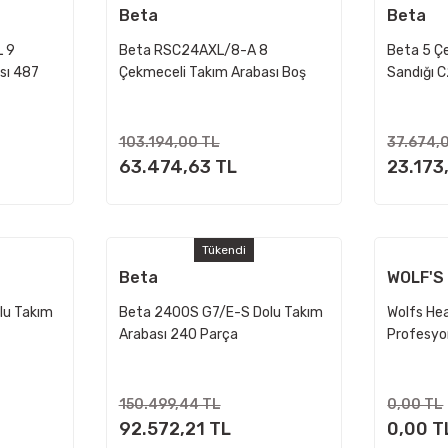
Beta
Beta
 9
Beta RSC24AXL/8-A 8
Beta 5 Ç
sı 487
Çekmeceli Takım Arabası Boş
Sandığı 
103.194,00 TL
37.674,
63.474,63 TL
23.173
Tükendi
Beta
WOLF'S
lu Takım
Beta 2400S G7/E-S Dolu Takım
Wolfs H
Arabası 240 Parça
Profesyo
150.499,44 TL
0,00 TL
92.572,21 TL
0,00 T