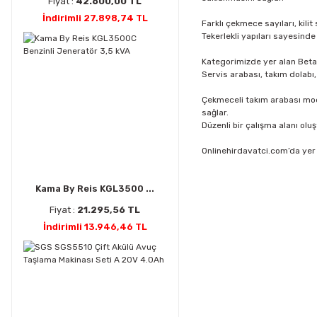
Fiyat :
42.600,00 TL
İndirimli 27.898,74 TL
Farklı çekmece sayıları, kili
Tekerlekli yapıları sayesinde
Kategorimizde yer alan Beta ç
Servis arabası, takım dolabı
Çekmeceli takım arabası mode
sağlar.
Düzenli bir çalışma alanı olu
Onlinehirdavatci.com’da yer 
Kama By Reis KGL3500 ...
Fiyat :
21.295,56 TL
İndirimli 13.946,46 TL