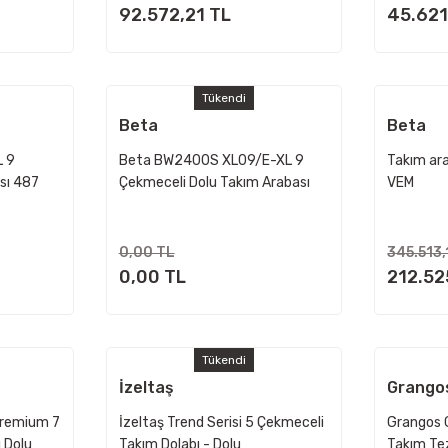
92.572,21 TL
45.621
Tükendi
Beta
Beta
 9
Beta BW2400S XL09/E-XL 9
Takım ar
sı 487
Çekmeceli Dolu Takım Arabası
VEM
487 Parça
0,00 TL
345.513,
0,00 TL
212.52
Tükendi
İzeltaş
Grango
remium 7
İzeltaş Trend Serisi 5 Çekmeceli
Grangos 
 Dolu
Takım Dolabı - Dolu
Takım Te