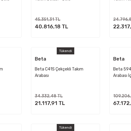
8244005096
45.351,31 TL
24.796,
40.816,18 TL
22.317
Tükendi
Beta
Beta
ım
Beta C41S Çekçekli Takım
Beta 59
Arabası
Arabası İ
34.332,48 TL
109.206
21.117,91 TL
67.172
Tükendi