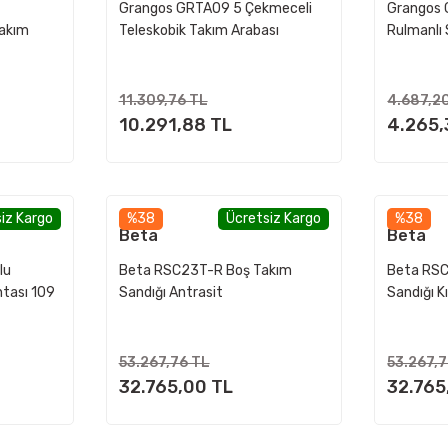
Grangos GRTA09 5 Çekmeceli
Grangos 
Takım
Teleskobik Takım Arabası
Rulmanlı 
11.309,76 TL
4.687,2
10.291,88 TL
4.265,
iz Kargo
%38
Ücretsiz Kargo
%38
Beta
Beta
lu
Beta RSC23T-R Boş Takım
Beta RSC
ntası 109
Sandığı Antrasit
Sandığı K
53.267,76 TL
53.267,
32.765,00 TL
32.765