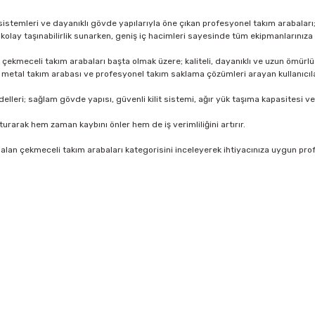
t sistemleri ve dayanıklı gövde yapılarıyla öne çıkan profesyonel takım arabalar
 kolay taşınabilirlik sunarken, geniş iç hacimleri sayesinde tüm ekipmanlarınıza 
ekmeceli takım arabaları başta olmak üzere; kaliteli, dayanıklı ve uzun ömürlü m
, metal takım arabası ve profesyonel takım saklama çözümleri arayan kullanıcıl
lleri; sağlam gövde yapısı, güvenli kilit sistemi, ağır yük taşıma kapasitesi v
şturarak hem zaman kaybını önler hem de iş verimliliğini artırır.
alan çekmeceli takım arabaları kategorisini inceleyerek ihtiyacınıza uygun prof