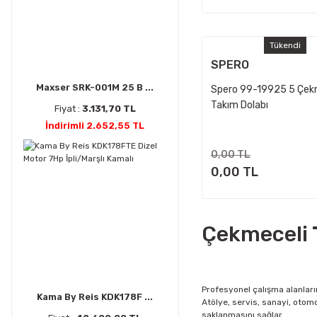
Tükendi
SPERO
Maxser SRK-001M 25 B ...
Spero 99-19925 5 Çek
Takım Dolabı
Fiyat :
3.131,70 TL
İndirimli 2.652,55 TL
0,00 TL
0,00 TL
Çekmeceli 
Profesyonel çalışma alanları
Kama By Reis KDK178F ...
Atölye, servis, sanayi, otomot
saklanmasını sağlar.