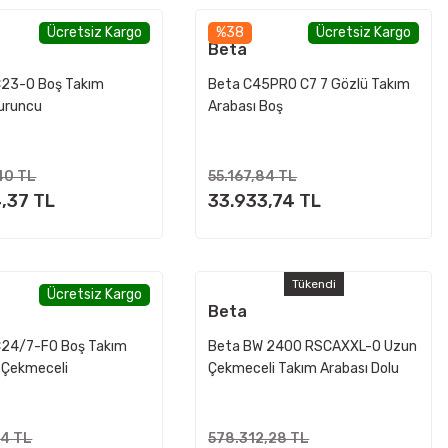
Ücretsiz Kargo
%38
Ücretsiz Kargo
Beta
23-O Boş Takım
Beta C45PRO C7 7 Gözlü Takım
Turuncu
Arabası Boş
40 TL
55.167,84 TL
,37 TL
33.933,74 TL
Tükendi
Ücretsiz Kargo
Beta
24/7-FO Boş Takım
Beta BW 2400 RSCAXXL-O Uzun
7 Çekmeceli
Çekmeceli Takım Arabası Dolu
1061 Parça
64 TL
578.312,28 TL