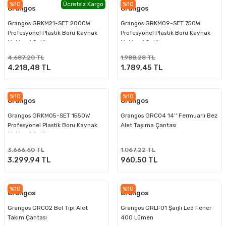
%10
Ücretsiz Kargo
%10
Grangos
Grangos
Grangos GRKM21-SET 2000W
Grangos GRKM09-SET 750W
Profesyonel Plastik Boru Kaynak
Profesyonel Plastik Boru Kaynak
Makinesi Setli
Makinesi Setli
4.687,20 TL
1.988,28 TL
4.218,48 TL
1.789,45 TL
%10
%10
Grangos
Grangos
Grangos GRKM05-SET 1550W
Grangos GRC04 14'' Fermuarlı Bez
Profesyonel Plastik Boru Kaynak
Alet Taşıma Çantası
Makinesi Setli
3.666,60 TL
1.067,22 TL
3.299,94 TL
960,50 TL
%10
%10
Grangos
Grangos
Grangos GRC02 Bel Tipi Alet
Grangos GRLF01 Şarjlı Led Fener
Takım Çantası
400 Lümen