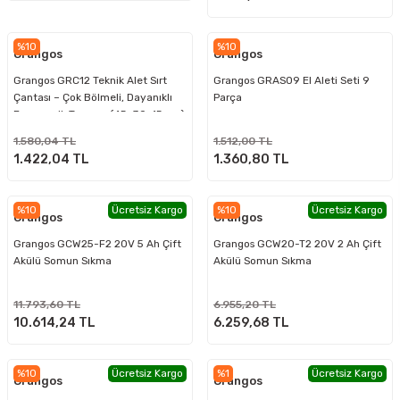
%10
%10
Grangos
Grangos
Grangos GRC12 Teknik Alet Sırt
Grangos GRAS09 El Aleti Seti 9
Çantası – Çok Bölmeli, Dayanıklı
Parça
Ergonomik Tasarım (45x30x15 cm)
1.580,04 TL
1.512,00 TL
1.422,04 TL
1.360,80 TL
%10
Ücretsiz Kargo
%10
Ücretsiz Kargo
Grangos
Grangos
Grangos GCW25-F2 20V 5 Ah Çift
Grangos GCW20-T2 20V 2 Ah Çift
Akülü Somun Sıkma
Akülü Somun Sıkma
11.793,60 TL
6.955,20 TL
10.614,24 TL
6.259,68 TL
%10
Ücretsiz Kargo
%1
Ücretsiz Kargo
Grangos
Grangos