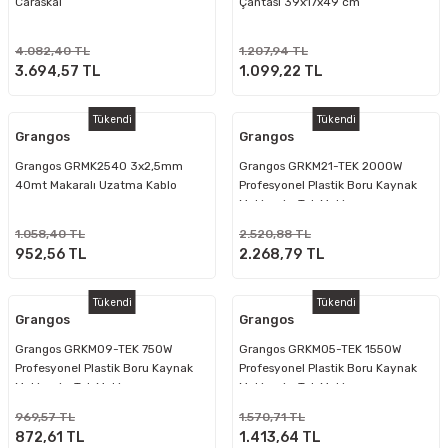
Caraskal
Çantası 39x17x49 cm
4.082,40 TL
1.207,94 TL
3.694,57 TL
1.099,22 TL
Tükendi
Tükendi
Grangos
Grangos
Grangos GRMK2540 3x2,5mm
Grangos GRKM21-TEK 2000W
40mt Makaralı Uzatma Kablo
Profesyonel Plastik Boru Kaynak
Makinesi - Tek Makina
1.058,40 TL
2.520,88 TL
952,56 TL
2.268,79 TL
Tükendi
Tükendi
Grangos
Grangos
Grangos GRKM09-TEK 750W
Grangos GRKM05-TEK 1550W
Profesyonel Plastik Boru Kaynak
Profesyonel Plastik Boru Kaynak
Makinesi - Tek Makina
Makinesi - Tek Makina
969,57 TL
1.570,71 TL
872,61 TL
1.413,64 TL