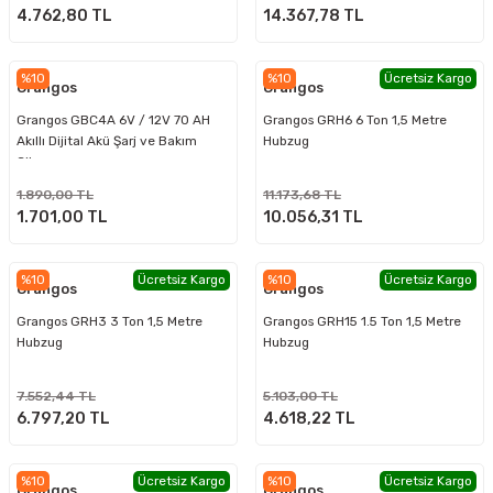
4.762,80 TL
14.367,78 TL
%10
%10
Ücretsiz Kargo
Grangos
Grangos
Grangos GBC4A 6V / 12V 70 AH
Grangos GRH6 6 Ton 1,5 Metre
Akıllı Dijital Akü Şarj ve Bakım
Hubzug
Cihazı
1.890,00 TL
11.173,68 TL
1.701,00 TL
10.056,31 TL
%10
Ücretsiz Kargo
%10
Ücretsiz Kargo
Grangos
Grangos
Grangos GRH3 3 Ton 1,5 Metre
Grangos GRH15 1.5 Ton 1,5 Metre
Hubzug
Hubzug
7.552,44 TL
5.103,00 TL
6.797,20 TL
4.618,22 TL
%10
Ücretsiz Kargo
%10
Ücretsiz Kargo
Grangos
Grangos