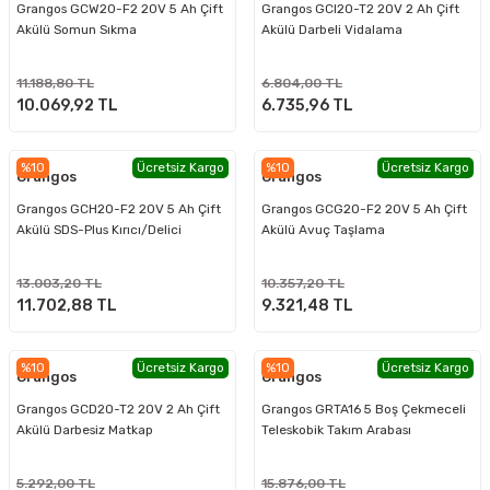
Grangos GCW20-F2 20V 5 Ah Çift
Grangos GCI20-T2 20V 2 Ah Çift
Akülü Somun Sıkma
Akülü Darbeli Vidalama
11.188,80 TL
6.804,00 TL
10.069,92 TL
6.735,96 TL
%10
Ücretsiz Kargo
%10
Ücretsiz Kargo
Grangos
Grangos
Grangos GCH20-F2 20V 5 Ah Çift
Grangos GCG20-F2 20V 5 Ah Çift
Akülü SDS-Plus Kırıcı/Delici
Akülü Avuç Taşlama
13.003,20 TL
10.357,20 TL
11.702,88 TL
9.321,48 TL
%10
Ücretsiz Kargo
%10
Ücretsiz Kargo
Grangos
Grangos
Grangos GCD20-T2 20V 2 Ah Çift
Grangos GRTA16 5 Boş Çekmeceli
Akülü Darbesiz Matkap
Teleskobik Takım Arabası
5.292,00 TL
15.876,00 TL