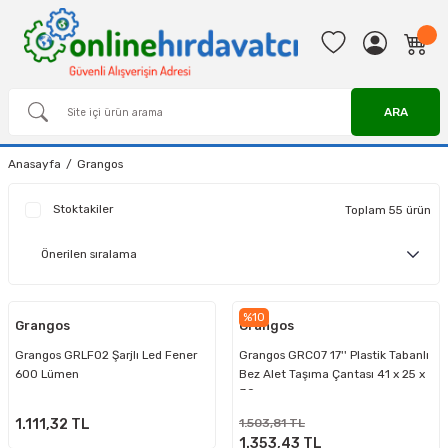
ARA
Anasayfa
Grangos
Stoktakiler
Toplam 55 ürün
%10
Grangos
Grangos
Grangos GRLF02 Şarjlı Led Fener
Grangos GRC07 17'' Plastik Tabanlı
600 Lümen
Bez Alet Taşıma Çantası 41 x 25 x
30 mm
1.111,32 TL
1.503,81 TL
1.353,43 TL