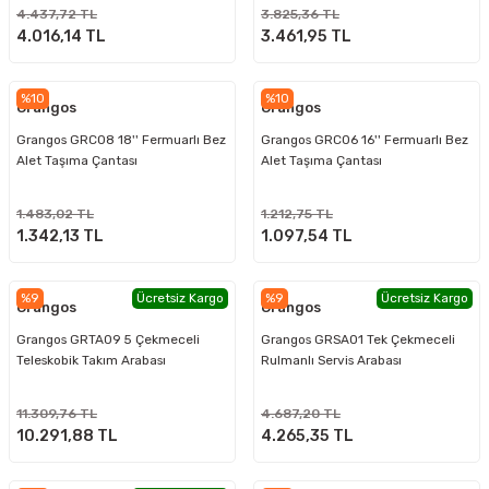
4.437,72 TL
3.825,36 TL
4.016,14 TL
3.461,95 TL
%10
%10
Grangos
Grangos
Grangos GRC08 18'' Fermuarlı Bez
Grangos GRC06 16'' Fermuarlı Bez
Alet Taşıma Çantası
Alet Taşıma Çantası
1.483,02 TL
1.212,75 TL
1.342,13 TL
1.097,54 TL
%9
Ücretsiz Kargo
%9
Ücretsiz Kargo
Grangos
Grangos
Grangos GRTA09 5 Çekmeceli
Grangos GRSA01 Tek Çekmeceli
Teleskobik Takım Arabası
Rulmanlı Servis Arabası
11.309,76 TL
4.687,20 TL
10.291,88 TL
4.265,35 TL