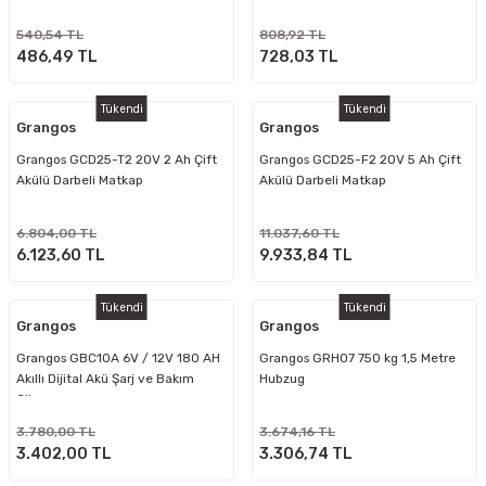
540,54 TL
808,92 TL
486,49 TL
728,03 TL
Tükendi
Tükendi
Grangos
Grangos
Grangos GCD25-T2 20V 2 Ah Çift
Grangos GCD25-F2 20V 5 Ah Çift
Akülü Darbeli Matkap
Akülü Darbeli Matkap
6.804,00 TL
11.037,60 TL
6.123,60 TL
9.933,84 TL
Tükendi
Tükendi
Grangos
Grangos
Grangos GBC10A 6V / 12V 180 AH
Grangos GRH07 750 kg 1,5 Metre
Akıllı Dijital Akü Şarj ve Bakım
Hubzug
Cihazı
3.780,00 TL
3.674,16 TL
3.402,00 TL
3.306,74 TL