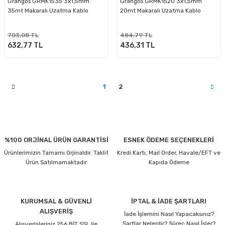
Grangos GRMK1535 3x1,5mm
Grangos GRMK1520 3x1,5mm
35mt Makaralı Uzatma Kablo
20mt Makaralı Uzatma Kablo
703,08 TL
484,79 TL
632,77 TL
436,31 TL
1
2
%100 ORJİNAL ÜRÜN GARANTİSİ
ESNEK ÖDEME SEÇENEKLERİ
Ürünlerimizin Tamamı Orjinaldir. Taklit
Kredi Kartı, Mail Order, Havale/EFT ve
Ürün Satılmamaktadır
Kapıda Ödeme
KURUMSAL & GÜVENLİ
İPTAL & İADE ŞARTLARI
ALIŞVERİŞ
İade İşlemini Nasıl Yapacaksınız?
Şartlar Nelerdir? Süreç Nasıl İşler?
Alışverişleriniz 256 BİT SSL ile