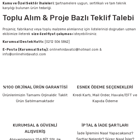
Kamu ve Özel Sektör İhaleleri:
Şartnamelere uygun, sertifikalı ve tam teknik
karşılığı bulunan ürün tedariği.
Toplu Alım & Proje Bazlı Teklif Talebi
Projeniz, fabrikanız veya toplu malzeme alımlarınız için listelerinizi doğrudan uzman
ekibimize ileterek
size özel fiyat çalışması
isteyebilirsiniz.
Kurumsal Destek Hattı:
[0212 506 5862]
E-Posta (Kurumsal Satış):
onlinehirdavatci@hotmail.com &
info@onlinehirdavatci.com
%100 ORJİNAL ÜRÜN GARANTİSİ
ESNEK ÖDEME SEÇENEKLERİ
Ürünlerimizin Tamamı Orjinaldir. Taklit
Kredi Kartı, Mail Order, Havale/EFT ve
Ürün Satılmamaktadır
Kapıda Ödeme
KURUMSAL & GÜVENLİ
İPTAL & İADE ŞARTLARI
ALIŞVERİŞ
İade İşlemini Nasıl Yapacaksınız?
Şartlar Nelerdir? Süreç Nasıl İşler?
Alışverişleriniz 256 BİT SSL ile