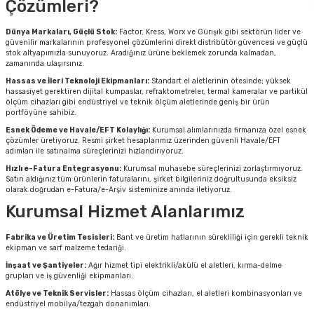
Çözümleri?
Dünya Markaları, Güçlü Stok:
Factor, Kress, Worx ve Gürışık gibi sektörün lider ve
güvenilir markalarının profesyonel çözümlerini direkt distribütör güvencesi ve güçlü
stok altyapımızla sunuyoruz. Aradığınız ürüne beklemek zorunda kalmadan,
zamanında ulaşırsınız.
Hassas ve İleri Teknoloji Ekipmanları:
Standart el aletlerinin ötesinde; yüksek
hassasiyet gerektiren dijital kumpaslar, refraktometreler, termal kameralar ve partikül
ölçüm cihazları gibi endüstriyel ve teknik ölçüm aletlerinde geniş bir ürün
portföyüne sahibiz.
Esnek Ödeme ve Havale/EFT Kolaylığı:
Kurumsal alımlarınızda firmanıza özel esnek
çözümler üretiyoruz. Resmi şirket hesaplarımız üzerinden güvenli Havale/EFT
adımları ile satınalma süreçlerinizi hızlandırıyoruz.
Hızlı e-Fatura Entegrasyonu:
Kurumsal muhasebe süreçlerinizi zorlaştırmıyoruz.
Satın aldığınız tüm ürünlerin faturalarını, şirket bilgileriniz doğrultusunda eksiksiz
olarak doğrudan e-Fatura/e-Arşiv sisteminize anında iletiyoruz.
Kurumsal Hizmet Alanlarımız
Fabrika ve Üretim Tesisleri:
Bant ve üretim hatlarının sürekliliği için gerekli teknik
ekipman ve sarf malzeme tedariği.
İnşaat ve Şantiyeler:
Ağır hizmet tipi elektrikli/akülü el aletleri, kırma-delme
grupları ve iş güvenliği ekipmanları.
Atölye ve Teknik Servisler:
Hassas ölçüm cihazları, el aletleri kombinasyonları ve
endüstriyel mobilya/tezgah donanımları.