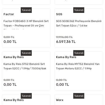
Tükendi
Tükendi
Factor
SGS
Factor FCBG650 3 HP Benzinli Sırt
SGS SGS5362 Profesyonle Benzinli
Tırpan – Profesyonel Ot ve Çim
Sırt Tırpan 52cc / 1,6 kw
Biçme Makinesi
0,00 TL
9.996,00 TL
0,00 TL
6.597,36 TL
Tükendi
Tükendi
Kama By Reis
Kama By Reis
Kama By Reis ST52 Benzinli Sırt
Kama By Reis MYT52 Benzinli Yan
Tırpan 52CC / 1.9Hp/ 7.500d/dak
Tırpan Motoru 52CC / 1.9Hp
0,00 TL
0,00 TL
0,00 TL
0,00 TL
Tükendi
Tükendi
Kama By Reis
Worx