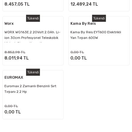
8.457,05 TL
12.489,24 TL
Tükendi
Tükendi
Worx
Kama By Reis
WORX WG163E.2 20Volt 2.0Ah. Li-
Kama By Reis EYT600 Elektrikli
ion 30cm Profesyonel Teleskobik
Yan Tırpan 600W
Misinalı Çim ve Kenar Kesme
8.852,98 TL
0,00 TL
8.011,94 TL
0,00 TL
Tükendi
EUROMAX
Euromax 2 Zamanlı Benzinli Sırt
Tırpanı 2.2 Hp
0,00 TL
0,00 TL