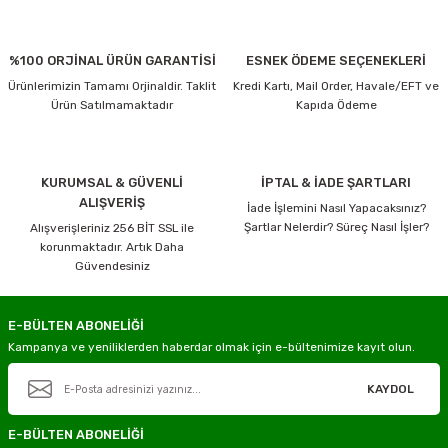
%100 ORJİNAL ÜRÜN GARANTİSİ
ESNEK ÖDEME SEÇENEKLERİ
Ürünlerimizin Tamamı Orjinaldir. Taklit
Kredi Kartı, Mail Order, Havale/EFT ve
Ürün Satılmamaktadır
Kapıda Ödeme
KURUMSAL & GÜVENLİ
İPTAL & İADE ŞARTLARI
ALIŞVERİŞ
İade İşlemini Nasıl Yapacaksınız?
Şartlar Nelerdir? Süreç Nasıl İşler?
Alışverişleriniz 256 BİT SSL ile
korunmaktadır. Artık Daha
Güvendesiniz
E-BÜLTEN ABONELİĞİ
Kampanya ve yeniliklerden haberdar olmak için e-bültenimize kayıt olun.
KAYDOL
E-BÜLTEN ABONELİĞİ