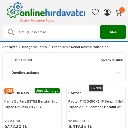
ARA
Anasayfa
Bahçe ve Tarım
Tırpanlar ve Kenar Kesme Makinaları
Stoktakiler
Toplam 15 ürün
Tükendi
%35
Ücretsiz Kargo
Kama By Reis
Factor
Kama By Reis BST52 Benzinli Sırt
Factor TMBG650-3HP Benzinli Sırt
Tırpan Makinası 51.7 CC
Tırpan 3 HP 2 Zamanlı Motorlu Ot
Tırpanı
9.424,80 TL
12.852,00 TL
6.172,30 TL
8.419,35 TL