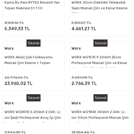
Kama By Reis BYT52 Benzinli Yan
WORX 30cm Elektrikli Teleskobik
Tırpan Makinesi 51.7 CC
Saplı Misinalı Çim ve Kenar Kesme
550 W
8.168,16 TL
5.150,57 TL
5.349,33 TL
4.661,27 TL
Tükendi
Tükendi
Worx
Worx
WORX Akülü Çok Fonksiyonlu
WORX WG157E.9 20Volt 25cm
Misinalı Çim Kesme + Tırpan
Profesyonel Misinalı Çim ve Kenar
Kesme (Akü Dahil Değildir)
26.776,56 TL
3.039,98 TL
23.965,02 TL
2.766,39 TL
Tükendi
Tükendi
Worx
Worx
WORX WG801E.5 20Volt 2.0Ah. Li-
WORX WG184E 40Volt 2.0Ah. Li-
ion Şarjlı Profesyonel Avuç İçi Çim
ion 33cm Profesyonel Misinalı Çim
Kesme Çit Budama ve Çapalama
ve Kenar Kesme
9.344,81 TL
13.954,46 TL