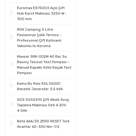
Euromax EX75003 Açılı Çift
Hızlı Karot Makinası 3250 W-
300 mm
ROX Camping 3 Litre
Paslanmaz Çelik Termos -
Profesyonel Çift Katmanlı
Vakumlu Isı Koruma
Maxser SRK-002M 40 Bar Su
Basınç Tesisat Test Pompası –
Manuel Kapaklı Sıhhi Kaçak Test
Pompası
Kama By Reis KGL3500C
Benzinli Jeneratör 3,5 kVA
SGS SGS5510 Çift Akülü Avuç
Taşlama Makinası Seti A 20V
4.0Ah
Beta 666/30 ZERO RESET Tork
Anahtar 60-300 Nm-1/2