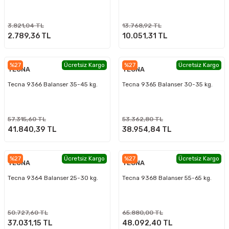
3.821,04 TL
13.768,92 TL
2.789,36 TL
10.051,31 TL
%27
Ücretsiz Kargo
%27
Ücretsiz Kargo
TECNA
TECNA
Tecna 9366 Balanser 35-45 kg.
Tecna 9365 Balanser 30-35 kg.
57.315,60 TL
53.362,80 TL
41.840,39 TL
38.954,84 TL
%27
Ücretsiz Kargo
%27
Ücretsiz Kargo
TECNA
TECNA
Tecna 9364 Balanser 25-30 kg.
Tecna 9368 Balanser 55-65 kg.
50.727,60 TL
65.880,00 TL
37.031,15 TL
48.092,40 TL