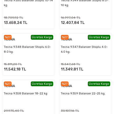
Tecna 9350 Balanser Stoplu 10-14
Tecna 9349 Balanser Stoplu 8.0-
kg.
10 kg.
18.709,92 TL
16.997,04 TL
13.658,24 TL
12.407,84 TL
%27
Ücretsiz Kargo
%27
Ücretsiz Kargo
TECNA
TECNA
Tecna 9348 Balanser Stoplu 6.0-
Tecna 9347 Balanser Stoplu 4.0-
8.0 kg.
6.0 kg.
15.811,20 TL
15.547,68 TL
11.542,18 TL
11.349,81 TL
%27
Ücretsiz Kargo
%27
Ücretsiz Kargo
TECNA
TECNA
Tecna 9358 Balanser 18-22 kg
Tecna 9359 Balanser 22-25 kg.
29.975,40 TL
30.107,16 TL