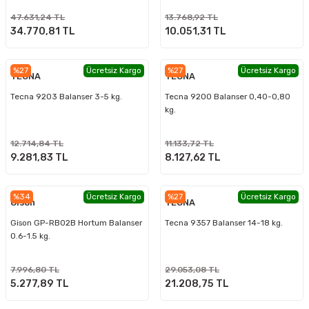
47.631,24 TL
13.768,92 TL
34.770,81 TL
10.051,31 TL
%27
Ücretsiz Kargo
%27
Ücretsiz Kargo
TECNA
TECNA
Tecna 9203 Balanser 3-5 kg.
Tecna 9200 Balanser 0,40-0,80
kg.
12.714,84 TL
11.133,72 TL
9.281,83 TL
8.127,62 TL
%34
Ücretsiz Kargo
%27
Ücretsiz Kargo
Gison
TECNA
Gison GP-RB02B Hortum Balanser
Tecna 9357 Balanser 14-18 kg.
0.6-1.5 kg.
7.996,80 TL
29.053,08 TL
5.277,89 TL
21.208,75 TL