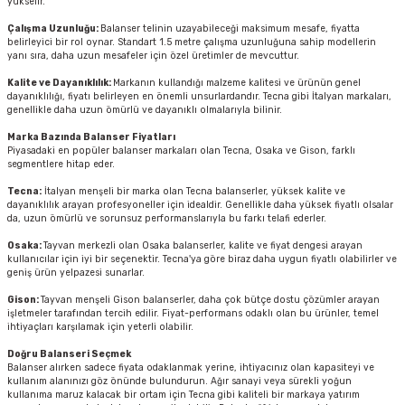
yükselir.
Çalışma Uzunluğu:
Balanser telinin uzayabileceği maksimum mesafe, fiyatta
belirleyici bir rol oynar. Standart 1.5 metre çalışma uzunluğuna sahip modellerin
yanı sıra, daha uzun mesafeler için özel üretimler de mevcuttur.
Kalite ve Dayanıklılık:
Markanın kullandığı malzeme kalitesi ve ürünün genel
dayanıklılığı, fiyatı belirleyen en önemli unsurlardandır. Tecna gibi İtalyan markaları,
genellikle daha uzun ömürlü ve dayanıklı olmalarıyla bilinir.
Marka Bazında Balanser Fiyatları
Piyasadaki en popüler balanser markaları olan Tecna, Osaka ve Gison, farklı
segmentlere hitap eder.
Tecna:
İtalyan menşeli bir marka olan Tecna balanserler, yüksek kalite ve
dayanıklılık arayan profesyoneller için idealdir. Genellikle daha yüksek fiyatlı olsalar
da, uzun ömürlü ve sorunsuz performanslarıyla bu farkı telafi ederler.
Osaka:
Tayvan merkezli olan Osaka balanserler, kalite ve fiyat dengesi arayan
kullanıcılar için iyi bir seçenektir. Tecna'ya göre biraz daha uygun fiyatlı olabilirler ve
geniş ürün yelpazesi sunarlar.
Gison:
Tayvan menşeli Gison balanserler, daha çok bütçe dostu çözümler arayan
işletmeler tarafından tercih edilir. Fiyat-performans odaklı olan bu ürünler, temel
ihtiyaçları karşılamak için yeterli olabilir.
Doğru Balanseri Seçmek
Balanser alırken sadece fiyata odaklanmak yerine, ihtiyacınız olan kapasiteyi ve
kullanım alanınızı göz önünde bulundurun. Ağır sanayi veya sürekli yoğun
kullanıma maruz kalacak bir ortam için Tecna gibi kaliteli bir markaya yatırım