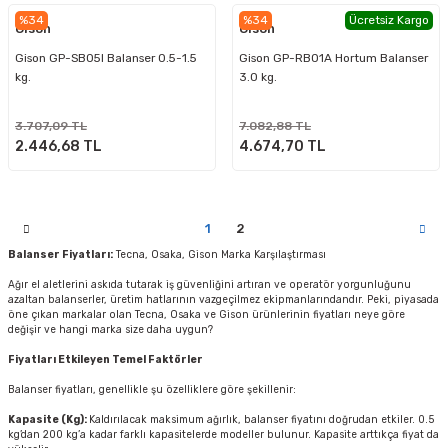
%34
%34
Ücretsiz Kargo
Gison
Gison
Gison GP-SB05I Balanser 0.5-1.5
Gison GP-RB01A Hortum Balanser
kg.
3.0 kg.
3.707,09 TL
7.082,88 TL
2.446,68 TL
4.674,70 TL
1
2
Balanser Fiyatları:
Tecna, Osaka, Gison Marka Karşılaştırması
Ağır el aletlerini askıda tutarak iş güvenliğini artıran ve operatör yorgunluğunu
azaltan balanserler, üretim hatlarının vazgeçilmez ekipmanlarındandır. Peki, piyasada
öne çıkan markalar olan Tecna, Osaka ve Gison ürünlerinin fiyatları neye göre
değişir ve hangi marka size daha uygun?
Fiyatları Etkileyen Temel Faktörler
Balanser fiyatları, genellikle şu özelliklere göre şekillenir:
Kapasite (Kg):
Kaldırılacak maksimum ağırlık, balanser fiyatını doğrudan etkiler. 0.5
kg’dan 200 kg’a kadar farklı kapasitelerde modeller bulunur. Kapasite arttıkça fiyat da