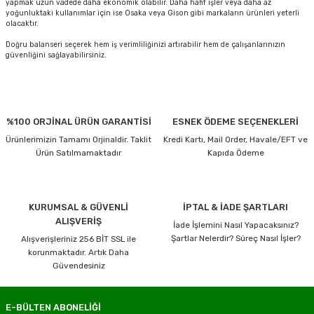
yapmak uzun vadede daha ekonomik olabilir. Daha hafif işler veya daha az
yoğunluktaki kullanımlar için ise Osaka veya Gison gibi markaların ürünleri yeterli
olacaktır.
Doğru balanseri seçerek hem iş verimliliğinizi artırabilir hem de çalışanlarınızın
güvenliğini sağlayabilirsiniz.
%100 ORJİNAL ÜRÜN GARANTİSİ
ESNEK ÖDEME SEÇENEKLERİ
Ürünlerimizin Tamamı Orjinaldir. Taklit
Kredi Kartı, Mail Order, Havale/EFT ve
Ürün Satılmamaktadır
Kapıda Ödeme
KURUMSAL & GÜVENLİ
İPTAL & İADE ŞARTLARI
ALIŞVERİŞ
İade İşlemini Nasıl Yapacaksınız?
Şartlar Nelerdir? Süreç Nasıl İşler?
Alışverişleriniz 256 BİT SSL ile
korunmaktadır. Artık Daha
Güvendesiniz
E-BÜLTEN ABONELİĞİ