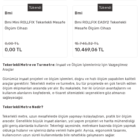
Tükendi
Tükendi
Bmi
Bmi
Bmi Mini ROLLFIX Tekerlekli Mesafe
Bmi ROLLFIX EASY2 Tekerlekli
Ölçüm Cihazı
Mesafe Ölçüm Cihazı
0,00 TL
15.745,32 TL
0,00 TL
10.469,06 TL
Tekerlekli Metre ve Turmetre:
İnşaat ve Ölçüm İşlemleriniz İçin Vazgeçilmez
Araçlar
Günümüz inşaat projeleri ve ölçüm işlemleri, doğru ve hızlı ölçüm yapabilen kaliteli
araçlar gerektirir. Tekerlekli metre ve turmetre, bu tür projelerde en çok tercih edilen
ölçüm ekipmanları arasında yer alır. Bu makalede, her iki ürünün avantajlarını ve
kullanım alanlarını keşfederek, e-ticaret sitemizdeki seçeneklere göz atmanızı
sağlayacağız.
Tekerlekli Metre Nedir?
Tekerlekli metre, uzun mesafelerde ölçüm yapmayı kolaylaştıran, pratik bir ölçüm
aracıdır. Genellikle büyük inşaat alanları, yol yapım projeleri ve harita mühendisliği
gibi geniş alanlarda kullanılır. Tekerleği sayesinde, metrekare bazında ölçüm yapmak
oldukça hızlanır ve işleriniz daha verimli hale gelir. Ayrıca, ergonomik tasarımı,
kullanıcının uzun süreli kullanımlarda bile rahatlıkla çalışmasını sağlar.