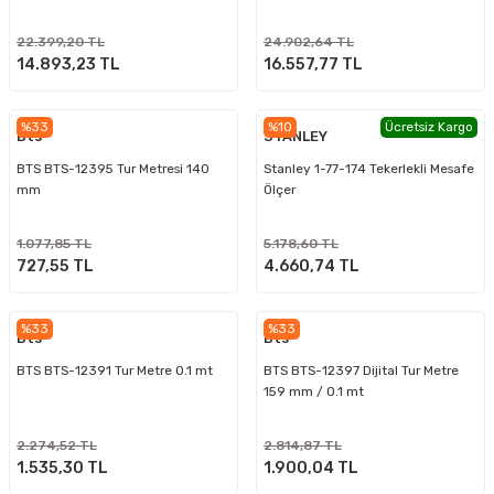
22.399,20 TL
24.902,64 TL
14.893,23 TL
16.557,77 TL
%33
%10
Ücretsiz Kargo
Bts
STANLEY
BTS BTS-12395 Tur Metresi 140
Stanley 1-77-174 Tekerlekli Mesafe
mm
Ölçer
1.077,85 TL
5.178,60 TL
727,55 TL
4.660,74 TL
%33
%33
Bts
Bts
BTS BTS-12391 Tur Metre 0.1 mt
BTS BTS-12397 Dijital Tur Metre
159 mm / 0.1 mt
2.274,52 TL
2.814,87 TL
1.535,30 TL
1.900,04 TL