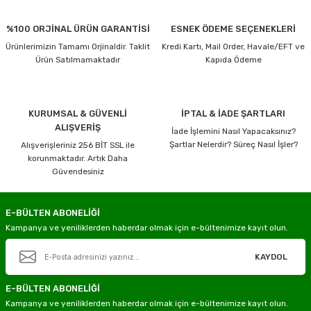
%100 ORJİNAL ÜRÜN GARANTİSİ
ESNEK ÖDEME SEÇENEKLERİ
Ürünlerimizin Tamamı Orjinaldir. Taklit
Kredi Kartı, Mail Order, Havale/EFT ve
Ürün Satılmamaktadır
Kapıda Ödeme
KURUMSAL & GÜVENLİ
İPTAL & İADE ŞARTLARI
ALIŞVERİŞ
İade İşlemini Nasıl Yapacaksınız?
Şartlar Nelerdir? Süreç Nasıl İşler?
Alışverişleriniz 256 BİT SSL ile
korunmaktadır. Artık Daha
Güvendesiniz
E-BÜLTEN ABONELİĞİ
Kampanya ve yeniliklerden haberdar olmak için e-bültenimize kayıt olun.
KAYDOL
E-BÜLTEN ABONELİĞİ
Kampanya ve yeniliklerden haberdar olmak için e-bültenimize kayıt olun.