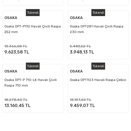
Tükendi
Tükendi
OSAKA
OSAKA
Osaka OPT-P110 Havalı Çivili Raspa
Osaka OPT281 Havalı Çivili Raspa
252 mm
230 mm
13.366,08 TL
5.483,52 TL
9.623,58 TL
3.948,13 TL
Tükendi
Tükendi
OSAKA
OSAKA
Osaka OPT-P 710-LK Havalı Çivili
Osaka OPT923 Havalı Raspa Çekici
Raspa 710 mm
18.278,40 TL
13.137,60 TL
13.160,45 TL
9.459,07 TL