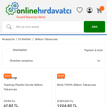
ARA
Anasayfa
El Aletleri
Silikon Tabancası
Stoktakiler
Toplam 6 ürün
%30
%38
Topshop
Beta
Topshop Plastik Gövde Silikon
Beta 1749A Silikon Tabancası
Tabancası
97,10 TL
3.129,30 TL
67,83 TL
1.924,83 TL