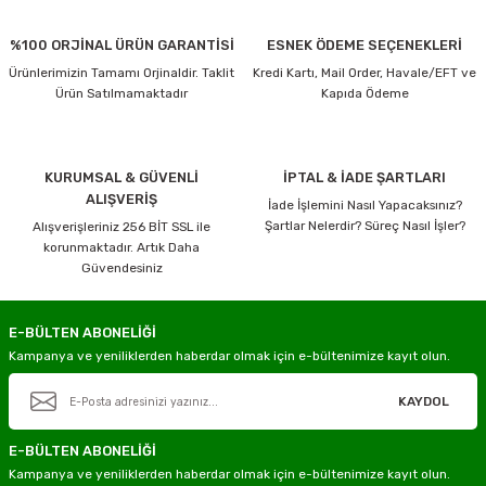
%100 ORJİNAL ÜRÜN GARANTİSİ
ESNEK ÖDEME SEÇENEKLERİ
Ürünlerimizin Tamamı Orjinaldir. Taklit
Kredi Kartı, Mail Order, Havale/EFT ve
Ürün Satılmamaktadır
Kapıda Ödeme
KURUMSAL & GÜVENLİ
İPTAL & İADE ŞARTLARI
ALIŞVERİŞ
İade İşlemini Nasıl Yapacaksınız?
Şartlar Nelerdir? Süreç Nasıl İşler?
Alışverişleriniz 256 BİT SSL ile
korunmaktadır. Artık Daha
Güvendesiniz
E-BÜLTEN ABONELİĞİ
Kampanya ve yeniliklerden haberdar olmak için e-bültenimize kayıt olun.
KAYDOL
E-BÜLTEN ABONELİĞİ
Kampanya ve yeniliklerden haberdar olmak için e-bültenimize kayıt olun.