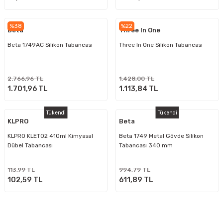
%38
%22
Beta
Three In One
Beta 1749AC Silikon Tabancası
Three In One Silikon Tabancası
2.766,96 TL
1.428,00 TL
1.701,96 TL
1.113,84 TL
Tükendi
Tükendi
KLPRO
Beta
KLPRO KLET02 410ml Kimyasal
Beta 1749 Metal Gövde Silikon
Dübel Tabancası
Tabancası 340 mm
113,99 TL
994,79 TL
102,59 TL
611,89 TL