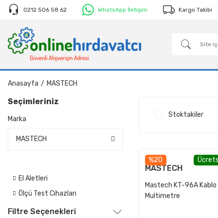
0212 506 58 62
WhatsApp İletişim
Kargo Takibi
Anasayfa
MASTECH
Seçimleriniz
Stoktakiler
Marka
MASTECH
%20
Ücrets
MASTECH
El Aletleri
Mastech KT-96A Kablo
Ölçü Test Cihazları
Multimetre
Filtre Seçenekleri