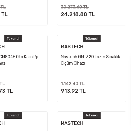
 TL
30.273,60 TL
 TL
24.218,88 TL
Tükendi
Tükendi
CH
MASTECH
CM804F Oto Kalınlığı
Mastech GM-320 Lazer Sıcaklık
hazı
Ölçüm Cihazı
 TL
1.142,40 TL
73 TL
913,92 TL
Tükendi
Tükendi
CH
MASTECH