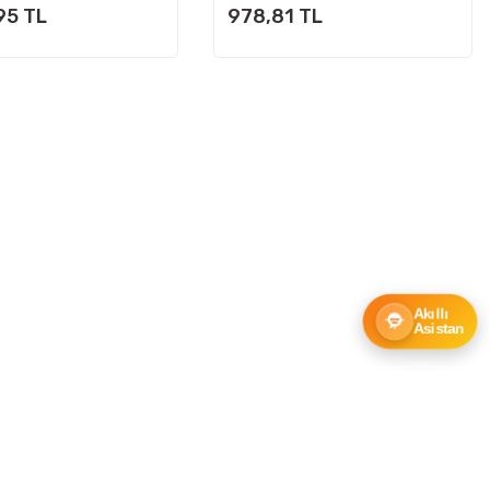
95 TL
978,81 TL
Akıllı
Asistan