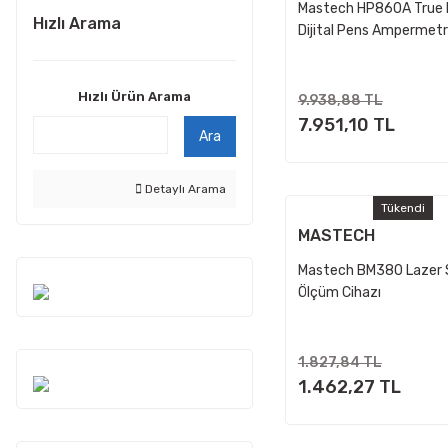
Mastech HP860A True
Hızlı Arama
Dijital Pens Ampermet
Hızlı Ürün Arama
9.938,88 TL
7.951,10 TL
Ara
Detaylı Arama
Tükendi
MASTECH
Mastech BM380 Lazer S
Ölçüm Cihazı
1.827,84 TL
1.462,27 TL