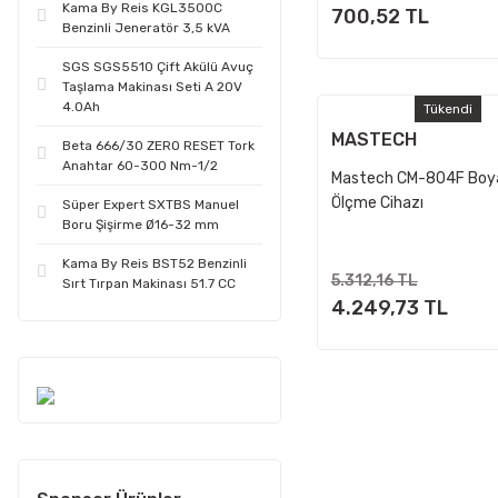
Kama By Reis KGL3500C
700,52 TL
Benzinli Jeneratör 3,5 kVA
SGS SGS5510 Çift Akülü Avuç
Taşlama Makinası Seti A 20V
4.0Ah
Tükendi
MASTECH
Beta 666/30 ZERO RESET Tork
Anahtar 60-300 Nm-1/2
Mastech CM-804F Boya 
Ölçme Cihazı
Süper Expert SXTBS Manuel
Boru Şişirme Ø16-32 mm
Kama By Reis BST52 Benzinli
5.312,16 TL
Sırt Tırpan Makinası 51.7 CC
4.249,73 TL