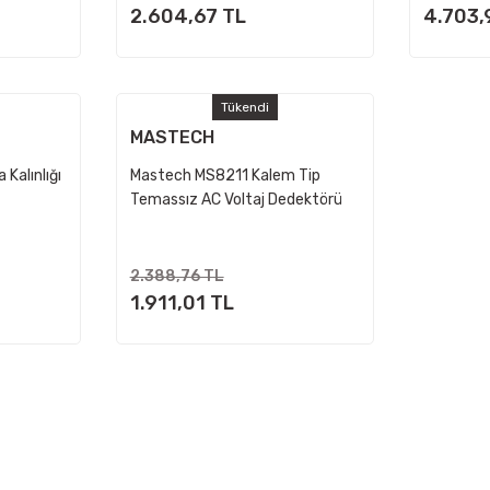
2.604,67 TL
4.703,
Tükendi
MASTECH
Kalınlığı
Mastech MS8211 Kalem Tip
Temassız AC Voltaj Dedektörü
2.388,76 TL
1.911,01 TL