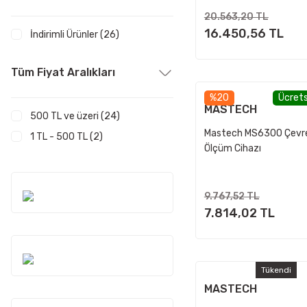
20.563,20 TL
16.450,56 TL
İndirimli Ürünler (26)
Tüm Fiyat Aralıkları
%20
Ücrets
MASTECH
500 TL ve üzeri (24)
Mastech MS6300 Çevr
1 TL - 500 TL (2)
Ölçüm Cihazı
9.767,52 TL
7.814,02 TL
Tükendi
MASTECH