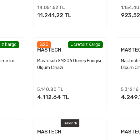
14.051,52 TL
1.154,40
11.241,22 TL
923,52
iz Kargo
%20
Ücretsiz Kargo
MASTECH
MASTE
emetre
Mastesch SM206 Güneş Enerjisi
Mastech 
Ölçüm Cihazı
Ölçüm Ci
5.140,80 TL
5.312,16
4.112,64 TL
4.249,
Tükendi
MASTECH
MASTE