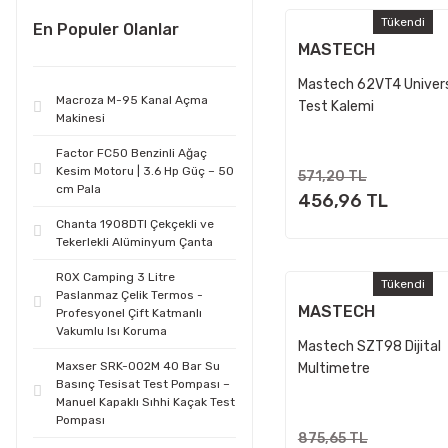
Tükendi
En Populer Olanlar
MASTECH
Mastech 62VT4 Univers
Macroza M-95 Kanal Açma
Test Kalemi
Makinesi
Factor FC50 Benzinli Ağaç
Kesim Motoru | 3.6 Hp Güç – 50
571,20 TL
cm Pala
456,96 TL
Chanta 1908DTI Çekçekli ve
Tekerlekli Alüminyum Çanta
ROX Camping 3 Litre
Tükendi
Paslanmaz Çelik Termos -
MASTECH
Profesyonel Çift Katmanlı
Vakumlu Isı Koruma
Mastech SZT98 Dijital
Maxser SRK-002M 40 Bar Su
Multimetre
Basınç Tesisat Test Pompası –
Manuel Kapaklı Sıhhi Kaçak Test
Pompası
875,65 TL