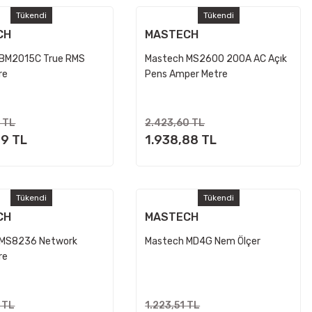
Tükendi
Tükendi
CH
MASTECH
 BM2015C True RMS
Mastech MS2600 200A AC Açık
re
Pens Amper Metre
 TL
2.423,60 TL
79 TL
1.938,88 TL
Tükendi
Tükendi
CH
MASTECH
 MS8236 Network
Mastech MD4G Nem Ölçer
re
 TL
1.223,51 TL