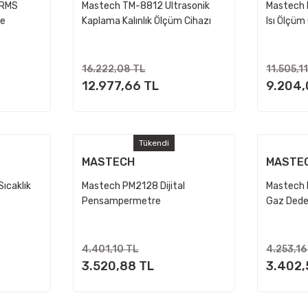
 RMS
Mastech TM-8812 Ultrasonik
Mastech 
re
Kaplama Kalınlık Ölçüm Cihazı
Isı Ölçüm
16.222,08 TL
11.505,1
12.977,66 TL
9.204,
Tükendi
MASTECH
MASTE
ıcaklık
Mastech PM2128 Dijital
Mastech 
Pensampermetre
Gaz Dede
4.401,10 TL
4.253,16
3.520,88 TL
3.402,