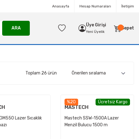
Anasayfa
Hesap Numaraları
İletişim
Üye Girişi
ARA
Sepet
Yeni Üyelik
Toplam 26 ürün
%20
Ücretsiz Kargo
CH
MASTECH
GM550 Lazer Sıcaklık
Mastech SSW-1500A Lazer
hazı
Menzil Bulucu 1500 m