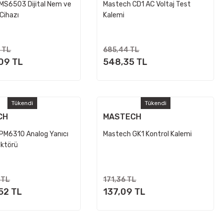
MS6503 Dijital Nem ve
Mastech CD1 AC Voltaj Test
 Cihazı
Kalemi
1 TL
685,44 TL
09 TL
548,35 TL
Tükendi
Tükendi
CH
MASTECH
PM6310 Analog Yanıcı
Mastech GK1 Kontrol Kalemi
ktörü
 TL
171,36 TL
52 TL
137,09 TL