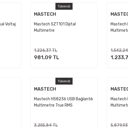
Tükendi
MASTECH
MASTE
al Voltaj
Mastech SZT101 Dijital
Mastech
Multimetre
Multimet
1.226,37 TL
1.542,24
981,09 TL
1.233,
Tükendi
MASTECH
MASTE
Mastech HS8236 USB Bağlantılı
Mastech
Multimetre True RMS
Multimet
3.255,84 TL
5.879,93