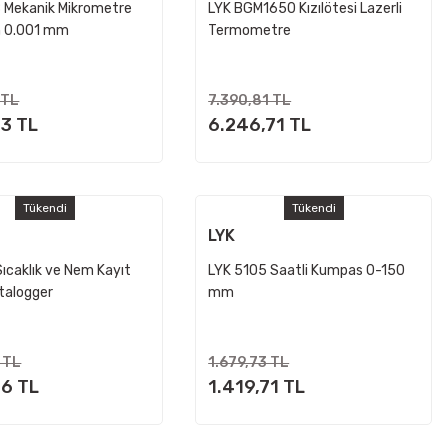
 Mekanik Mikrometre
LYK BGM1650 Kızılötesi Lazerli
 0.001 mm
Termometre
tli
 TL
7.390,81 TL
13 TL
6.246,71 TL
Tükendi
Tükendi
LYK
ıcaklık ve Nem Kayıt
LYK 5105 Saatli Kumpas 0-150
talogger
mm
 TL
1.679,73 TL
36 TL
1.419,71 TL