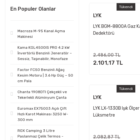
Tükendi
En Populer Olanlar
LYK
LYK BGM-8800A Gaz K
Macroza M-95 Kanal Açma
Dedektörü
Makinesi
Kama KGL4500IS PRO 4.2 kW
İnvertörlü Benzinli Jeneratör –
2.486,00 TL
Sessiz, Taşınabilir, Monofaze
2.101,17 TL
Factor FC50 Benzinli Ağaç
Kesim Motoru | 3.6 Hp Güç – 50
cm Pala
Tükendi
Chanta 1908DTI Çekçekli ve
LYK
Tekerlekli Alüminyum Çanta
LYK LX-1330B Işık Ölçer
Euromax EX75003 Açılı Çift
Hızlı Karot Makinası 3250 W-
Lüksmetre
300 mm
ROX Camping 3 Litre
Paslanmaz Çelik Termos -
2.082,87 TL