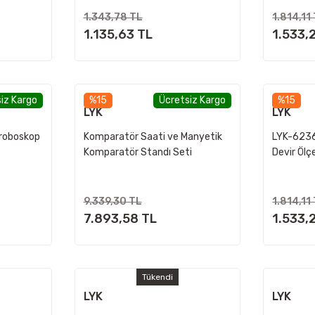
1.343,78 TL
1.814,11
1.135,63 TL
1.533,
iz Kargo
%15
Ücretsiz Kargo
%15
LYK
LYK
troboskop
Komparatör Saati ve Manyetik
LYK-6236
Komparatör Standı Seti
Devir Öl
9.339,30 TL
1.814,11
7.893,58 TL
1.533,
Tükendi
LYK
LYK