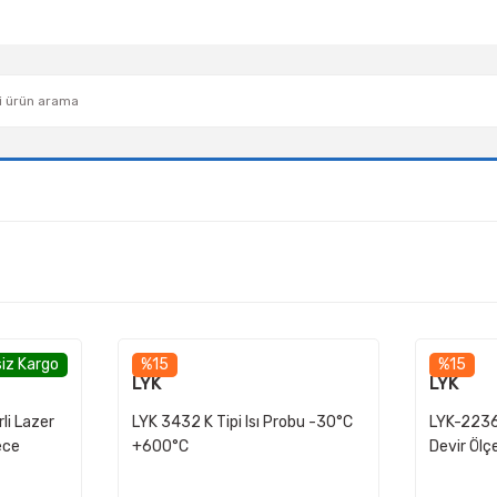
iz Kargo
%15
%15
LYK
LYK
li Lazer
LYK 3432 K Tipi Isı Probu -30°C
LYK-2236
ece
+600°C
Devir Öl