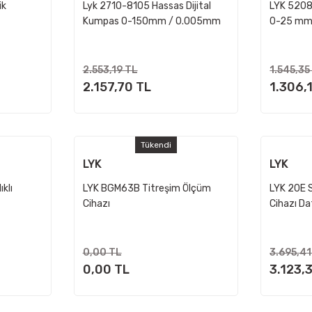
ik
Lyk 2710-8105 Hassas Dijital
LYK 5208
Kumpas 0-150mm / 0.005mm
0-25 mm
Hassasiye
2.553,19 TL
1.545,35
2.157,70 TL
1.306,
Tükendi
LYK
LYK
klı
LYK BGM63B Titreşim Ölçüm
LYK 20E S
Cihazı
Cihazı Da
0,00 TL
3.695,41
0,00 TL
3.123,