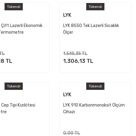
Tükendi
Tükendi
LYK
Çift Lazerli Ekonomik
LYK 8550 Tek Lazerli Sıcaklık
 Termometre
Ölçer
 TL
1.545,35 TL
28 TL
1.306,13 TL
Tükendi
Tükendi
LYK
Cep Tipi Kızılötesi
LYK 910 Karbonmonoksit Ölçüm
tre
Cihazı
0,00 TL