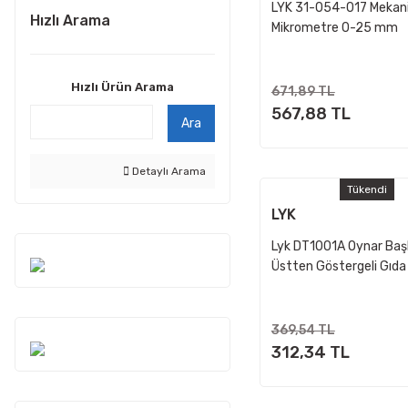
LYK 31-054-017 Mekan
Hızlı Arama
Mikrometre 0-25 mm
Hızlı Ürün Arama
671,89 TL
567,88 TL
Ara
Detaylı Arama
Tükendi
LYK
Lyk DT1001A Oynar Başlı
Üstten Göstergeli Gıda
Termometresi
369,54 TL
312,34 TL