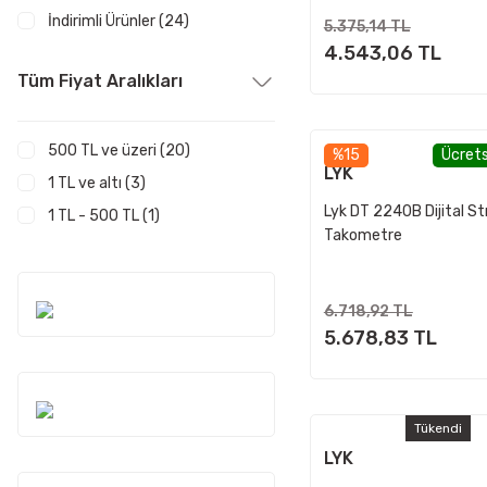
İndirimli Ürünler (24)
5.375,14 TL
4.543,06 TL
Tüm Fiyat Aralıkları
500 TL ve üzeri (20)
%15
Ücrets
LYK
1 TL ve altı (3)
Lyk DT 2240B Dijital S
1 TL - 500 TL (1)
Takometre
6.718,92 TL
5.678,83 TL
Tükendi
LYK