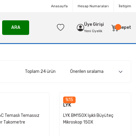
Anasayfa
Hesap Numaraları
İletişim
Üye Girişi
ARA
Sepet
Yeni Üyelik
Toplam 24 ürün
%15
LYK
C Temaslı Temassız
LYK BM150X Işıklı Büyüteç
çer Takometre
Mikroskop 150X