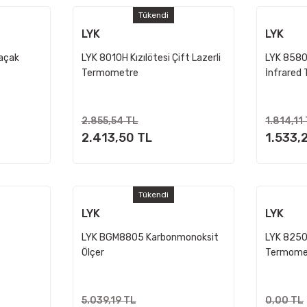
Tükendi
LYK
LYK
açak
LYK 8010H Kızılötesi Çift Lazerli
LYK 8580 
Termometre
İnfrared
2.855,54 TL
1.814,11
2.413,50 TL
1.533,
Tükendi
LYK
LYK
LYK BGM8805 Karbonmonoksit
LYK 8250 
Ölçer
Termome
5.039,19 TL
0,00 TL