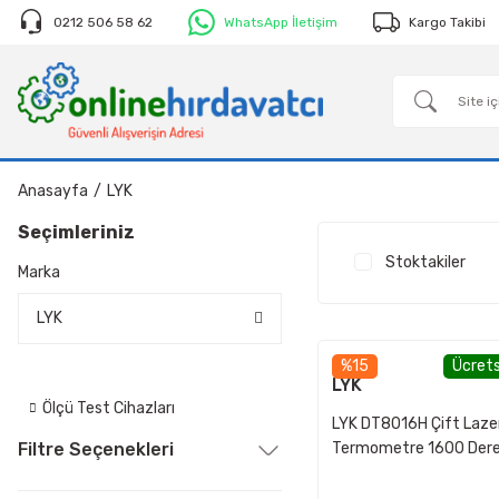
0212 506 58 62
WhatsApp İletişim
Kargo Takibi
Anasayfa
LYK
Seçimleriniz
Stoktakiler
Marka
LYK
%15
Ücrets
LYK
Ölçü Test Cihazları
LYK DT8016H Çift Lazer
Filtre Seçenekleri
Termometre 1600 Der