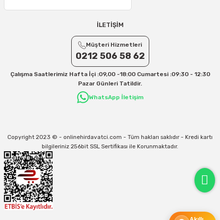
25 – 30 Desi/Kg= 409,50 TL- 434,90 TL
Ek Desi Ücretleri
İLETİŞİM
Yurtiçi Kargo için 30 Desi sonrası her +1 Desi: 13 TL
Müşteri Hizmetleri
Aras Kargo için 30 Desi sonrası her +1 Desi: 17 TL
0212 506 58 62
İletişim
Çalışma Saatlerimiz Hafta İçi :09,00 -18:00 Cumartesi :09:30 - 12:30
Kargo ve teslimat süreçleriyle ilgili tüm sorularınız için bizimle iletişime
Pazar Günleri Tatildir.
geçebilirsiniz:
WhatsApp İletişim
31/12/2026 Tarihine Kadar Geçerlidir
Kargo İle İlgili sorunlarınız için
info@onlinehirdavatci.com
mail adresimize
yazabilirsiniz
Copyright 2023 © - onlinehirdavatci.com - Tüm hakları saklıdır - Kredi kartı
bilgileriniz 256bit SSL Sertifikası ile Korunmaktadır.
Akıllı