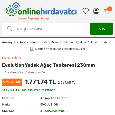
ARA
Anasayfa
Aksesuarlar
Testere Kesici Diskler ve Bıçaklar
Ahşap Testereler
EVOLUTİON
Evolution Yedek Ağaç Testeresi 230mm
0 - Yorum Yap / Yorumları Oku
1.771,74 TL
% 25 İNDİRİM
2.367,05 TL
*
347,26 TL
' den başlayan taksitlerle!
Kategori
Ahşap Testereler
Marka
EVOLUTİON
Stok Kodu
k_6126230WOOD