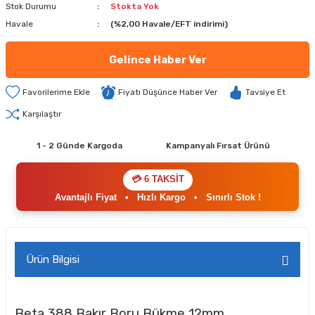
Stok Durumu
Stokta Yok
Havale
(%2,00 Havale/EFT indirimi)
Gelince Haber Ver
Fiyatı Düşünce Haber Ver
Tavsiye Et
Karşılaştır
1 - 2 Günde Kargoda
Kampanyalı Fırsat Ürünü
💳 6 TAKSİT
Avantajlı Fiyat
•
Hızlı Kargo
•
Sınırlı Stok !
Ürün Bilgisi
Beta 388 Bakır Boru Bükme 12mm