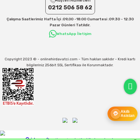
Müşteri Hizmetleri
Aras Kargo için 30 Desi sonrası her +1 Desi: 17 TL
0212 506 58 62
İletişim
Çalışma Saatlerimiz Hafta İçi :09,00 -18:00 Cumartesi :09:30 - 12:30
Kargo ve teslimat süreçleriyle ilgili tüm sorularınız için bizimle iletişime
Pazar Günleri Tatildir.
geçebilirsiniz:
WhatsApp İletişim
31/12/2026 Tarihine Kadar Geçerlidir
Kargo İle İlgili sorunlarınız için
info@onlinehirdavatci.com
mail adresimize
yazabilirsiniz
Copyright 2023 © - onlinehirdavatci.com - Tüm hakları saklıdır - Kredi kartı
bilgileriniz 256bit SSL Sertifikası ile Korunmaktadır.
Akıllı
Asistan
ideasoft
ile
e-