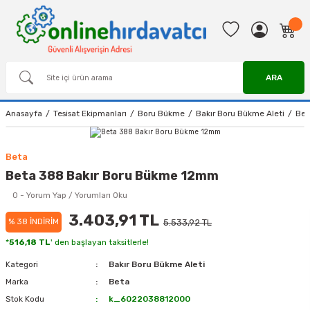
ARA
Anasayfa
Tesisat Ekipmanları
Boru Bükme
Bakır Boru Bükme Aleti
Bet
Beta
Beta 388 Bakır Boru Bükme 12mm
0 - Yorum Yap / Yorumları Oku
3.403,91 TL
% 38 İNDİRİM
5.533,92 TL
*
516,18 TL
' den başlayan taksitlerle!
Kategori
Bakır Boru Bükme Aleti
Marka
Beta
Stok Kodu
k_6022038812000