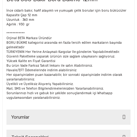
İnce cidarlı bakır, hafif alaşımlı ve yumuşak çelik borular için boru bükücüler
Kapasite Çap:12 mm
Uzunluk : 360 mm
Ağırlık : 930 gr
************
Orjinal BETA Markası Üründür
BORU BÜKME kategorisi arasında en fazla tercih edilen markaların başında
gelmektedir
TÜRKİYENİN Her Yerine Anlaşmalı Kargolar İle gönderim Yapılabilmektedir.
Güvenli Paketleme yaparak ürünün size sağlam ulaşmasını sağlıyoruz.
Yüksek Kalite en Fiyat Garantisi
Bu ürün Vade Farksız Taksit İmkanı ile satın Alabilirsiniz.
Havale/EFT Ödemelerinde indirim alabilirsiniz
Her siparişinizden puan kazanabilir, bir sonraki siparişinizde indirim olarak
yararlanabilirsiniz.
Üyelikli ve Üyeliksiz Alışveriş Yapabilirsiniz.
Mail, SMS ve Telefon Bilgilendirmelerimizden Yararlanabilirsiniz.
Sorunlarınızı hızlı ve çabuk bir şekilde sonuçlandırmak içi Whatsapp
uygulamasından yaralanabilirsiniz.
Yorumlar