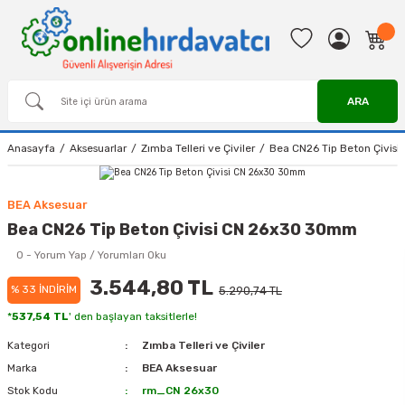
ARA
Anasayfa
Aksesuarlar
Zımba Telleri ve Çiviler
Bea CN26 Tip Beton Çivis
BEA Aksesuar
Bea CN26 Tip Beton Çivisi CN 26x30 30mm
0 - Yorum Yap / Yorumları Oku
3.544,80 TL
% 33 İNDİRİM
5.290,74 TL
*
537,54 TL
' den başlayan taksitlerle!
Kategori
Zımba Telleri ve Çiviler
Marka
BEA Aksesuar
Stok Kodu
rm_CN 26x30