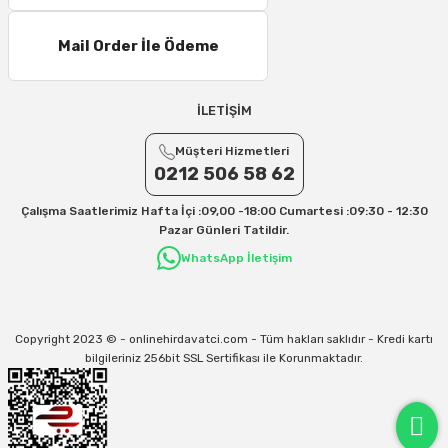
16 – 20 Desi/Kg= 307,50 TL- 371,80 TL
Mail Order İle Ödeme
21 – 25 Desi/Kg= 357,90 TL-- 397,40 TL
25 – 30 Desi/Kg= 409,50 TL- 434,90 TL
Ek Desi Ücretleri
İLETİŞİM
Yurtiçi Kargo için 30 Desi sonrası her +1 Desi: 13 TL
Müşteri Hizmetleri
Aras Kargo için 30 Desi sonrası her +1 Desi: 17 TL
0212 506 58 62
İletişim
Çalışma Saatlerimiz Hafta İçi :09,00 -18:00 Cumartesi :09:30 - 12:30
Kargo ve teslimat süreçleriyle ilgili tüm sorularınız için bizimle iletişime
Pazar Günleri Tatildir.
geçebilirsiniz:
WhatsApp İletişim
31/12/2026 Tarihine Kadar Geçerlidir
Kargo İle İlgili sorunlarınız için
info@onlinehirdavatci.com
mail adresimize
yazabilirsiniz
Copyright 2023 © - onlinehirdavatci.com - Tüm hakları saklıdır - Kredi kartı
bilgileriniz 256bit SSL Sertifikası ile Korunmaktadır.