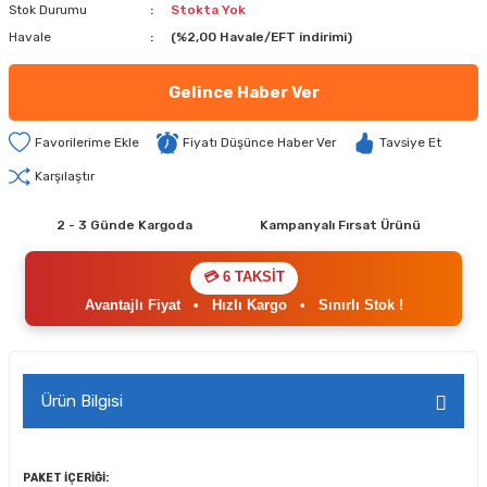
Stok Durumu
Stokta Yok
Havale
(%2,00 Havale/EFT indirimi)
Gelince Haber Ver
Fiyatı Düşünce Haber Ver
Tavsiye Et
Karşılaştır
2 - 3 Günde Kargoda
Kampanyalı Fırsat Ürünü
💳 6 TAKSİT
Avantajlı Fiyat
•
Hızlı Kargo
•
Sınırlı Stok !
Ürün Bilgisi
PAKET İÇERİĞİ: