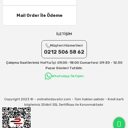
16 – 20 Desi/Kg= 307,50 TL- 371,80 TL
Mail Order İle Ödeme
21 – 25 Desi/Kg= 357,90 TL-- 397,40 TL
25 – 30 Desi/Kg= 409,50 TL- 434,90 TL
Ek Desi Ücretleri
İLETİŞİM
Yurtiçi Kargo için 30 Desi sonrası her +1 Desi: 13 TL
Müşteri Hizmetleri
Aras Kargo için 30 Desi sonrası her +1 Desi: 17 TL
0212 506 58 62
İletişim
Çalışma Saatlerimiz Hafta İçi :09,00 -18:00 Cumartesi :09:30 - 12:30
Kargo ve teslimat süreçleriyle ilgili tüm sorularınız için bizimle iletişime
Pazar Günleri Tatildir.
geçebilirsiniz:
WhatsApp İletişim
31/12/2026 Tarihine Kadar Geçerlidir
Kargo İle İlgili sorunlarınız için
info@onlinehirdavatci.com
mail adresimize
yazabilirsiniz
Copyright 2023 © - onlinehirdavatci.com - Tüm hakları saklıdır - Kredi kartı
bilgileriniz 256bit SSL Sertifikası ile Korunmaktadır.