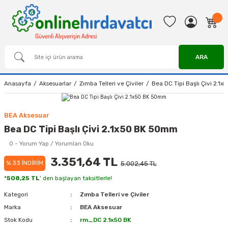
ARA
Anasayfa
Aksesuarlar
Zımba Telleri ve Çiviler
Bea DC Tipi Başlı Çivi 2.
BEA Aksesuar
Bea DC Tipi Başlı Çivi 2.1x50 BK 50mm
0 - Yorum Yap / Yorumları Oku
3.351,64 TL
% 33 İNDİRİM
5.002,45 TL
*
508,25 TL
' den başlayan taksitlerle!
Kategori
Zımba Telleri ve Çiviler
Marka
BEA Aksesuar
Stok Kodu
rm_DC 2.1x50 BK