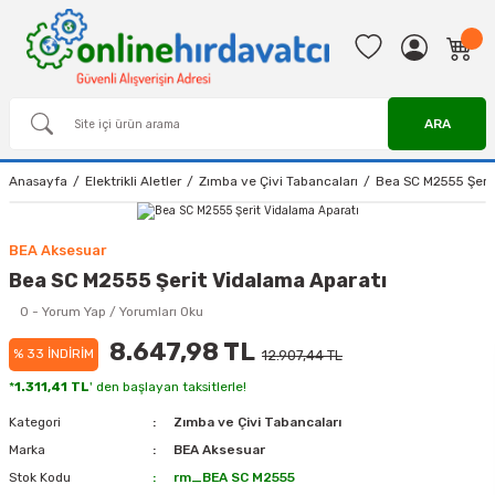
ARA
Anasayfa
Elektrikli Aletler
Zımba ve Çivi Tabancaları
Bea SC M2555 Şerit
BEA Aksesuar
Bea SC M2555 Şerit Vidalama Aparatı
0 - Yorum Yap / Yorumları Oku
8.647,98 TL
% 33 İNDİRİM
12.907,44 TL
*
1.311,41 TL
' den başlayan taksitlerle!
Kategori
Zımba ve Çivi Tabancaları
Marka
BEA Aksesuar
Stok Kodu
rm_BEA SC M2555