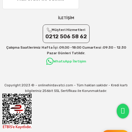
25 – 30 Desi/Kg= 409,50 TL- 434,90 TL
Ek Desi Ücretleri
İLETİŞİM
Yurtiçi Kargo için 30 Desi sonrası her +1 Desi: 13 TL
Müşteri Hizmetleri
Aras Kargo için 30 Desi sonrası her +1 Desi: 17 TL
0212 506 58 62
İletişim
Çalışma Saatlerimiz Hafta İçi :09,00 -18:00 Cumartesi :09:30 - 12:30
Kargo ve teslimat süreçleriyle ilgili tüm sorularınız için bizimle iletişime
Pazar Günleri Tatildir.
geçebilirsiniz:
WhatsApp İletişim
31/12/2026 Tarihine Kadar Geçerlidir
Kargo İle İlgili sorunlarınız için
info@onlinehirdavatci.com
mail adresimize
yazabilirsiniz
Copyright 2023 © - onlinehirdavatci.com - Tüm hakları saklıdır - Kredi kartı
bilgileriniz 256bit SSL Sertifikası ile Korunmaktadır.