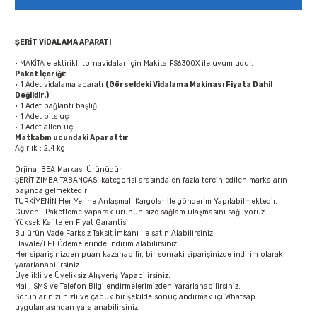
ŞERİT VİDALAMA APARATI
• MAKİTA elektirikli tornavidalar için Makita FS6300X ile uyumludur.
Paket İçeriği:
• 1 Adet vidalama aparatı
(Görseldeki Vidalama Makinası Fiyata Dahil
Değildir.)
• 1 Adet bağlantı başlığı
• 1 Adet bits uç
• 1 Adet allen uç
Matkabın ucundaki Aparattır
Ağırlık : 2,4 kg
Orjinal BEA Markası Ürünüdür
ŞERİT ZIMBA TABANCASI kategorisi arasında en fazla tercih edilen markaların
başında gelmektedir
TÜRKİYENİN Her Yerine Anlaşmalı Kargolar İle gönderim Yapılabilmektedir.
Güvenli Paketleme yaparak ürünün size sağlam ulaşmasını sağlıyoruz.
Yüksek Kalite en Fiyat Garantisi
Bu ürün Vade Farksız Taksit İmkanı ile satın Alabilirsiniz.
Havale/EFT Ödemelerinde indirim alabilirsiniz
Her siparişinizden puan kazanabilir, bir sonraki siparişinizde indirim olarak
yararlanabilirsiniz.
Üyelikli ve Üyeliksiz Alışveriş Yapabilirsiniz.
Mail, SMS ve Telefon Bilgilendirmelerimizden Yararlanabilirsiniz.
Sorunlarınızı hızlı ve çabuk bir şekilde sonuçlandırmak içi Whatsap
uygulamasından yaralanabilirsiniz.