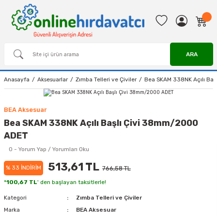
ARA
Anasayfa
Aksesuarlar
Zımba Telleri ve Çiviler
Bea SKAM 338NK Açılı Ba
BEA Aksesuar
Bea SKAM 338NK Açılı Başlı Çivi 38mm/2000
ADET
0 - Yorum Yap / Yorumları Oku
513,61 TL
% 33 İNDİRİM
766,58 TL
*
100,67 TL
' den başlayan taksitlerle!
Kategori
Zımba Telleri ve Çiviler
Marka
BEA Aksesuar