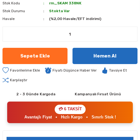
Stok Kodu
rm_SKAM 338NK
Stok Durumu
Stokta Var
Havale
(%2,00 Havale/EFT indirimi)
Sepete Ekle
Hemen Al
Fiyatı Düşünce Haber Ver
Tavsiye Et
Karşılaştır
2 - 3 Günde Kargoda
Kampanyalı Fırsat Ürünü
💳 6 TAKSİT
Avantajlı Fiyat
•
Hızlı Kargo
•
Sınırlı Stok !