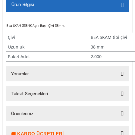
Ürün Bilgisi
Bea SKAM 338NK Açılı Başlı Çivi 38mm.
Çivi
BEA SKAM tipi çivi
Uzunluk
38 mm
Paket Adet
2.000
Yorumlar
Taksit Seçenekleri
Bu ürüne ilk yorumu siz yapın!
Önerileriniz
Yorum Yaz Puan Kazan
🚚 KARGO ÜCRETLERI