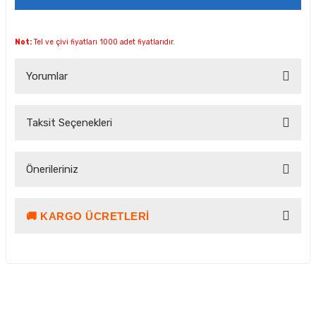
Not:
Tel ve çivi fiyatları 1000 adet fiyatlarıdır.
Yorumlar
Taksit Seçenekleri
Bu ürüne ilk yorumu siz yapın!
Önerileriniz
Yorum Yaz Puan Kazan
🚚 KARGO ÜCRETLERI
Bu ürünün fiyat bilgisi, resim, ürün açıklamalarında ve diğer
konularda yetersiz gördüğünüz noktaları öneri formunu
kullanarak tarafımıza iletebilirsiniz.
Görüş ve önerileriniz için teşekkür ederiz.
Ürün resmi kalitesiz, bozuk veya görüntülenemiyor.
Kargo ve Teslimat Bilgilendirmesi