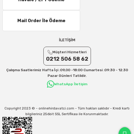
11 – 15 Desi/Kg= 245,50 TL- 347,40 TL
16 – 20 Desi/Kg= 307,50 TL- 371,80 TL
Mail Order İle Ödeme
21 – 25 Desi/Kg= 357,90 TL-- 397,40 TL
25 – 30 Desi/Kg= 409,50 TL- 434,90 TL
Ek Desi Ücretleri
İLETİŞİM
Yurtiçi Kargo için 30 Desi sonrası her +1 Desi: 13 TL
Müşteri Hizmetleri
Aras Kargo için 30 Desi sonrası her +1 Desi: 17 TL
0212 506 58 62
İletişim
Çalışma Saatlerimiz Hafta İçi :09,00 -18:00 Cumartesi :09:30 - 12:30
Kargo ve teslimat süreçleriyle ilgili tüm sorularınız için bizimle iletişime
Pazar Günleri Tatildir.
geçebilirsiniz:
WhatsApp İletişim
31/12/2026 Tarihine Kadar Geçerlidir
Kargo İle İlgili sorunlarınız için
info@onlinehirdavatci.com
mail adresimize
yazabilirsiniz
Copyright 2023 © - onlinehirdavatci.com - Tüm hakları saklıdır - Kredi kartı
bilgileriniz 256bit SSL Sertifikası ile Korunmaktadır.