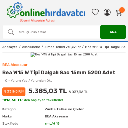
ARA
Anasayfa
Aksesuarlar
Zımba Telleri ve Çiviler
Bea W15 W Tipi Dalgalı S
BEA Aksesuar
Bea W15 W Tipi Dalgalı Sac 15mm 5200 Adet
0 - Yorum Yap / Yorumları Oku
5.385,03 TL
% 33 İNDİRİM
8.037,36 TL
*
816,60 TL
' den başlayan taksitlerle!
Kategori
Zımba Telleri ve Çiviler
Marka
BEA Aksesuar
Stok Kodu
rm_W 15