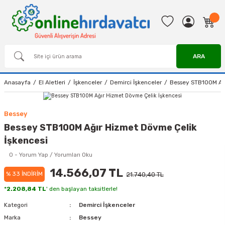
ARA
Anasayfa
El Aletleri
İşkenceler
Demirci İşkenceler
Bessey STB100M Ağı
Bessey
Bessey STB100M Ağır Hizmet Dövme Çelik
İşkencesi
0 - Yorum Yap / Yorumları Oku
14.566,07 TL
% 33 İNDİRİM
21.740,40 TL
*
2.208,84 TL
' den başlayan taksitlerle!
Kategori
Demirci İşkenceler
Marka
Bessey