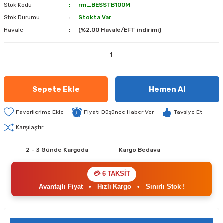
Stok Kodu
rm_BESSTB100M
Stok Durumu
Stokta Var
Havale
(%2,00 Havale/EFT indirimi)
Sepete Ekle
Hemen Al
Fiyatı Düşünce Haber Ver
Tavsiye Et
Karşılaştır
2 - 3 Günde Kargoda
Kargo Bedava
💳 6 TAKSİT
Avantajlı Fiyat
•
Hızlı Kargo
•
Sınırlı Stok !