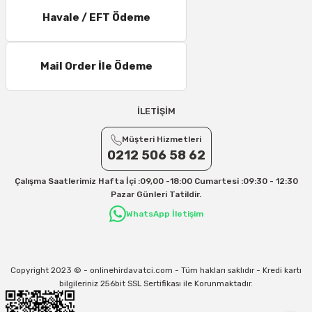
6 – 10 Desi/Kg= 237,90 TL- 257,40 TL
Havale / EFT Ödeme
11 – 15 Desi/Kg= 245,50 TL- 347,40 TL
16 – 20 Desi/Kg= 307,50 TL- 371,80 TL
Mail Order İle Ödeme
21 – 25 Desi/Kg= 357,90 TL-- 397,40 TL
25 – 30 Desi/Kg= 409,50 TL- 434,90 TL
Ek Desi Ücretleri
İLETİŞİM
Yurtiçi Kargo için 30 Desi sonrası her +1 Desi: 13 TL
Müşteri Hizmetleri
Aras Kargo için 30 Desi sonrası her +1 Desi: 17 TL
0212 506 58 62
İletişim
Çalışma Saatlerimiz Hafta İçi :09,00 -18:00 Cumartesi :09:30 - 12:30
Kargo ve teslimat süreçleriyle ilgili tüm sorularınız için bizimle iletişime
Pazar Günleri Tatildir.
geçebilirsiniz:
WhatsApp İletişim
31/12/2026 Tarihine Kadar Geçerlidir
Kargo İle İlgili sorunlarınız için
info@onlinehirdavatci.com
mail adresimize
yazabilirsiniz
Copyright 2023 © - onlinehirdavatci.com - Tüm hakları saklıdır - Kredi kartı
bilgileriniz 256bit SSL Sertifikası ile Korunmaktadır.