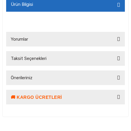
Ürün Bilgisi
Yorumlar
Taksit Seçenekleri
Bu ürüne ilk yorumu siz yapın!
Önerileriniz
Yorum Yaz Puan Kazan
🚚 KARGO ÜCRETLERI
Bu ürünün fiyat bilgisi, resim, ürün açıklamalarında ve diğer
konularda yetersiz gördüğünüz noktaları öneri formunu
kullanarak tarafımıza iletebilirsiniz.
Görüş ve önerileriniz için teşekkür ederiz.
Ürün resmi kalitesiz, bozuk veya görüntülenemiyor.