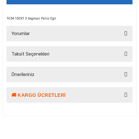
1034 130X1 3 Segman Pensi Eğri
Yorumlar
Taksit Seçenekleri
Bu ürüne ilk yorumu siz yapın!
Önerileriniz
Yorum Yaz Puan Kazan
🚚 KARGO ÜCRETLERI
Bu ürünün fiyat bilgisi, resim, ürün açıklamalarında ve diğer
konularda yetersiz gördüğünüz noktaları öneri formunu
kullanarak tarafımıza iletebilirsiniz.
Görüş ve önerileriniz için teşekkür ederiz.
Ürün resmi kalitesiz, bozuk veya görüntülenemiyor.
Kargo ve Teslimat Bilgilendirmesi