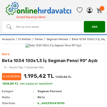
ARA
Anasayfa
El Aletleri
Pense
Segman Pensesi
Beta 1034 130x1,3 İç Segm
Beta
Beta 1034 130x1,3 İç Segman Pensi 90° Açılı
0 - Yorum Yap / Yorumları Oku
1.195,42 TL
% 38 İNDİRİM
1.943,46 TL
*
234,30 TL
' den başlayan taksitlerle!
Kategori
Segman Pensesi
Marka
Beta
Stok Kodu
k_6022103413010