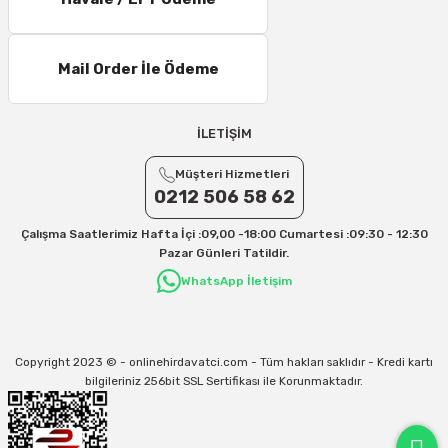
11 – 15 Desi/Kg= 245,50 TL- 347,40 TL
16 – 20 Desi/Kg= 307,50 TL- 371,80 TL
Mail Order İle Ödeme
21 – 25 Desi/Kg= 357,90 TL-- 397,40 TL
25 – 30 Desi/Kg= 409,50 TL- 434,90 TL
Ek Desi Ücretleri
İLETİŞİM
Yurtiçi Kargo için 30 Desi sonrası her +1 Desi: 13 TL
Müşteri Hizmetleri
Aras Kargo için 30 Desi sonrası her +1 Desi: 17 TL
0212 506 58 62
İletişim
Çalışma Saatlerimiz Hafta İçi :09,00 -18:00 Cumartesi :09:30 - 12:30
Kargo ve teslimat süreçleriyle ilgili tüm sorularınız için bizimle iletişime
Pazar Günleri Tatildir.
geçebilirsiniz:
WhatsApp İletişim
31/12/2026 Tarihine Kadar Geçerlidir
Kargo İle İlgili sorunlarınız için
info@onlinehirdavatci.com
mail adresimize
yazabilirsiniz
Copyright 2023 © - onlinehirdavatci.com - Tüm hakları saklıdır - Kredi kartı
bilgileriniz 256bit SSL Sertifikası ile Korunmaktadır.