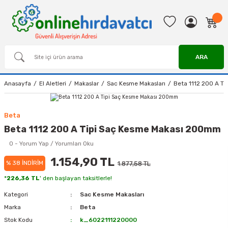
ARA
Anasayfa
El Aletleri
Makaslar
Sac Kesme Makasları
Beta 1112 200 A T
Beta
Beta 1112 200 A Tipi Saç Kesme Makası 200mm
0 - Yorum Yap / Yorumları Oku
1.154,90 TL
% 38 İNDİRİM
1.877,58 TL
*
226,36 TL
' den başlayan taksitlerle!
Kategori
Sac Kesme Makasları
Marka
Beta
Stok Kodu
k_6022111220000