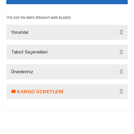
1112 200-TIN SNIPS STRAIGHT WIDE BLADES
Yorumlar
Taksit Seçenekleri
Bu ürüne ilk yorumu siz yapın!
Önerileriniz
Yorum Yaz Puan Kazan
🚚 KARGO ÜCRETLERI
Bu ürünün fiyat bilgisi, resim, ürün açıklamalarında ve diğer
konularda yetersiz gördüğünüz noktaları öneri formunu
kullanarak tarafımıza iletebilirsiniz.
Görüş ve önerileriniz için teşekkür ederiz.
Ürün resmi kalitesiz, bozuk veya görüntülenemiyor.
Kargo ve Teslimat Bilgilendirmesi