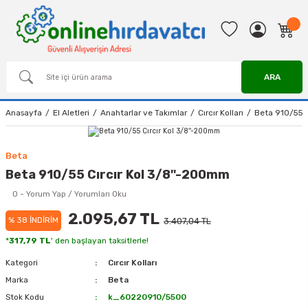
ARA
Anasayfa
El Aletleri
Anahtarlar ve Takımlar
Cırcır Kolları
Beta 910/55 C
Beta
Beta 910/55 Cırcır Kol 3/8''-200mm
0 - Yorum Yap / Yorumları Oku
2.095,67 TL
% 38 İNDİRİM
3.407,04 TL
*
317,79 TL
' den başlayan taksitlerle!
Kategori
Cırcır Kolları
Marka
Beta
Stok Kodu
k_60220910/5500