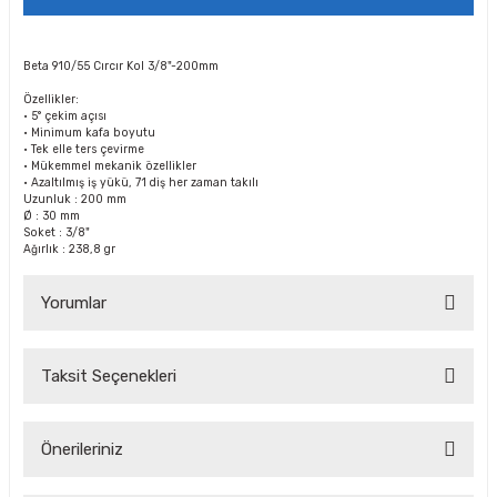
Beta 910/55 Cırcır Kol 3/8"-200mm
Özellikler:
• 5° çekim açısı
• Minimum kafa boyutu
• Tek elle ters çevirme
• Mükemmel mekanik özellikler
• Azaltılmış iş yükü, 71 diş her zaman takılı
Uzunluk : 200 mm
Ø : 30 mm
Soket : 3/8"
Ağırlık : 238,8 gr
Yorumlar
Taksit Seçenekleri
Bu ürüne ilk yorumu siz yapın!
Önerileriniz
Yorum Yaz Puan Kazan