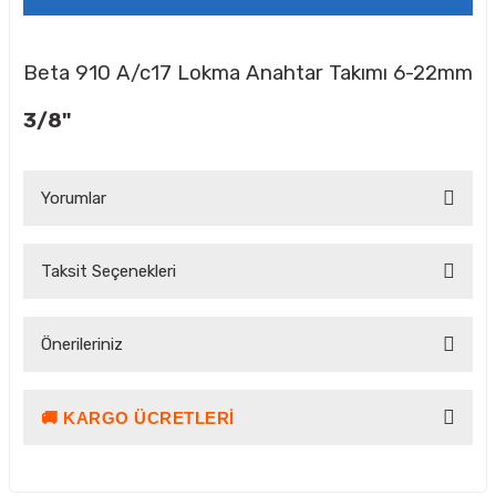
Beta 910 A/c17 Lokma Anahtar Takımı 6-22mm
3/8"
Yorumlar
Taksit Seçenekleri
Bu ürüne ilk yorumu siz yapın!
Önerileriniz
Yorum Yaz Puan Kazan
🚚 KARGO ÜCRETLERI
Bu ürünün fiyat bilgisi, resim, ürün açıklamalarında ve diğer
konularda yetersiz gördüğünüz noktaları öneri formunu
kullanarak tarafımıza iletebilirsiniz.
Görüş ve önerileriniz için teşekkür ederiz.