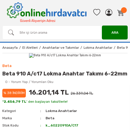
ARA
Anasayfa
El Aletleri
Anahtarlar ve Takımlar
Lokma Anahtarlar
Beta 91
Beta
Beta 910 A/c17 Lokma Anahtar Takımı 6-22mm
0 - Yorum Yap / Yorumları Oku
16.201,14 TL
% 38 İNDİRİM
26.339,04 TL
*
2.456,79 TL
' den başlayan taksitlerle!
Kategori
Lokma Anahtarlar
Marka
Beta
Stok Kodu
k_60220910A/C17