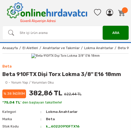
ARA
Anasayfa
El Aletleri
Anahtarlar ve Takımlar
Lokma Anahtarlar
Beta 91
Beta
Beta 910FTX Dişi Torx Lokma 3/8'' E16 18mm
0 - Yorum Yap / Yorumları Oku
382,86 TL
% 38 İNDİRİM
622,44 TL
*
75,04 TL
' den başlayan taksitlerle!
Kategori
Lokma Anahtarlar
Marka
Beta
Stok Kodu
k_60220910FTX16