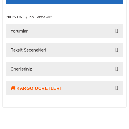
910 Ftx E16 Dişi Tork Lokma 3/8"
Yorumlar
Taksit Seçenekleri
Bu ürüne ilk yorumu siz yapın!
Önerileriniz
Yorum Yaz Puan Kazan
🚚 KARGO ÜCRETLERI
Bu ürünün fiyat bilgisi, resim, ürün açıklamalarında ve diğer
konularda yetersiz gördüğünüz noktaları öneri formunu
kullanarak tarafımıza iletebilirsiniz.
Görüş ve önerileriniz için teşekkür ederiz.
Ürün resmi kalitesiz, bozuk veya görüntülenemiyor.
Kargo ve Teslimat Bilgilendirmesi