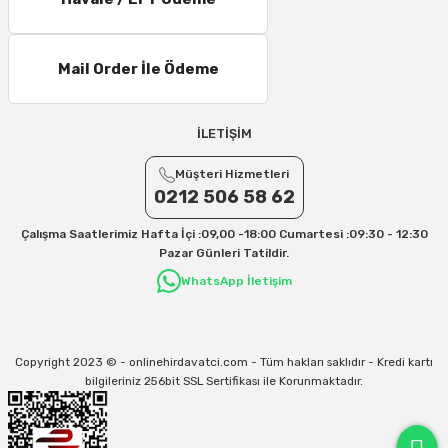
11 – 15 Desi/Kg= 245,50 TL- 347,40 TL
16 – 20 Desi/Kg= 307,50 TL- 371,80 TL
Mail Order İle Ödeme
21 – 25 Desi/Kg= 357,90 TL-- 397,40 TL
25 – 30 Desi/Kg= 409,50 TL- 434,90 TL
Ek Desi Ücretleri
İLETİŞİM
Yurtiçi Kargo için 30 Desi sonrası her +1 Desi: 13 TL
Müşteri Hizmetleri
Aras Kargo için 30 Desi sonrası her +1 Desi: 17 TL
0212 506 58 62
İletişim
Çalışma Saatlerimiz Hafta İçi :09,00 -18:00 Cumartesi :09:30 - 12:30
Kargo ve teslimat süreçleriyle ilgili tüm sorularınız için bizimle iletişime
Pazar Günleri Tatildir.
geçebilirsiniz:
WhatsApp İletişim
31/12/2026 Tarihine Kadar Geçerlidir
Kargo İle İlgili sorunlarınız için
info@onlinehirdavatci.com
mail adresimize
yazabilirsiniz
Copyright 2023 © - onlinehirdavatci.com - Tüm hakları saklıdır - Kredi kartı
bilgileriniz 256bit SSL Sertifikası ile Korunmaktadır.