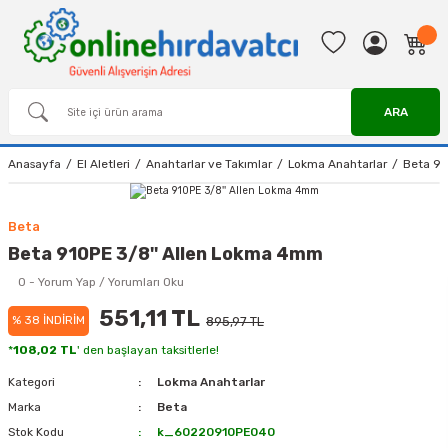
ARA
Anasayfa
El Aletleri
Anahtarlar ve Takımlar
Lokma Anahtarlar
Beta 91
Beta
Beta 910PE 3/8'' Allen Lokma 4mm
0 - Yorum Yap / Yorumları Oku
551,11 TL
% 38 İNDİRİM
895,97 TL
*
108,02 TL
' den başlayan taksitlerle!
Kategori
Lokma Anahtarlar
Marka
Beta
Stok Kodu
k_60220910PE040