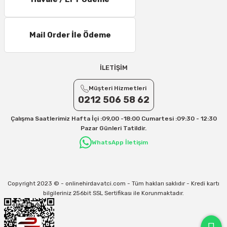
11 – 15 Desi/Kg= 245,50 TL- 347,40 TL
16 – 20 Desi/Kg= 307,50 TL- 371,80 TL
Mail Order İle Ödeme
21 – 25 Desi/Kg= 357,90 TL-- 397,40 TL
25 – 30 Desi/Kg= 409,50 TL- 434,90 TL
Ek Desi Ücretleri
İLETİŞİM
Yurtiçi Kargo için 30 Desi sonrası her +1 Desi: 13 TL
Müşteri Hizmetleri
Aras Kargo için 30 Desi sonrası her +1 Desi: 17 TL
0212 506 58 62
İletişim
Çalışma Saatlerimiz Hafta İçi :09,00 -18:00 Cumartesi :09:30 - 12:30
Kargo ve teslimat süreçleriyle ilgili tüm sorularınız için bizimle iletişime
Pazar Günleri Tatildir.
geçebilirsiniz:
WhatsApp İletişim
31/12/2026 Tarihine Kadar Geçerlidir
Kargo İle İlgili sorunlarınız için
info@onlinehirdavatci.com
mail adresimize
yazabilirsiniz
Copyright 2023 © - onlinehirdavatci.com - Tüm hakları saklıdır - Kredi kartı
bilgileriniz 256bit SSL Sertifikası ile Korunmaktadır.