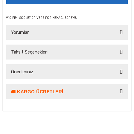
910 PE4-SOCKET DRIVERS FOR HEXAG. SCREWS
Yorumlar
Taksit Seçenekleri
Bu ürüne ilk yorumu siz yapın!
Önerileriniz
Yorum Yaz Puan Kazan
🚚 KARGO ÜCRETLERI
Bu ürünün fiyat bilgisi, resim, ürün açıklamalarında ve diğer
konularda yetersiz gördüğünüz noktaları öneri formunu
kullanarak tarafımıza iletebilirsiniz.
Görüş ve önerileriniz için teşekkür ederiz.
Ürün resmi kalitesiz, bozuk veya görüntülenemiyor.
Kargo ve Teslimat Bilgilendirmesi