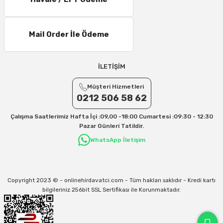
11 – 15 Desi/Kg= 245,50 TL- 347,40 TL
16 – 20 Desi/Kg= 307,50 TL- 371,80 TL
Mail Order İle Ödeme
21 – 25 Desi/Kg= 357,90 TL-- 397,40 TL
25 – 30 Desi/Kg= 409,50 TL- 434,90 TL
Ek Desi Ücretleri
İLETİŞİM
Yurtiçi Kargo için 30 Desi sonrası her +1 Desi: 13 TL
Müşteri Hizmetleri
Aras Kargo için 30 Desi sonrası her +1 Desi: 17 TL
0212 506 58 62
İletişim
Çalışma Saatlerimiz Hafta İçi :09,00 -18:00 Cumartesi :09:30 - 12:30
Kargo ve teslimat süreçleriyle ilgili tüm sorularınız için bizimle iletişime
Pazar Günleri Tatildir.
geçebilirsiniz:
WhatsApp İletişim
31/12/2026 Tarihine Kadar Geçerlidir
Kargo İle İlgili sorunlarınız için
info@onlinehirdavatci.com
mail adresimize
yazabilirsiniz
Copyright 2023 © - onlinehirdavatci.com - Tüm hakları saklıdır - Kredi kartı
bilgileriniz 256bit SSL Sertifikası ile Korunmaktadır.