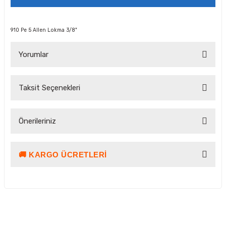
910 Pe 5 Allen Lokma 3/8"
Yorumlar
Taksit Seçenekleri
Bu ürüne ilk yorumu siz yapın!
Önerileriniz
Yorum Yaz Puan Kazan
🚚 KARGO ÜCRETLERI
Bu ürünün fiyat bilgisi, resim, ürün açıklamalarında ve diğer
konularda yetersiz gördüğünüz noktaları öneri formunu
kullanarak tarafımıza iletebilirsiniz.
Görüş ve önerileriniz için teşekkür ederiz.
Ürün resmi kalitesiz, bozuk veya görüntülenemiyor.
Kargo ve Teslimat Bilgilendirmesi