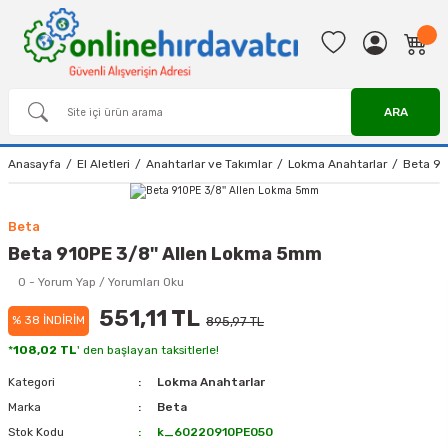
ARA
Anasayfa
El Aletleri
Anahtarlar ve Takımlar
Lokma Anahtarlar
Beta 91
Beta
Beta 910PE 3/8'' Allen Lokma 5mm
0 - Yorum Yap / Yorumları Oku
551,11 TL
% 38 İNDİRİM
895,97 TL
*
108,02 TL
' den başlayan taksitlerle!
Kategori
Lokma Anahtarlar
Marka
Beta
Stok Kodu
k_60220910PE050