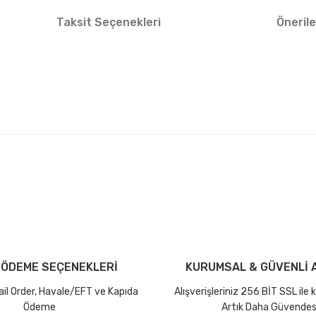
Taksit Seçenekleri
Önerile
arda yetersiz gördüğünüz noktaları öneri formunu kullanarak tarafımıza ilet
Bu ürüne ilk yorumu siz yapın!
iniz ücretsiz kargo avantajı ile gönderilmektedir.
Yorum Yaz Puan Kazan
tutar ve desi sınırına bakılmaksızın ücretsiz olarak gönderilmektedir.
 ÖDEME SEÇENEKLERİ
KURUMSAL & GÜVENLİ A
dir.
Mail Order, Havale/EFT ve Kapıda
Alışverişleriniz 256 BİT SSL ile
Ödeme
Artık Daha Güvendes