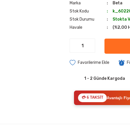
Marka
Beta
Stok Kodu
k_6022
Stok Durumu
Stokta 
Havale
(%2,00 H
F
1 - 2 Günde Kargoda
💳 6 TAKSİT
Avantajlı Fiy