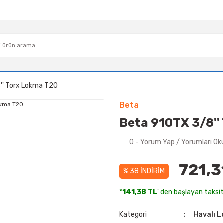
'' Torx Lokma T20
Beta
Beta 910TX 3/8''
0 - Yorum Yap / Yorumları Ok
721,3
% 38 İNDİRİM
*
141,38 TL
' den başlayan taksit
Kategori
Havalı 