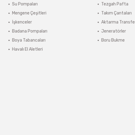
Su Pompaları
Tezgah Pafta
ınmaz.
Mengene Çeşitleri
Takım Çantaları
 sonra sistem tarafından otomatik olarak hesaplanmaktadır.
İşkenceler
Aktarma Transfe
Badana Pompaları
Jeneratörler
Boya Tabancaları
Boru Bukme
Havalı El Aletleri