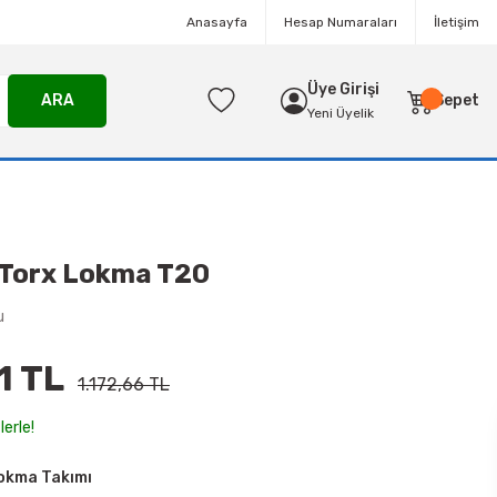
Anasayfa
Hesap Numaraları
İletişim
Üye Girişi
ARA
Sepet
Yeni Üyelik
 Torx Lokma T20
u
1 TL
1.172,66 TL
lerle!
Lokma Takımı