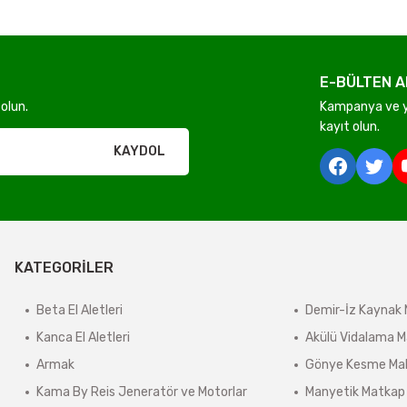
E-BÜLTEN A
Gönder
olun.
Kampanya ve ye
kayıt olun.
rı olmadan ücretsiz gönderilir
KAYDOL
derilir.
KATEGORİLER
ir.
e tabidir.
Beta El Aletleri
Demir-İz Kaynak 
Kanca El Aletleri
Akülü Vidalama M
Armak
Gönye Kesme Mak
önderilir.
Kama By Reis Jeneratör ve Motorlar
Manyetik Matkap
lerde kargo ücreti karşı ödemeli olarak yansıtılabilir.