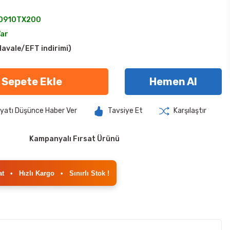
0910TX200
Var
avale/EFT indirimi)
Sepete Ekle
Hemen Al
iyatı Düşünce Haber Ver
Tavsiye Et
Karşılaştır
Kampanyalı Fırsat Ürünü
at
•
Hızlı Kargo
•
Sınırlı Stok !