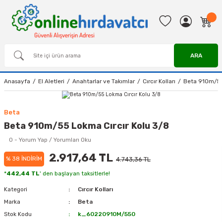
ARA
Anasayfa
El Aletleri
Anahtarlar ve Takımlar
Cırcır Kolları
Beta 910m/55
Beta
Beta 910m/55 Lokma Cırcır Kolu 3/8
0 - Yorum Yap / Yorumları Oku
2.917,64 TL
% 38 İNDİRİM
4.743,36 TL
*
442,44 TL
' den başlayan taksitlerle!
Kategori
Cırcır Kolları
Marka
Beta
Stok Kodu
k_60220910M/550