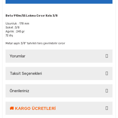
Beta 910m/55 Lokma Cırcır Kolu 3/8
Uzunluk : 178 mm
Soket :3/8
Ağırlık : 245 gr
72 diş
Metal saplı 3/8” tahrikli ters çevrilebilir cırcır
Yorumlar
Taksit Seçenekleri
Bu ürüne ilk yorumu siz yapın!
Önerileriniz
Yorum Yaz Puan Kazan
🚚 KARGO ÜCRETLERI
Bu ürünün fiyat bilgisi, resim, ürün açıklamalarında ve diğer
konularda yetersiz gördüğünüz noktaları öneri formunu