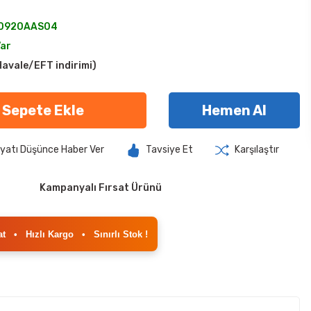
0920AAS04
Var
avale/EFT indirimi)
Sepete Ekle
Hemen Al
iyatı Düşünce Haber Ver
Tavsiye Et
Karşılaştır
Kampanyalı Fırsat Ürünü
at
•
Hızlı Kargo
•
Sınırlı Stok !