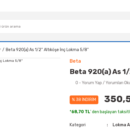
r
Beta 920(a) As 1/2'' Altıköşe İnç Lokma 5/8''
Beta
Beta 920(a) As 1/
0 - Yorum Yap / Yorumları Ok
350,5
% 38 İNDİRİM
*
68,70 TL
' den başlayan taksitl
Kategori
Lokma A