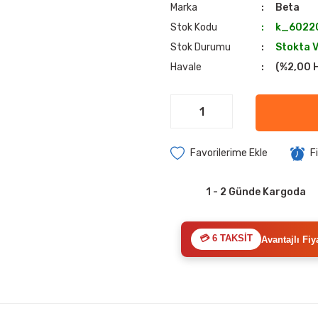
Marka
Beta
Stok Kodu
k_6022
Stok Durumu
Stokta 
Havale
(%2,00 H
F
1 - 2 Günde Kargoda
💳 6 TAKSİT
Avantajlı Fiy