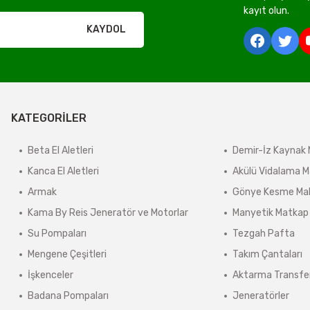
kayıt olun.
rı olmadan ücretsiz gönderilir
KAYDOL
derilir.
KATEGORİLER
ir.
e tabidir.
Beta El Aletleri
Demir-İz Kaynak 
Kanca El Aletleri
Akülü Vidalama M
Armak
Gönye Kesme Mak
önderilir.
Kama By Reis Jeneratör ve Motorlar
Manyetik Matkap
lerde kargo ücreti karşı ödemeli olarak yansıtılabilir.
Su Pompaları
Tezgah Pafta
ınmaz.
Mengene Çeşitleri
Takım Çantaları
 sonra sistem tarafından otomatik olarak hesaplanmaktadır.
İşkenceler
Aktarma Transfe
Badana Pompaları
Jeneratörler