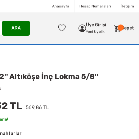
Anasayfa
Hesap Numaraları
İletişim
Üye Girişi
ARA
Sepet
Yeni Üyelik
2'' Altıköşe İnç Lokma 5/8''
u
2 TL
569,86 TL
erle!
nahtarlar