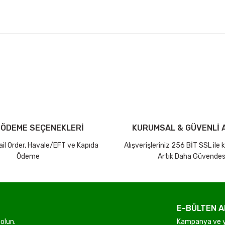
arda yetersiz gördüğünüz noktaları öneri formunu kullanarak tarafımıza ilet
Bu ürüne ilk yorumu siz yapın!
iniz ücretsiz kargo avantajı ile gönderilmektedir.
Yorum Yaz Puan Kazan
tutar ve desi sınırına bakılmaksızın ücretsiz olarak gönderilmektedir.
 ÖDEME SEÇENEKLERİ
KURUMSAL & GÜVENLİ A
dir.
Mail Order, Havale/EFT ve Kapıda
Alışverişleriniz 256 BİT SSL ile
Ödeme
Artık Daha Güvendes
E-BÜLTEN A
Gönder
olun.
Kampanya ve ye