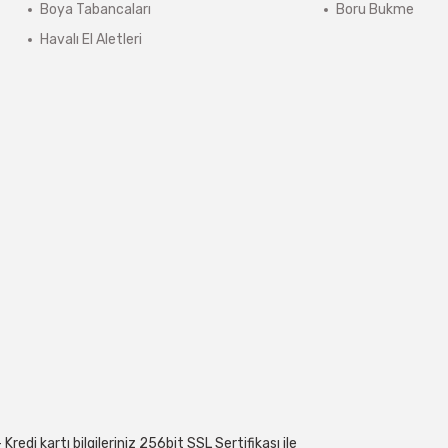
Boya Tabancaları
Boru Bukme
Havalı El Aletleri
edi kartı bilgileriniz 256bit SSL Sertifikası ile