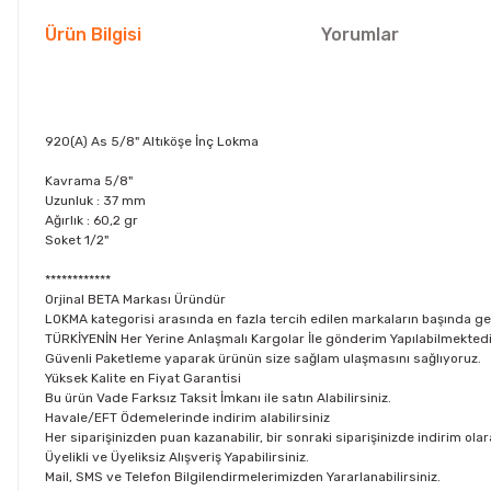
Ürün Bilgisi
Yorumlar
920(A) As 5/8" Altıköşe İnç Lokma
Kavrama 5/8"
Uzunluk : 37 mm
Ağırlık : 60,2 gr
Soket 1/2"
************
Orjinal BETA Markası Üründür
LOKMA kategorisi arasında en fazla tercih edilen markaların başında g
TÜRKİYENİN Her Yerine Anlaşmalı Kargolar İle gönderim Yapılabilmektedi
Güvenli Paketleme yaparak ürünün size sağlam ulaşmasını sağlıyoruz.
Yüksek Kalite en Fiyat Garantisi
Bu ürün Vade Farksız Taksit İmkanı ile satın Alabilirsiniz.
Havale/EFT Ödemelerinde indirim alabilirsiniz
Her siparişinizden puan kazanabilir, bir sonraki siparişinizde indirim olar
Üyelikli ve Üyeliksiz Alışveriş Yapabilirsiniz.
Mail, SMS ve Telefon Bilgilendirmelerimizden Yararlanabilirsiniz.