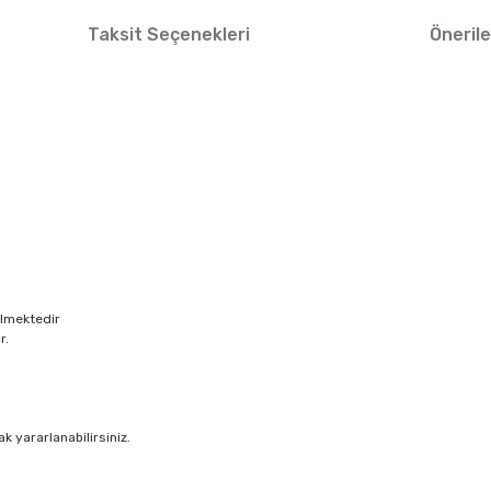
Taksit Seçenekleri
Önerile
elmektedir
r.
ak yararlanabilirsiniz.