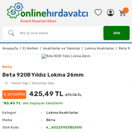
ARA
Anasayfa
El Aletleri
Anahtarlar ve Takımlar
Lokma Anahtarlar
Beta 92
Beta
Beta 920B Yıldız Lokma 26mm
0 - Yorum Yap / Yorumları Oku
425,49 TL
% 38 İNDİRİM
691,74 TL
*
83,40 TL
' den başlayan taksitlerle!
Kategori
Lokma Anahtarlar
Marka
Beta
Stok Kodu
k_60220920B2600