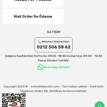
11 – 15 Desi/Kg= 245,50 TL- 347,40 TL
16 – 20 Desi/Kg= 307,50 TL- 371,80 TL
Mail Order İle Ödeme
21 – 25 Desi/Kg= 357,90 TL-- 397,40 TL
25 – 30 Desi/Kg= 409,50 TL- 434,90 TL
Ek Desi Ücretleri
İLETİŞİM
Yurtiçi Kargo için 30 Desi sonrası her +1 Desi: 13 TL
Müşteri Hizmetleri
Aras Kargo için 30 Desi sonrası her +1 Desi: 17 TL
0212 506 58 62
İletişim
Çalışma Saatlerimiz Hafta İçi :09,00 -18:00 Cumartesi :09:30 - 12:30
Kargo ve teslimat süreçleriyle ilgili tüm sorularınız için bizimle iletişime
Pazar Günleri Tatildir.
geçebilirsiniz:
WhatsApp İletişim
31/12/2026 Tarihine Kadar Geçerlidir
Kargo İle İlgili sorunlarınız için
info@onlinehirdavatci.com
mail adresimize
yazabilirsiniz
Copyright 2023 © - onlinehirdavatci.com - Tüm hakları saklıdır - Kredi kartı
bilgileriniz 256bit SSL Sertifikası ile Korunmaktadır.