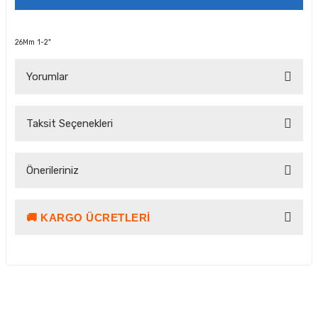
26Mm 1-2"
Yorumlar
Taksit Seçenekleri
Bu ürüne ilk yorumu siz yapın!
Önerileriniz
Yorum Yaz Puan Kazan
🚚 KARGO ÜCRETLERI
Bu ürünün fiyat bilgisi, resim, ürün açıklamalarında ve diğer
konularda yetersiz gördüğünüz noktaları öneri formunu
kullanarak tarafımıza iletebilirsiniz.
Görüş ve önerileriniz için teşekkür ederiz.
Ürün resmi kalitesiz, bozuk veya görüntülenemiyor.
Kargo ve Teslimat Bilgilendirmesi